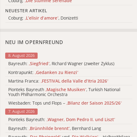
Coburg:
„
Die Stumme Serenade
“
NEUESTER ARTIKEL
Coburg:
„
L’elisir d’amore
“
, Donizetti
NEU IM OPERNFREUND
8. August 2026
Bayreuth:
„
Siegfried
“
, Richard Wagner (zweiter Zyklus)
Kontrapunkt:
„
Gedanken zu Rienzi
“
Martina Franca:
„
FESTIVAL della Valle d’Itria 2026
“
Pionteks Bayreuth
„
Magische Musiken
“
, Turkish National
Youth Philharmonic Orchestra
Wiesbaden: Tops und Flops –
„
Bilanz der Saison 2025/26
“
7. August 2026
Pionteks Bayreuth:
„
Wagner, Dom Pedro II. und Liszt
“
Bayreuth:
„
Brünnhilde brennt
“
, Bernhard Lang
Bayreuth:
„
Das Rheingold
“
und
„
Die Walküre
“
– Halbzeitbilanz