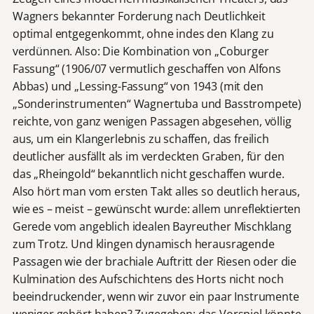
Wagners bekannter Forderung nach Deutlichkeit
optimal entgegenkommt, ohne indes den Klang zu
verdünnen. Also: Die Kombination von „Coburger
Fassung“ (1906/07 vermutlich geschaffen von Alfons
Abbas) und „Lessing-Fassung“ von 1943 (mit den
„Sonderinstrumenten“ Wagnertuba und Basstrompete)
reichte, von ganz wenigen Passagen abgesehen, völlig
aus, um ein Klangerlebnis zu schaffen, das freilich
deutlicher ausfällt als im verdeckten Graben, für den
das „Rheingold“ bekanntlich nicht geschaffen wurde.
Also hört man vom ersten Takt alles so deutlich heraus,
wie es – meist – gewünscht wurde: allem unreflektierten
Gerede vom angeblich idealen Bayreuther Mischklang
zum Trotz. Und klingen dynamisch herausragende
Passagen wie der brachiale Auftritt der Riesen oder die
Kulmination des Aufschichtens des Horts nicht noch
beeindruckender, wenn wir zuvor ein paar Instrumente
weniger gehört haben? Zugegeben: das Vorspiel könnte