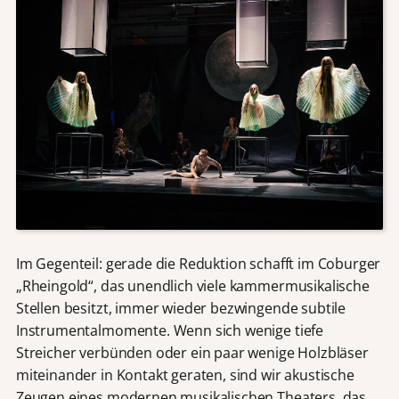
Im Gegenteil: gerade die Reduktion schafft im Coburger
„Rheingold“, das unendlich viele kammermusikalische
Stellen besitzt, immer wieder bezwingende subtile
Instrumentalmomente. Wenn sich wenige tiefe
Streicher verbünden oder ein paar wenige Holzbläser
miteinander in Kontakt geraten, sind wir akustische
Zeugen eines modernen musikalischen Theaters, das