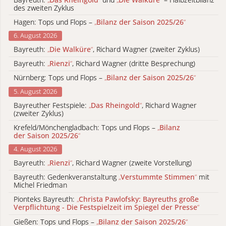
des zweiten Zyklus
Hagen: Tops und Flops –
„
Bilanz der Saison 2025/26
“
6. August 2026
Bayreuth:
„
Die Walküre
“
, Richard Wagner (zweiter Zyklus)
Bayreuth:
„
Rienzi
“
, Richard Wagner (dritte Besprechung)
Nürnberg: Tops und Flops –
„
Bilanz der Saison 2025/26
“
5. August 2026
Bayreuther Festspiele:
„
Das Rheingold
“
, Richard Wagner
(zweiter Zyklus)
Krefeld/Mönchengladbach: Tops und Flops –
„
Bilanz
der Saison 2025/26
“
4. August 2026
Bayreuth:
„
Rienzi
“
, Richard Wagner (zweite Vorstellung)
Bayreuth: Gedenkveranstaltung
„
Verstummte Stimmen
“
mit
Michel Friedman
Pionteks Bayreuth:
„
Christa Pawlofsky: Bayreuths große
Verpflichtung - Die Festspielzeit im Spiegel der Presse
“
Gießen: Tops und Flops –
„
Bilanz der Saison 2025/26
“