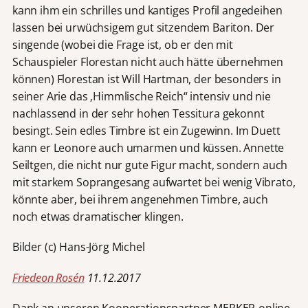
kann ihm ein schrilles und kantiges Profil angedeihen
lassen bei urwüchsigem gut sitzendem Bariton. Der
singende (wobei die Frage ist, ob er den mit
Schauspieler Florestan nicht auch hätte übernehmen
können) Florestan ist Will Hartman, der besonders in
seiner Arie das ‚Himmlische Reich“ intensiv und nie
nachlassend in der sehr hohen Tessitura gekonnt
besingt. Sein edles Timbre ist ein Zugewinn. Im Duett
kann er Leonore auch umarmen und küssen. Annette
Seiltgen, die nicht nur gute Figur macht, sondern auch
mit starkem Soprangesang aufwartet bei wenig Vibrato,
könnte aber, bei ihrem angenehmen Timbre, auch
noch etwas dramatischer klingen.
Bilder (c) Hans-Jörg Michel
Friedeon Rosén
11.12.2017
Dank an unseren Kooperationspartner MERKER-online