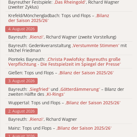
Bayreuther Festspiele:
„
Das Rheingold
“
, Richard Wagner
(zweiter Zyklus)
Krefeld/Mönchengladbach: Tops und Flops –
„
Bilanz
der Saison 2025/26
“
4. August 2026
Bayreuth:
„
Rienzi
“
, Richard Wagner (zweite Vorstellung)
Bayreuth: Gedenkveranstaltung
„
Verstummte Stimmen
“
mit
Michel Friedman
Pionteks Bayreuth:
„
Christa Pawlofsky: Bayreuths große
Verpflichtung - Die Festspielzeit im Spiegel der Presse
“
Gießen: Tops und Flops –
„
Bilanz der Saison 2025/26
“
3. August 2026
Bayreuth:
„
Siegfried
“
und
„
Götterdämmerung
“
– Bilanz der
zweiten Hälfte des
„
KI-Rings
“
Wuppertal: Tops und Flops –
„
Bilanz der Saison 2025/26
“
2. August 2026
Bayreuth:
„
Rienzi
“
, Richard Wagner
Mainz: Tops und Flops –
„
Bilanz der Saison 2025/26
“
1. August 2026