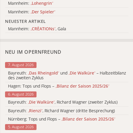
Mannheim:
„
Lohengrin
“
Mannheim:
„
Der Spieler
“
NEUESTER ARTIKEL
Mannheim:
„
CRÈATIONs
“
, Gala
NEU IM OPERNFREUND
7. August 2026
Bayreuth:
„
Das Rheingold
“
und
„
Die Walküre
“
– Halbzeitbilanz
des zweiten Zyklus
Hagen: Tops und Flops –
„
Bilanz der Saison 2025/26
“
6. August 2026
Bayreuth:
„
Die Walküre
“
, Richard Wagner (zweiter Zyklus)
Bayreuth:
„
Rienzi
“
, Richard Wagner (dritte Besprechung)
Nürnberg: Tops und Flops –
„
Bilanz der Saison 2025/26
“
5. August 2026