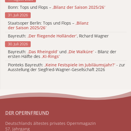
Bonn: Tops und Flops –
„
Bilanz der Saison 2025/26
“
31. Juli 2026
Staatsoper Berlin: Tops und Flops –
„
Bilanz
der Saison 2025/26
“
Bayreuth:
„
Der fliegende Holländer
“
, Richard Wagner
30. Juli 2026
Bayreuth:
„
Das Rheingold
“
und
„
Die Walküre
“
- Bilanz der
ersten Hälfte des
„
KI-Rings
“
Pionteks Bayreuth:
„
Keine Festspiele im Jubiläumsjahr?
“
- zur
Ausstellung der Siegfried-Wagner-Gesellschaft 2026
DER OPERNFREUND
Deutschlands ältestes privates
Opernmagazin
57. Jahrgang