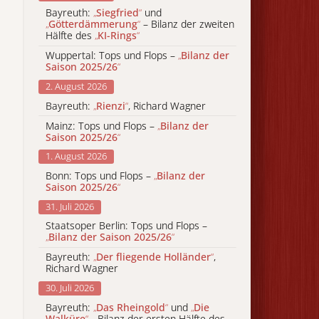
Bayreuth:
„
Siegfried
“
und
„
Götterdämmerung
“
– Bilanz der zweiten
Hälfte des
„
KI-Rings
“
Wuppertal: Tops und Flops –
„
Bilanz der
Saison 2025/26
“
2. August 2026
Bayreuth:
„
Rienzi
“
, Richard Wagner
Mainz: Tops und Flops –
„
Bilanz der
Saison 2025/26
“
1. August 2026
Bonn: Tops und Flops –
„
Bilanz der
Saison 2025/26
“
31. Juli 2026
Staatsoper Berlin: Tops und Flops –
„
Bilanz der Saison 2025/26
“
Bayreuth:
„
Der fliegende Holländer
“
,
Richard Wagner
30. Juli 2026
Bayreuth:
„
Das Rheingold
“
und
„
Die
Walküre
“
- Bilanz der ersten Hälfte des