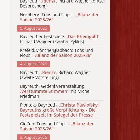
Bayreuth:
„
Rienzi
“
, Richard Wagner (dritte
Besprechung)
Nürnberg: Tops und Flops –
„
Bilanz der
Saison 2025/26
“
5. August 2026
Bayreuther Festspiele:
„
Das Rheingold
“
,
Richard Wagner (zweiter Zyklus)
Krefeld/Mönchengladbach: Tops und
Flops –
„
Bilanz der Saison 2025/26
“
4. August 2026
Bayreuth:
„
Rienzi
“
, Richard Wagner
(zweite Vorstellung)
Bayreuth: Gedenkveranstaltung
„
Verstummte Stimmen
“
mit Michel
Friedman
Pionteks Bayreuth:
„
Christa Pawlofsky:
Bayreuths große Verpflichtung - Die
Festspielzeit im Spiegel der Presse
“
Gießen: Tops und Flops –
„
Bilanz der
Saison 2025/26
“
3. August 2026