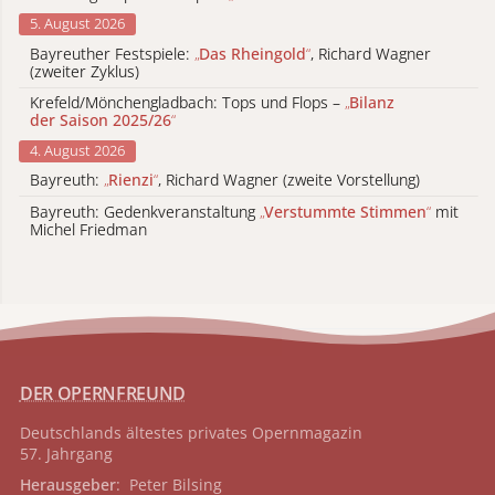
5. August 2026
Bayreuther Festspiele:
„
Das Rheingold
“
, Richard Wagner
(zweiter Zyklus)
Krefeld/Mönchengladbach: Tops und Flops –
„
Bilanz
der Saison 2025/26
“
4. August 2026
Bayreuth:
„
Rienzi
“
, Richard Wagner (zweite Vorstellung)
Bayreuth: Gedenkveranstaltung
„
Verstummte Stimmen
“
mit
Michel Friedman
DER OPERNFREUND
Deutschlands ältestes privates
Opernmagazin
57. Jahrgang
Herausgeber
: Peter Bilsing