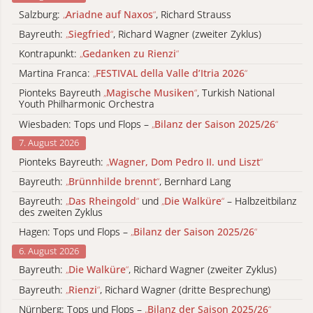
Salzburg:
„
Ariadne auf Naxos
“
, Richard Strauss
Bayreuth:
„
Siegfried
“
, Richard Wagner (zweiter Zyklus)
Kontrapunkt:
„
Gedanken zu Rienzi
“
Martina Franca:
„
FESTIVAL della Valle d’Itria 2026
“
Pionteks Bayreuth
„
Magische Musiken
“
, Turkish National
Youth Philharmonic Orchestra
Wiesbaden: Tops und Flops –
„
Bilanz der Saison 2025/26
“
7. August 2026
Pionteks Bayreuth:
„
Wagner, Dom Pedro II. und Liszt
“
Bayreuth:
„
Brünnhilde brennt
“
, Bernhard Lang
Bayreuth:
„
Das Rheingold
“
und
„
Die Walküre
“
– Halbzeitbilanz
des zweiten Zyklus
Hagen: Tops und Flops –
„
Bilanz der Saison 2025/26
“
6. August 2026
Bayreuth:
„
Die Walküre
“
, Richard Wagner (zweiter Zyklus)
Bayreuth:
„
Rienzi
“
, Richard Wagner (dritte Besprechung)
Nürnberg: Tops und Flops –
„
Bilanz der Saison 2025/26
“