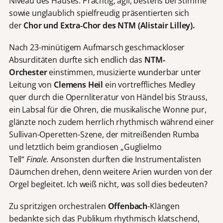
Niveau des Hauses. Prächtig, agil, bestens bei Stimme
sowie unglaublich spielfreudig präsentierten sich
der
Chor und Extra-Chor des NTM (Alistair Lilley).
Nach 23-minütigem Aufmarsch geschmackloser
Absurditäten durfte sich endlich das
NTM-
Orchester
einstimmen, musizierte wunderbar unter
Leitung von
Clemens Heil
ein vortreffliches Medley
quer durch die Opernliteratur von Händel bis Strauss,
ein Labsal für die Ohren, die musikalische Wonne pur,
glänzte noch zudem herrlich rhythmisch während einer
Sullivan-Operetten-Szene, der mitreißenden Rumba
und letztlich beim grandiosen „Guglielmo
Tell“
Finale.
Ansonsten durften die Instrumentalisten
Däumchen drehen, denn weitere Arien wurden von der
Orgel begleitet. Ich weiß nicht, was soll dies bedeuten?
Zu spritzigen orchestralen
Offenbach
-Klängen
bedankte sich das Publikum rhythmisch klatschend,