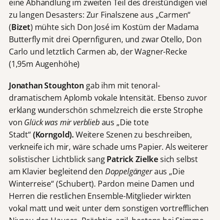
eine Abhandlung im zweiten Teil des dreistündigen viel
zu langen Desasters: Zur Finalszene aus „Carmen“
(
Bizet
) mühte sich Don José im Kostüm der Madama
Butterfly mit drei Opernfiguren, und zwar Otello, Don
Carlo und letztlich Carmen ab, der Wagner-Recke
(1,95m Augenhöhe)
Jonathan Stoughton
gab ihm mit tenoral-
dramatischem Aplomb vokale Intensität. Ebenso zuvor
erklang wunderschön schmelzreich die erste Strophe
von
Glück was mir verblieb
aus „Die tote
Stadt“
(Korngold).
Weitere Szenen zu beschreiben,
verkneife ich mir, wäre schade ums Papier. Als weiterer
solistischer Lichtblick sang
Patrick Zielke
sich selbst
am Klavier begleitend den
Doppelgänger
aus „Die
Winterreise“ (Schubert). Pardon meine Damen und
Herren die restlichen Ensemble-Mitglieder wirkten
vokal matt und weit unter dem sonstigen vortrefflichen