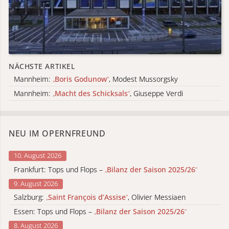
NÄCHSTE ARTIKEL
Mannheim:
„
Boris Godunow
“
, Modest Mussorgsky
Mannheim:
„
Macht des Schicksals
“
, Giuseppe Verdi
NEU IM OPERNFREUND
10. August 2026
Frankfurt: Tops und Flops –
„
Bilanz der Saison 2025/26
“
9. August 2026
Salzburg:
„
Saint François d’Assise
“
, Olivier Messiaen
Essen: Tops und Flops –
„
Bilanz der Saison 2025/26
“
8. August 2026