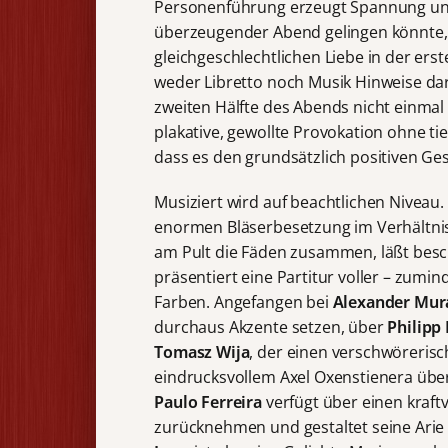
Personenführung erzeugt Spannung und
überzeugender Abend gelingen könnte
gleichgeschlechtlichen Liebe in der er
weder Libretto noch Musik Hinweise dar
zweiten Hälfte des Abends nicht einma
plakative, gewollte Provokation ohne t
dass es den grundsätzlich positiven G
Musiziert wird auf beachtlichen Niveau.
enormen Bläserbesetzung im Verhältnis
am Pult die Fäden zusammen, läßt besc
präsentiert eine Partitur voller – zumi
Farben. Angefangen bei
Alexander Mur
durchaus Akzente setzen, über
Philipp 
Tomasz Wija
, der einen verschwöreris
eindrucksvollem Axel Oxenstienera über
Paulo Ferreira
verfügt über einen kraft
zurücknehmen und gestaltet seine Arie 