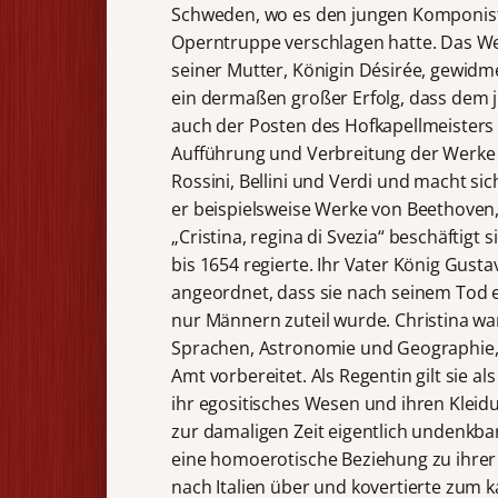
Schweden, wo es den jungen Komponist
Operntruppe verschlagen hatte. Das We
seiner Mutter, Königin Désirée, gewidm
ein dermaßen großer Erfolg, dass de
auch der Posten des Hofkapellmeisters 
Aufführung und Verbreitung der Werke s
Rossini, Bellini und Verdi und macht s
er beispielsweise Werke von Beethove
„Cristina, regina di Svezia“ beschäftigt
bis 1654 regierte. Ihr Vater König Gusta
angeordnet, dass sie nach seinem Tod ei
nur Männern zuteil wurde. Christina war 
Sprachen, Astronomie und Geographie, F
Amt vorbereitet. Als Regentin gilt sie al
ihr egositisches Wesen und ihren Kleid
zur damaligen Zeit eigentlich undenkba
eine homoerotische Beziehung zu ihrer
nach Italien über und kovertierte zum k