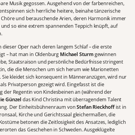
bare Musik gegossen. Ausgehend von der farbenreichen,
ntspinnen sich herrliche heitere, beinahe tänzerische
e Chöre und berauschende Arien, deren Harmonik immer
nd so eine extrem spannenden Teppich knüpft, auf
n.
n dieser Oper nach deren langem Schlaf – die erste
igt – hat man in Oldenburg
Michael Sturm
gewinnen
iebe, Staatsraison und persönliche Bedürfnisse stringent
spotin, die die Menschen um sich herum wie Marionetten
. Sie kleidet sich konsequent in Männeranzügen, wird nur
 als Privatperson gezeigt wird. Eingefasst ist die
g der Regentin von Kindesbeinen an (während der
lie Günzel
das Kind Christina mit überragendem Talent
kung. Der Einheitsbühnenraum von
Stefan Rieckhoff
ist in
ronsaal, Kirche und Gerichtssaal gleichermaßen, die
stüme betonen die Zeitlosigkeit des Ansatzes, lediglich
 verorten das Geschehen in Schweden. Ausgeklügelte