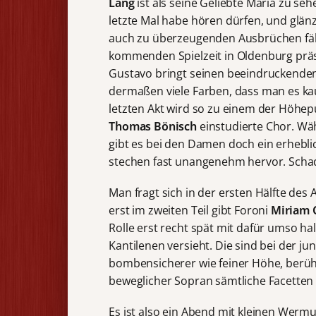
Lang
ist als seine Geliebte Maria zu seh
letzte Mal habe hören dürfen, und glän
auch zu überzeugenden Ausbrüchen fähig
kommenden Spielzeit in Oldenburg prä
Gustavo bringt seinen beeindruckenden
dermaßen viele Farben, dass man es ka
letzten Akt wird so zu einem der Höhe
Thomas Bönisch
einstudierte Chor. Wäh
gibt es bei den Damen doch ein erhebl
stechen fast unangenehm hervor. Scha
Man fragt sich in der ersten Hälfte des
erst im zweiten Teil gibt Foroni
Miriam 
Rolle erst recht spät mit dafür umso h
Kantilenen versieht. Die sind bei der 
bombensicherer wie feiner Höhe, berühre
beweglicher Sopran sämtliche Facette
Es ist also ein Abend mit kleinen Wermu