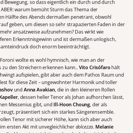
 Bewegung, so dass eigentlich ein durch und durch
, ABER: warum bemüht Sturm das Thema der
sten Hälfte des Abends dermaßen penetrant, obwohl
auf geben, um diesen so sehr strapazierten Faden in der
l mehr ansatzweise aufzunehmen? Das wirkt wie
ieferen Erkenntnisgewinn und ist dermaßen unlogisch,
esamteindruck doch enorm beeinträchtigt.
 Foroni wollte es wohl hymnisch, wie man an der
 zu den Streichern erkennen kann..
Vito Crisófaro
hält
hwingt aufspielen, gibt aber auch dem Pathos Raum und
ndest für diese Zeit – ungewohnter Harmonik und toller
ashov
und
Anna Avakian
, die in den kleineren Rollen
Kapeller
, dessen heller Tenor als Johan aufhorchen lässt,
chen Messenius gibt, und
Ill-Hoon Choung
, der als
zeugt, präsentiert sich ein starkes Sängerensemble.
vollen Tenor mit sicherer Höhe, kann sich aber auch
im ersten Akt mit unvegleichlicher
dolcezza
.
Melanie