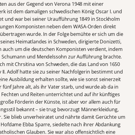
en aus der Gegend von Verona 1948 mit einer
rk ist dem damaligen schwedischen König Oscar I. und
et und war bei seiner Uraufführung 1849 in Stockholm
m jungen Komponisten neben dem WASA-Orden direkt
übertragen wurde. In der Folge bemühte er sich um die
eines Heimatlandes in Schweden, dirigierte Donizetti,
ich auch um die deutschen Komponisten verdient, indem
n, Schumann und Mendelssohn zur Aufführung brachte.
 sich mit Chrsitina von Schweden, die das Land von 1650
v II. Adolf hatte sie zu seiner Nachfolgerin bestimmt und
ne Ausbildung erhalten sollte, wie sie sonst seinerzeit
fünf Jahre alt, als ihr Vater starb, und wurde ab da in
echten und Reiten unterrichtet und auf ihr künftiges
s große Förderin der Künste, ist aber vor allem auch für
ungsstil bekannt – sie trug bevorzugt Männerkleidung,
r. Sie blieb unverheiratet und nährte damit Gerüchte um
 Hofdame Ebba Sparre, siedelte nach ihrer Abdankung
atholischen Glauben. Sie war also offensichtlich eine