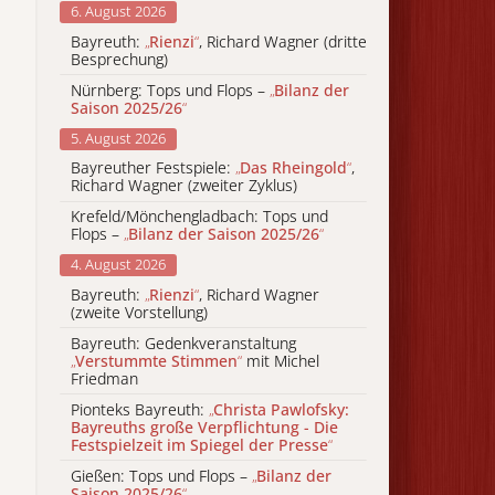
6. August 2026
Bayreuth:
„
Rienzi
“
, Richard Wagner (dritte
Besprechung)
Nürnberg: Tops und Flops –
„
Bilanz der
Saison 2025/26
“
5. August 2026
Bayreuther Festspiele:
„
Das Rheingold
“
,
Richard Wagner (zweiter Zyklus)
Krefeld/Mönchengladbach: Tops und
Flops –
„
Bilanz der Saison 2025/26
“
4. August 2026
Bayreuth:
„
Rienzi
“
, Richard Wagner
(zweite Vorstellung)
Bayreuth: Gedenkveranstaltung
„
Verstummte Stimmen
“
mit Michel
Friedman
Pionteks Bayreuth:
„
Christa Pawlofsky:
Bayreuths große Verpflichtung - Die
Festspielzeit im Spiegel der Presse
“
Gießen: Tops und Flops –
„
Bilanz der
Saison 2025/26
“