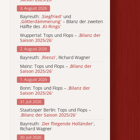
3. August 2026
Bayreuth:
„
Siegfried
“
und
„
Götterdämmerung
“
– Bilanz der zweiten
Hälfte des
„
KI-Rings
“
Wuppertal: Tops und Flops –
„
Bilanz der
Saison 2025/26
“
2. August 2026
Bayreuth:
„
Rienzi
“
, Richard Wagner
Mainz: Tops und Flops –
„
Bilanz der
Saison 2025/26
“
1. August 2026
Bonn: Tops und Flops –
„
Bilanz der
Saison 2025/26
“
31. Juli 2026
Staatsoper Berlin: Tops und Flops –
„
Bilanz der Saison 2025/26
“
Bayreuth:
„
Der fliegende Holländer
“
,
Richard Wagner
30. Juli 2026