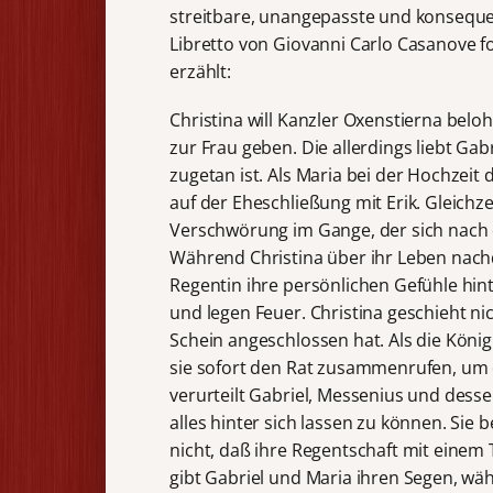
streitbare, unangepasste und konsequent
Libretto von Giovanni Carlo Casanove 
erzählt:
Christina will Kanzler Oxenstierna bel
zur Frau geben. Die allerdings liebt Gab
zugetan ist. Als Maria bei der Hochzeit
auf der Eheschließung mit Erik. Gleichz
Verschwörung im Gange, der sich nach d
Während Christina über ihr Leben nachd
Regentin ihre persönlichen Gefühle hint
und legen Feuer. Christina geschieht ni
Schein angeschlossen hat. Als die König
sie sofort den Rat zusammenrufen, um d
verurteilt Gabriel, Messenius und des
alles hinter sich lassen zu können. Si
nicht, daß ihre Regentschaft mit einem 
gibt Gabriel und Maria ihren Segen, wä