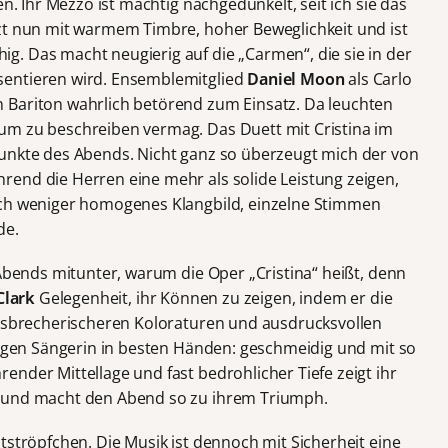
en. Ihr Mezzo ist mächtig nachgedunkelt, seit ich sie das
zt nun mit warmem Timbre, hoher Beweglichkeit und ist
. Das macht neugierig auf die „Carmen“, die sie in der
sentieren wird. Ensemblemitglied
Daniel Moon
als Carlo
 Bariton wahrlich betörend zum Einsatz. Da leuchten
um zu beschreiben vermag. Das Duett mit Cristina im
punkte des Abends. Nicht ganz so überzeugt mich der von
rend die Herren eine mehr als solide Leistung zeigen,
ich weniger homogenes Klangbild, einzelne Stimmen
de.
 Abends mitunter, warum die Oper „Cristina“ heißt, denn
Clark
Gelegenheit, ihr Können zu zeigen, indem er die
alsbrecherischeren Koloraturen und ausdrucksvollen
jungen Sängerin in besten Händen: geschmeidig und mit so
nder Mittellage und fast bedrohlicher Tiefe zeigt ihr
n und macht den Abend so zu ihrem Triumph.
tströpfchen. Die Musik ist dennoch mit Sicherheit eine