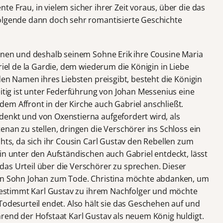
e Frau, in vielem sicher ihrer Zeit voraus, über die das
folgende dann doch sehr romantisierte Geschichte
ohnen und deshalb seinem Sohne Erik ihre Cousine Maria
riel de la Gardie, dem wiederum die Königin in Liebe
 den Namen ihres Liebsten preisgibt, besteht die Königin
eitig ist unter Federführung von Johan Messenius eine
em Affront in der Kirche auch Gabriel anschließt.
enkt und von Oxenstierna aufgefordert wird, als
enan zu stellen, dringen die Verschörer ins Schloss ein
chts, da sich ihr Cousin Carl Gustav den Rebellen zum
in unter den Aufständischen auch Gabriel entdeckt, lässt
as Urteil über die Verschörer zu sprechen. Dieser
sen Sohn Johan zum Tode. Christina möchte abdanken, um
e bestimmt Karl Gustav zu ihrem Nachfolger und möchte
Todesurteil endet. Also hält sie das Geschehen auf und
hrend der Hofstaat Karl Gustav als neuem König huldigt.