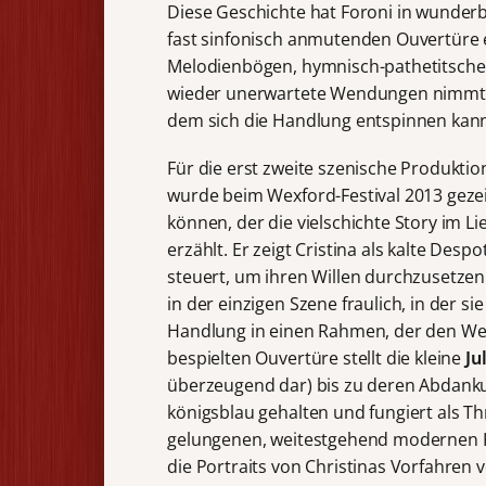
Diese Geschichte hat Foroni in wunder
fast sinfonisch anmutenden Ouvertüre e
Melodienbögen, hymnisch-pathetitsch
wieder unerwartete Wendungen nimmt u
dem sich die Handlung entspinnen kan
Für die erst zweite szenische Produktio
wurde beim Wexford-Festival 2013 geze
können, der die vielschichte Story im L
erzählt. Er zeigt Cristina als kalte De
steuert, um ihren Willen durchzusetzen
in der einzigen Szene fraulich, in der sie
Handlung in einen Rahmen, der den We
bespielten Ouvertüre stellt die kleine
Ju
überzeugend dar) bis zu deren Abdan
königsblau gehalten und fungiert als Th
gelungenen, weitestgehend modernen Ko
die Portraits von Christinas Vorfahren