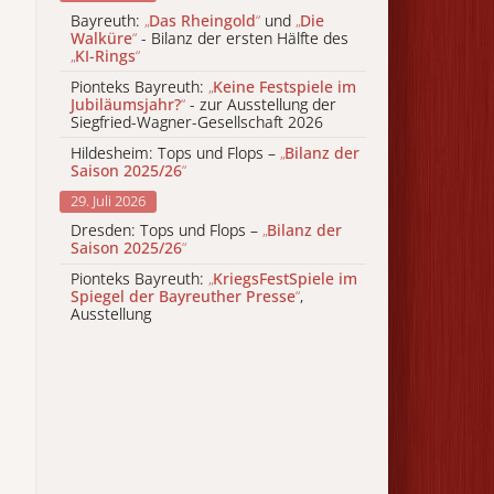
Bayreuth:
„
Das Rheingold
“
und
„
Die
Walküre
“
- Bilanz der ersten Hälfte des
„
KI-Rings
“
Pionteks Bayreuth:
„
Keine Festspiele im
Jubiläumsjahr?
“
- zur Ausstellung der
Siegfried-Wagner-Gesellschaft 2026
Hildesheim: Tops und Flops –
„
Bilanz der
Saison 2025/26
“
29. Juli 2026
Dresden: Tops und Flops –
„
Bilanz der
Saison 2025/26
“
Pionteks Bayreuth:
„
KriegsFestSpiele im
Spiegel der Bayreuther Presse
“
,
Ausstellung