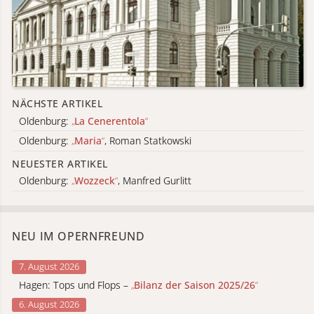
NÄCHSTE ARTIKEL
Oldenburg:
„
La Cenerentola
“
Oldenburg:
„
Maria
“
, Roman Statkowski
NEUESTER ARTIKEL
Oldenburg:
„
Wozzeck
“
, Manfred Gurlitt
NEU IM OPERNFREUND
7. August 2026
Hagen: Tops und Flops –
„
Bilanz der Saison 2025/26
“
6. August 2026