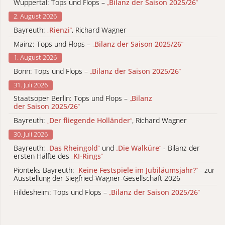
Wuppertal: Tops und Flops –
„
Bilanz der Saison 2025/26
“
2. August 2026
Bayreuth:
„
Rienzi
“
, Richard Wagner
Mainz: Tops und Flops –
„
Bilanz der Saison 2025/26
“
1. August 2026
Bonn: Tops und Flops –
„
Bilanz der Saison 2025/26
“
31. Juli 2026
Staatsoper Berlin: Tops und Flops –
„
Bilanz
der Saison 2025/26
“
Bayreuth:
„
Der fliegende Holländer
“
, Richard Wagner
30. Juli 2026
Bayreuth:
„
Das Rheingold
“
und
„
Die Walküre
“
- Bilanz der
ersten Hälfte des
„
KI-Rings
“
Pionteks Bayreuth:
„
Keine Festspiele im Jubiläumsjahr?
“
- zur
Ausstellung der Siegfried-Wagner-Gesellschaft 2026
Hildesheim: Tops und Flops –
„
Bilanz der Saison 2025/26
“