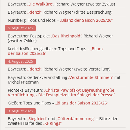
Bayreuth:
„
Die Walküre
“
, Richard Wagner (zweiter Zyklus)
Bayreuth:
„
Rienzi
“
, Richard Wagner (dritte Besprechung)
Nürnberg: Tops und Flops –
„
Bilanz der Saison 2025/26
“
5. August 2026
Bayreuther Festspiele:
„
Das Rheingold
“
, Richard Wagner
(zweiter Zyklus)
Krefeld/Mönchengladbach: Tops und Flops –
„
Bilanz
der Saison 2025/26
“
4. August 2026
Bayreuth:
„
Rienzi
“
, Richard Wagner (zweite Vorstellung)
Bayreuth: Gedenkveranstaltung
„
Verstummte Stimmen
“
mit
Michel Friedman
Pionteks Bayreuth:
„
Christa Pawlofsky: Bayreuths große
Verpflichtung - Die Festspielzeit im Spiegel der Presse
“
Gießen: Tops und Flops –
„
Bilanz der Saison 2025/26
“
3. August 2026
Bayreuth:
„
Siegfried
“
und
„
Götterdämmerung
“
– Bilanz der
zweiten Hälfte des
„
KI-Rings
“