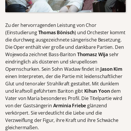
Zu der hervorragenden Leistung von Chor
(Einstudierung
Thomas Bönisch
) und Orchester kommt
die durchweg ausgezeichnete sängerische Besetzung.
Die Oper enthält vier große und dankbare Partien. Den
Wojewoda zeichnet Bass-Bariton
Thomasz Wija
sehr
eindringlich als düsteren und skrupellosen
Opernschurken. Sein Sohn Wacƚaw findet in
Jason Kim
einen Interpreten, der die Partie mit leidenschaftlicher
Glut und tenoraler Strahlkraft gestaltet. Mit dunklem
und kraftvoll geführtem Bariton gibt
Kihun Yoon
dem
Vater von Maria besonderes Profil. Die Titelpartie wird
von der Gastsängerin
Arminia Friebe
glänzend
verkörpert. Sie verdeutlicht die Liebe und die
Verzweiflung der Figur, ihre Kraft und ihre Schwäche
gleichermaßen.