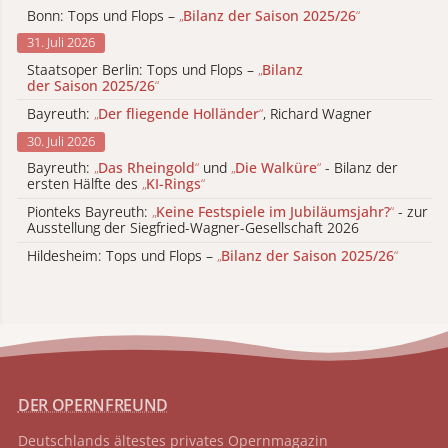
Bonn: Tops und Flops –
„
Bilanz der Saison 2025/26
“
31. Juli 2026
Staatsoper Berlin: Tops und Flops –
„
Bilanz
der Saison 2025/26
“
Bayreuth:
„
Der fliegende Holländer
“
, Richard Wagner
30. Juli 2026
Bayreuth:
„
Das Rheingold
“
und
„
Die Walküre
“
- Bilanz der
ersten Hälfte des
„
KI-Rings
“
Pionteks Bayreuth:
„
Keine Festspiele im Jubiläumsjahr?
“
- zur
Ausstellung der Siegfried-Wagner-Gesellschaft 2026
Hildesheim: Tops und Flops –
„
Bilanz der Saison 2025/26
“
DER OPERNFREUND
Deutschlands ältestes privates
Opernmagazin