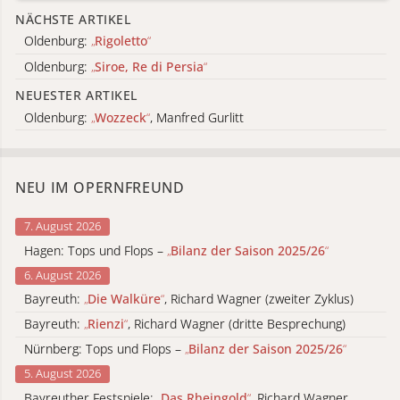
NÄCHSTE ARTIKEL
Oldenburg:
„
Rigoletto
“
Oldenburg:
„
Siroe, Re di Persia
“
NEUESTER ARTIKEL
Oldenburg:
„
Wozzeck
“
, Manfred Gurlitt
NEU IM OPERNFREUND
7. August 2026
Hagen: Tops und Flops –
„
Bilanz der Saison 2025/26
“
6. August 2026
Bayreuth:
„
Die Walküre
“
, Richard Wagner (zweiter Zyklus)
Bayreuth:
„
Rienzi
“
, Richard Wagner (dritte Besprechung)
Nürnberg: Tops und Flops –
„
Bilanz der Saison 2025/26
“
5. August 2026
Bayreuther Festspiele:
„
Das Rheingold
“
, Richard Wagner