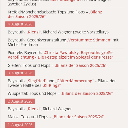
(zweiter Zyklus)
Krefeld/Mönchengladbach: Tops und Flops –
„
Bilanz
der Saison 2025/26
“
4. August 2026
Bayreuth:
„
Rienzi
“
, Richard Wagner (zweite Vorstellung)
Bayreuth: Gedenkveranstaltung
„
Verstummte Stimmen
“
mit
Michel Friedman
Pionteks Bayreuth:
„
Christa Pawlofsky: Bayreuths große
Verpflichtung - Die Festspielzeit im Spiegel der Presse
“
Gießen: Tops und Flops –
„
Bilanz der Saison 2025/26
“
3. August 2026
Bayreuth:
„
Siegfried
“
und
„
Götterdämmerung
“
– Bilanz der
zweiten Hälfte des
„
KI-Rings
“
Wuppertal: Tops und Flops –
„
Bilanz der Saison 2025/26
“
2. August 2026
Bayreuth:
„
Rienzi
“
, Richard Wagner
Mainz: Tops und Flops –
„
Bilanz der Saison 2025/26
“
1. August 2026