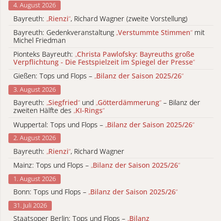
4. August 2026
Bayreuth:
„
Rienzi
“
, Richard Wagner (zweite Vorstellung)
Bayreuth: Gedenkveranstaltung
„
Verstummte Stimmen
“
mit
Michel Friedman
Pionteks Bayreuth:
„
Christa Pawlofsky: Bayreuths große
Verpflichtung - Die Festspielzeit im Spiegel der Presse
“
Gießen: Tops und Flops –
„
Bilanz der Saison 2025/26
“
3. August 2026
Bayreuth:
„
Siegfried
“
und
„
Götterdämmerung
“
– Bilanz der
zweiten Hälfte des
„
KI-Rings
“
Wuppertal: Tops und Flops –
„
Bilanz der Saison 2025/26
“
2. August 2026
Bayreuth:
„
Rienzi
“
, Richard Wagner
Mainz: Tops und Flops –
„
Bilanz der Saison 2025/26
“
1. August 2026
Bonn: Tops und Flops –
„
Bilanz der Saison 2025/26
“
31. Juli 2026
Staatsoper Berlin: Tops und Flops –
„
Bilanz