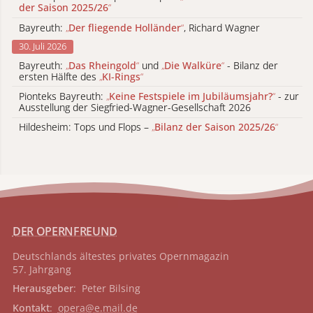
der Saison 2025/26
“
Bayreuth:
„
Der fliegende Holländer
“
, Richard Wagner
30. Juli 2026
Bayreuth:
„
Das Rheingold
“
und
„
Die Walküre
“
- Bilanz der
ersten Hälfte des
„
KI-Rings
“
Pionteks Bayreuth:
„
Keine Festspiele im Jubiläumsjahr?
“
- zur
Ausstellung der Siegfried-Wagner-Gesellschaft 2026
Hildesheim: Tops und Flops –
„
Bilanz der Saison 2025/26
“
DER OPERNFREUND
Deutschlands ältestes privates
Opernmagazin
57. Jahrgang
Herausgeber
: Peter Bilsing
Kontakt
:
opera@e.mail.de