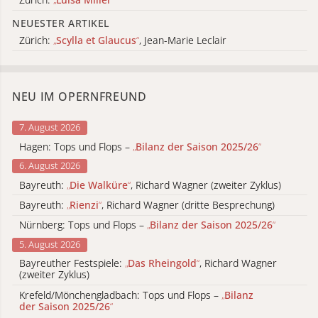
NEUESTER ARTIKEL
Zürich:
„
Scylla et Glaucus
“
, Jean-Marie Leclair
NEU IM OPERNFREUND
7. August 2026
Hagen: Tops und Flops –
„
Bilanz der Saison 2025/26
“
6. August 2026
Bayreuth:
„
Die Walküre
“
, Richard Wagner (zweiter Zyklus)
Bayreuth:
„
Rienzi
“
, Richard Wagner (dritte Besprechung)
Nürnberg: Tops und Flops –
„
Bilanz der Saison 2025/26
“
5. August 2026
Bayreuther Festspiele:
„
Das Rheingold
“
, Richard Wagner
(zweiter Zyklus)
Krefeld/Mönchengladbach: Tops und Flops –
„
Bilanz
der Saison 2025/26
“