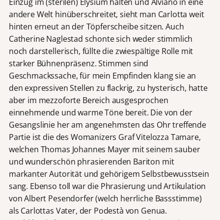
Einzug im (sterilen) Elysium halten und Alviano in eine
andere Welt hinüberschreitet, sieht man Carlotta weit
hinten erneut an der Töpferscheibe sitzen. Auch
Catherine Naglestad schonte sich weder stimmlich
noch darstellerisch, füllte die zwiespältige Rolle mit
starker Bühnenpräsenz. Stimmen sind
Geschmackssache, für mein Empfinden klang sie an
den expressiven Stellen zu flackrig, zu hysterisch, hatte
aber im mezzoforte Bereich ausgesprochen
einnehmende und warme Töne bereit. Die von der
Gesangslinie her am angenehmsten das Ohr treffende
Partie ist die des Womanizers Graf Vitelozza Tamare,
welchen Thomas Johannes Mayer mit seinem sauber
und wunderschön phrasierenden Bariton mit
markanter Autorität und gehörigem Selbstbewusstsein
sang. Ebenso toll war die Phrasierung und Artikulation
von Albert Pesendorfer (welch herrliche Bassstimme)
als Carlottas Vater, der Podestà von Genua.