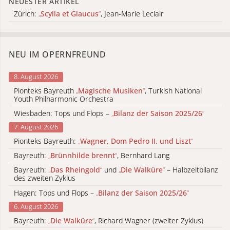
NEUESTER ARTIKEL
Zürich:
„
Scylla et Glaucus
“
, Jean-Marie Leclair
NEU IM OPERNFREUND
8. August 2026
Pionteks Bayreuth
„
Magische Musiken
“
, Turkish National
Youth Philharmonic Orchestra
Wiesbaden: Tops und Flops –
„
Bilanz der Saison 2025/26
“
7. August 2026
Pionteks Bayreuth:
„
Wagner, Dom Pedro II. und Liszt
“
Bayreuth:
„
Brünnhilde brennt
“
, Bernhard Lang
Bayreuth:
„
Das Rheingold
“
und
„
Die Walküre
“
– Halbzeitbilanz
des zweiten Zyklus
Hagen: Tops und Flops –
„
Bilanz der Saison 2025/26
“
6. August 2026
Bayreuth:
„
Die Walküre
“
, Richard Wagner (zweiter Zyklus)