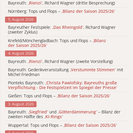
Bayreuth:
„
Rienzi
“
, Richard Wagner (dritte Besprechung)
Nürnberg: Tops und Flops –
„
Bilanz der Saison 2025/26
“
5. August 2026
Bayreuther Festspiele:
„
Das Rheingold
“
, Richard Wagner
(zweiter Zyklus)
Krefeld/Mönchengladbach: Tops und Flops –
„
Bilanz
der Saison 2025/26
“
4. August 2026
Bayreuth:
„
Rienzi
“
, Richard Wagner (zweite Vorstellung)
Bayreuth: Gedenkveranstaltung
„
Verstummte Stimmen
“
mit
Michel Friedman
Pionteks Bayreuth:
„
Christa Pawlofsky: Bayreuths große
Verpflichtung - Die Festspielzeit im Spiegel der Presse
“
Gießen: Tops und Flops –
„
Bilanz der Saison 2025/26
“
3. August 2026
Bayreuth:
„
Siegfried
“
und
„
Götterdämmerung
“
– Bilanz der
zweiten Hälfte des
„
KI-Rings
“
Wuppertal: Tops und Flops –
„
Bilanz der Saison 2025/26
“