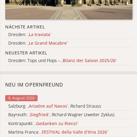
NÄCHSTE ARTIKEL
Dresden:
„
La traviata
“
Dresden:
„
Le Grand Macabre
“
NEUESTER ARTIKEL
Dresden: Tops und Flops –
„
Bilanz der Saison 2025/26
“
NEU IM OPERNFREUND
8. August 2026
Salzburg:
„
Ariadne auf Naxos
“
, Richard Strauss
Bayreuth:
„
Siegfried
“
, Richard Wagner (zweiter Zyklus)
Kontrapunkt:
„
Gedanken zu Rienzi
“
Martina Franca:
„
FESTIVAL della Valle d’Itria 2026
“