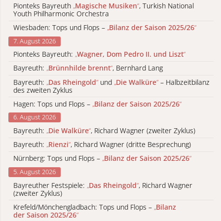
Pionteks Bayreuth
„
Magische Musiken
“
, Turkish National
Youth Philharmonic Orchestra
Wiesbaden: Tops und Flops –
„
Bilanz der Saison 2025/26
“
7. August 2026
Pionteks Bayreuth:
„
Wagner, Dom Pedro II. und Liszt
“
Bayreuth:
„
Brünnhilde brennt
“
, Bernhard Lang
Bayreuth:
„
Das Rheingold
“
und
„
Die Walküre
“
– Halbzeitbilanz
des zweiten Zyklus
Hagen: Tops und Flops –
„
Bilanz der Saison 2025/26
“
6. August 2026
Bayreuth:
„
Die Walküre
“
, Richard Wagner (zweiter Zyklus)
Bayreuth:
„
Rienzi
“
, Richard Wagner (dritte Besprechung)
Nürnberg: Tops und Flops –
„
Bilanz der Saison 2025/26
“
5. August 2026
Bayreuther Festspiele:
„
Das Rheingold
“
, Richard Wagner
(zweiter Zyklus)
Krefeld/Mönchengladbach: Tops und Flops –
„
Bilanz
der Saison 2025/26
“