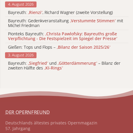
4. August 2026
Bayreuth:
„
Rienzi
“
, Richard Wagner (zweite Vorstellung)
Bayreuth: Gedenkveranstaltung
„
Verstummte Stimmen
“
mit
Michel Friedman
Pionteks Bayreuth:
„
Christa Pawlofsky: Bayreuths große
Verpflichtung - Die Festspielzeit im Spiegel der Presse
“
Gießen: Tops und Flops –
„
Bilanz der Saison 2025/26
“
3. August 2026
Bayreuth:
„
Siegfried
“
und
„
Götterdämmerung
“
– Bilanz der
zweiten Hälfte des
„
KI-Rings
“
DER OPERNFREUND
Deutschlands ältestes privates
Opernmagazin
57. Jahrgang