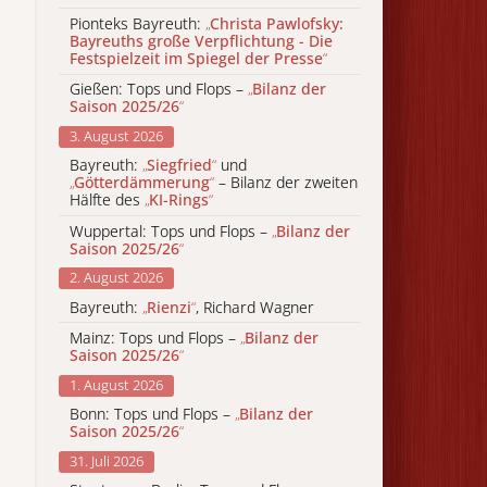
Pionteks Bayreuth:
„
Christa Pawlofsky:
Bayreuths große Verpflichtung - Die
Festspielzeit im Spiegel der Presse
“
Gießen: Tops und Flops –
„
Bilanz der
Saison 2025/26
“
3. August 2026
Bayreuth:
„
Siegfried
“
und
„
Götterdämmerung
“
– Bilanz der zweiten
Hälfte des
„
KI-Rings
“
Wuppertal: Tops und Flops –
„
Bilanz der
Saison 2025/26
“
2. August 2026
Bayreuth:
„
Rienzi
“
, Richard Wagner
Mainz: Tops und Flops –
„
Bilanz der
Saison 2025/26
“
1. August 2026
Bonn: Tops und Flops –
„
Bilanz der
Saison 2025/26
“
31. Juli 2026