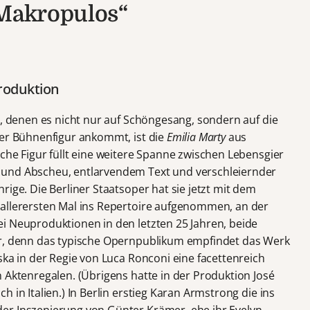
 Makropulos“
roduktion
n, denen es nicht nur auf Schöngesang, sondern auf die
ner Bühnenfigur ankommt, ist die
Emilia Marty
aus
lche Figur füllt eine weitere Spanne zwischen Lebensgier
 und Abscheu, entlarvendem Text und verschleiernder
rige. Die Berliner Staatsoper hat sie jetzt mit dem
llerersten Mal ins Repertoire aufgenommen, an der
i Neuproduktionen in den letzten 25 Jahren, beide
er, denn das typische Opernpublikum empfindet das Werk
ska in der Regie von Luca Ronconi eine facettenreich
 Aktenregalen. (Übrigens hatte in der Produktion José
 in Italien.) In Berlin erstieg Karan Armstrong die ins
er Inszenierung von Günter Krämer, ehe ihr Evelyn