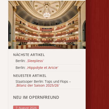
NÄCHSTE ARTIKEL
Berlin:
„
Sleepless
“
Berlin:
„
Hippolyte et Aricie
“
NEUESTER ARTIKEL
Staatsoper Berlin: Tops und Flops –
„
Bilanz der Saison 2025/26
“
NEU IM OPERNFREUND
7. August 2026