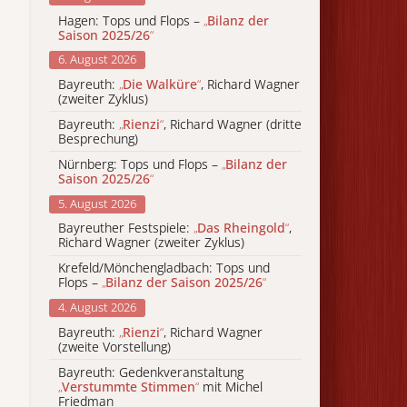
Hagen: Tops und Flops –
„
Bilanz der
Saison 2025/26
“
6. August 2026
Bayreuth:
„
Die Walküre
“
, Richard Wagner
(zweiter Zyklus)
Bayreuth:
„
Rienzi
“
, Richard Wagner (dritte
Besprechung)
Nürnberg: Tops und Flops –
„
Bilanz der
Saison 2025/26
“
5. August 2026
Bayreuther Festspiele:
„
Das Rheingold
“
,
Richard Wagner (zweiter Zyklus)
Krefeld/Mönchengladbach: Tops und
Flops –
„
Bilanz der Saison 2025/26
“
4. August 2026
Bayreuth:
„
Rienzi
“
, Richard Wagner
(zweite Vorstellung)
Bayreuth: Gedenkveranstaltung
„
Verstummte Stimmen
“
mit Michel
Friedman