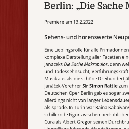
Berlin: „Die Sache
Premiere am 13.2.2022
Sehens- und hörenswerte Neup
Eine Lieblingsrolle für alle Primadonne
komplexe Darstellung aller Facetten ei
Janaceks
Die Sache Makropulos
, denn we
und Todessehnsucht, Verführungskraft
Musik aus als die schöne Dreihundertjäh
Janáček-Verehrer
Sir Simon Rattle
zum a
Deutschen Oper Berlin gab es sogar zwe
allerdings nicht von langer Lebensdau
als spröde. In Turin war Raina Kabaivan
schillernde Figur zwischen bedrohlichen
Cura als Albert Gregor seinen Durchbruch
Unendliche führende Wendeltreppe in d