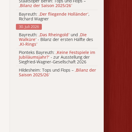
Staatsoper Berlin: Tops und Flops –
„
Bilanz der Saison 2025/26
“
Bayreuth:
„
Der fliegende Holländer
“
,
Richard Wagner
30. Juli 2026
Bayreuth:
„
Das Rheingold
“
und
„
Die
Walküre
“
- Bilanz der ersten Hälfte des
„
KI-Rings
“
Pionteks Bayreuth:
„
Keine Festspiele im
Jubiläumsjahr?
“
- zur Ausstellung der
Siegfried-Wagner-Gesellschaft 2026
Hildesheim: Tops und Flops –
„
Bilanz der
Saison 2025/26
“