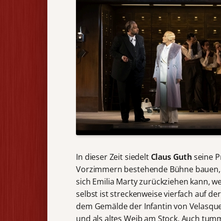
In dieser Zeit siedelt
Claus Guth
seine P
Vorzimmern bestehende Bühne bauen, 
sich Emilia Marty zurückziehen kann, wen
selbst ist streckenweise vierfach auf d
dem Gemälde der Infantin von Velasquez
und als altes Weib am Stock. Auch tumm