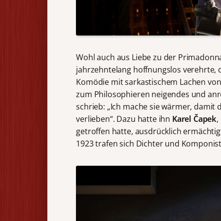
Wohl auch aus Liebe zu der Primadonna,
jahrzehntelang hoffnungslos verehrte, d
Komödie mit sarkastischem Lachen von d
zum Philosophieren neigendes und anre
schrieb: „Ich mache sie wärmer, damit d
verlieben“. Dazu hatte ihn
Karel
Č
apek
,
getroffen hatte, ausdrücklich ermächti
1923 trafen sich Dichter und Komponist