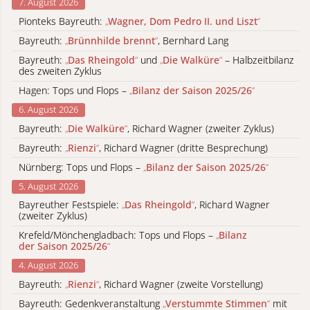
7. August 2026
Pionteks Bayreuth:
„
Wagner, Dom Pedro II. und Liszt
“
Bayreuth:
„
Brünnhilde brennt
“
, Bernhard Lang
Bayreuth:
„
Das Rheingold
“
und
„
Die Walküre
“
– Halbzeitbilanz
des zweiten Zyklus
Hagen: Tops und Flops –
„
Bilanz der Saison 2025/26
“
6. August 2026
Bayreuth:
„
Die Walküre
“
, Richard Wagner (zweiter Zyklus)
Bayreuth:
„
Rienzi
“
, Richard Wagner (dritte Besprechung)
Nürnberg: Tops und Flops –
„
Bilanz der Saison 2025/26
“
5. August 2026
Bayreuther Festspiele:
„
Das Rheingold
“
, Richard Wagner
(zweiter Zyklus)
Krefeld/Mönchengladbach: Tops und Flops –
„
Bilanz
der Saison 2025/26
“
4. August 2026
Bayreuth:
„
Rienzi
“
, Richard Wagner (zweite Vorstellung)
Bayreuth: Gedenkveranstaltung
„
Verstummte Stimmen
“
mit