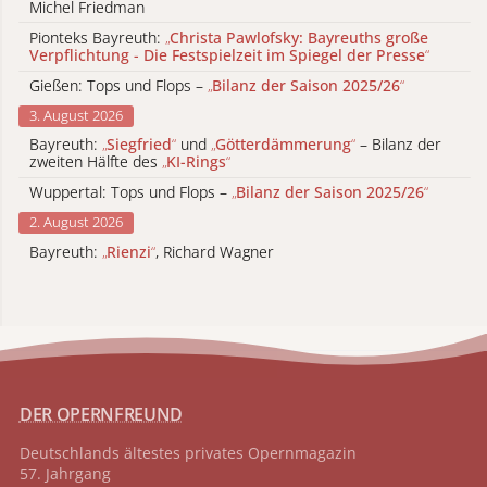
Michel Friedman
Pionteks Bayreuth:
„
Christa Pawlofsky: Bayreuths große
Verpflichtung - Die Festspielzeit im Spiegel der Presse
“
Gießen: Tops und Flops –
„
Bilanz der Saison 2025/26
“
3. August 2026
Bayreuth:
„
Siegfried
“
und
„
Götterdämmerung
“
– Bilanz der
zweiten Hälfte des
„
KI-Rings
“
Wuppertal: Tops und Flops –
„
Bilanz der Saison 2025/26
“
2. August 2026
Bayreuth:
„
Rienzi
“
, Richard Wagner
DER OPERNFREUND
Deutschlands ältestes privates
Opernmagazin
57. Jahrgang