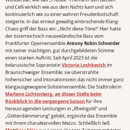
und Celli wirklich wie aus dem Nichts kam und sich
kontinuierlich wie zu einer wahren Freudenbotschaft
steigerte. In das erneut gewaltig einbrechende Klang-
Chaos griff der Bass ein: „Nicht diese Töne!“ Hier hatte
der österreichisch-neuseeländische Bass vom
Frankfurter Opernensemble
Antony Robin Schneider
mit seiner mächtigen, gut durchgebildeten Stimme
einen starken Auftritt. Seit April 2023 ist die
belarussische Sopranistin
Victoria Leshkevich
im
Braunschweiger Ensemble; sie überstrahlte
höhensicher und intonationsrein das nicht immer ganz
klangausgewogene Solistenensemble. Die Südtirolerin
Marlene Lichtenberg, an dieser Stelle beim
Rückblick in die vergangene Saison
für ihre
herausragenden Leistungen in „Rheingold“ und
„Götterdämmerung“ gelobt, ergänzte das Ensemble
mit ihrem charaktervollen Mezzo. Schließlich ließ