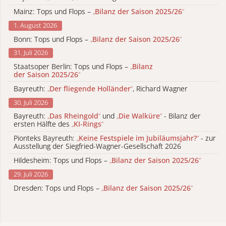
Mainz: Tops und Flops –
„
Bilanz der Saison 2025/26
“
1. August 2026
Bonn: Tops und Flops –
„
Bilanz der Saison 2025/26
“
31. Juli 2026
Staatsoper Berlin: Tops und Flops –
„
Bilanz
der Saison 2025/26
“
Bayreuth:
„
Der fliegende Holländer
“
, Richard Wagner
30. Juli 2026
Bayreuth:
„
Das Rheingold
“
und
„
Die Walküre
“
- Bilanz der
ersten Hälfte des
„
KI-Rings
“
Pionteks Bayreuth:
„
Keine Festspiele im Jubiläumsjahr?
“
- zur
Ausstellung der Siegfried-Wagner-Gesellschaft 2026
Hildesheim: Tops und Flops –
„
Bilanz der Saison 2025/26
“
29. Juli 2026
Dresden: Tops und Flops –
„
Bilanz der Saison 2025/26
“