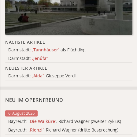
NÄCHSTE ARTIKEL
Darmstadt:
„
Tannhäuser
“
als Flüchtling
Darmstadt:
„
Jenůfa
“
NEUESTER ARTIKEL
Darmstadt:
„
Aida
“
, Giuseppe Verdi
NEU IM OPERNFREUND
6. August 2026
Bayreuth:
„
Die Walküre
“
, Richard Wagner (zweiter Zyklus)
Bayreuth:
„
Rienzi
“
, Richard Wagner (dritte Besprechung)