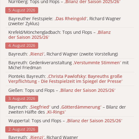
Nürnberg: Tops und Flops –
„
Bilanz der Saison 2025/26
“
5. August 2026
Bayreuther Festspiele:
„
Das Rheingold
“
, Richard Wagner
(zweiter Zyklus)
Krefeld/Mönchengladbach: Tops und Flops –
„
Bilanz
der Saison 2025/26
“
4. August 2026
Bayreuth:
„
Rienzi
“
, Richard Wagner (zweite Vorstellung)
Bayreuth: Gedenkveranstaltung
„
Verstummte Stimmen
“
mit
Michel Friedman
Pionteks Bayreuth:
„
Christa Pawlofsky: Bayreuths große
Verpflichtung - Die Festspielzeit im Spiegel der Presse
“
Gießen: Tops und Flops –
„
Bilanz der Saison 2025/26
“
3. August 2026
Bayreuth:
„
Siegfried
“
und
„
Götterdämmerung
“
– Bilanz der
zweiten Hälfte des
„
KI-Rings
“
Wuppertal: Tops und Flops –
„
Bilanz der Saison 2025/26
“
2. August 2026
Bayreuth:
„
Rienzi
“
, Richard Wagner