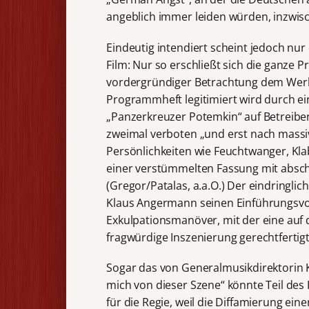
angeblich immer leiden würden, inzwis
Eindeutig intendiert scheint jedoch nu
Film: Nur so erschließt sich die ganze 
vordergründiger Betrachtung dem Werk
Programmheft legitimiert wird durch ei
„Panzerkreuzer Potemkin“ auf Betreibe
zweimal verboten „und erst nach massiv
Persönlichkeiten wie Feuchtwanger, Klab
einer verstümmelten Fassung mit absch
(Gregor/Patalas, a.a.O.) Der eindringli
Klaus Angermann seinen Einführungsvortr
Exkulpationsmanöver, mit der eine auf 
fragwürdige Inszenierung gerechtfertigt
Sogar das von Generalmusikdirektorin 
mich von dieser Szene“ könnte Teil des
für die Regie, weil die Diffamierung e