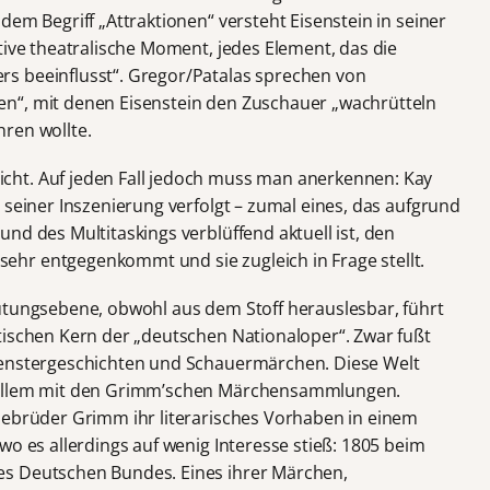
dem Begriff „Attraktionen“ versteht Eisenstein in seiner
tive theatralische Moment, jedes Element, das die
s beeinflusst“. Gregor/Patalas sprechen von
n“, mit denen Eisenstein den Zuschauer „wachrütteln
ren wollte.
ht. Auf jeden Fall jedoch muss man anerkennen: Kay
 seiner Inszenierung verfolgt – zumal eines, das aufgrund
nd des Multitaskings verblüffend aktuell ist, den
hr entgegenkommt und sie zugleich in Frage stellt.
utungsebene, obwohl aus dem Stoff herauslesbar, führt
tischen Kern der „deutschen Nationaloper“. Zwar fußt
penstergeschichten und Schauermärchen. Diese Welt
 allem mit den Grimm’schen Märchensammlungen.
Gebrüder Grimm ihr literarisches Vorhaben in einem
wo es allerdings auf wenig Interesse stieß: 1805 beim
es Deutschen Bundes. Eines ihrer Märchen,