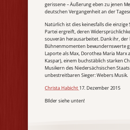
gerissene – Äußerung eben zu jenen Met
deutschen Vergangenheit an der Tage
Natürlich ist dies keinesfalls die einzi
Partei ergreift, deren Widersprüchlichk
souverän herausarbeitet. Dank ihr, der
Bühnenmomenten bewundernswerte gesan
Laporte als Max, Dorothea Maria Marx a
Kaspar), einem buchstäblich starken 
Musikern des Niedersächsischen Staatso
unbestreitbaren Sieger: Webers Musik.
Christa Habicht
17. Dezember 2015
BIlder siehe unten!