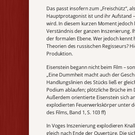
Das passt insofern zum „Freischütz“, al
Hauptprotagonist ist und ihr Aufstand –
wird. In diesem kurzen Moment jedoch 
Verständnis der ganzen Inszenierung. Ihr
der formalen Ebene. Wer jedoch kennt 
Theorien des russischen Regisseurs? Hi
Produktion.
Eisenstein begann nicht beim Film – so
„Eine Dummheit macht auch der Gescheite
Handlungslinien des Stücks ließ er glei
Podium ablaufen; plötzliche Brüche im 
Außerdem orientierte Eisenstein sich am
explodierten Feuerwerkskörper unter de
des Films, Band 1, S. 103 ff)
In Voges Inszenierung explodieren Kna
gleich nach Ende der Ouvertüre. Die si