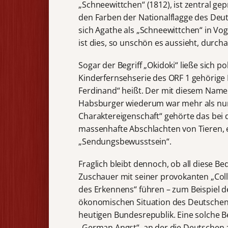
„Schneewittchen“ (1812), ist zentral ge
den Farben der Nationalflagge des Deu
sich Agathe als „Schneewittchen“ in Vo
ist dies, so unschön es aussieht, durcha
Sogar der Begriff „Okidoki“ ließe sich p
Kinderfernsehserie des ORF 1 gehörige M
Ferdinand“ heißt. Der mit diesem Name
Habsburger wiederum war mehr als nur e
Charaktereigenschaft“ gehörte das bei 
massenhafte Abschlachten von Tieren, eb
„Sendungsbewusstsein“.
Fraglich bleibt dennoch, ob all diese 
Zuschauer mit seiner provokanten „Coll
des Erkennens“ führen – zum Beispiel d
ökonomischen Situation des Deutschen 
heutigen Bundesrepublik. Eine solche B
„German Angst“, an der die Deutschen 