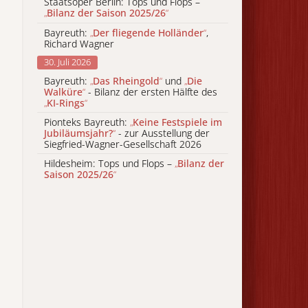
Staatsoper Berlin: Tops und Flops –
„
Bilanz der Saison 2025/26
“
Bayreuth:
„
Der fliegende Holländer
“
,
Richard Wagner
30. Juli 2026
Bayreuth:
„
Das Rheingold
“
und
„
Die
Walküre
“
- Bilanz der ersten Hälfte des
„
KI-Rings
“
Pionteks Bayreuth:
„
Keine Festspiele im
Jubiläumsjahr?
“
- zur Ausstellung der
Siegfried-Wagner-Gesellschaft 2026
Hildesheim: Tops und Flops –
„
Bilanz der
Saison 2025/26
“