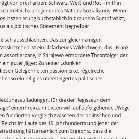
prägt von drei Farben: Schwarz, Weiß und Rot – mithin
tschen Reichs und jener des Nationalsozialismus. Wenn
ges Inszenierung buchstäblich in braunem Sumpf wälzt,
us als politisches Statement begreifbar.
olitisch ausschlachten. Das zur gleichnamigen
askottchen ist ein lilafarbenes Wildschwein, das „Franz
n assoziierbare, in Sarajewo ermordete Thronfolger der
in guter Jäger: Zu seiner „dunklen
diesen Gelegenheiten passionierte, regelrecht
enso ein religiös übersteigertes politisches
Bedeutungsaufladungen, für die der Regisseur dem
age“ einen Freiraum bieten will, auf tiefergehende „Wege
en fundierten Vergleich zwischen der politischen und
Reichs im Laufe des 19. Jahrhunderts und jener der
etrachtung hätte nämlich zum Ergebnis, dass die
auch nach Gründung des lang ersehnten Nationalstaats