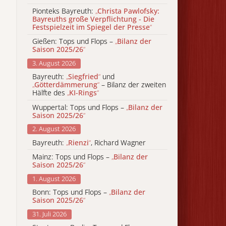
Pionteks Bayreuth:
„
Christa Pawlofsky:
Bayreuths große Verpflichtung - Die
Festspielzeit im Spiegel der Presse
“
Gießen: Tops und Flops –
„
Bilanz der
Saison 2025/26
“
3. August 2026
Bayreuth:
„
Siegfried
“
und
„
Götterdämmerung
“
– Bilanz der zweiten
Hälfte des
„
KI-Rings
“
Wuppertal: Tops und Flops –
„
Bilanz der
Saison 2025/26
“
2. August 2026
Bayreuth:
„
Rienzi
“
, Richard Wagner
Mainz: Tops und Flops –
„
Bilanz der
Saison 2025/26
“
1. August 2026
Bonn: Tops und Flops –
„
Bilanz der
Saison 2025/26
“
31. Juli 2026