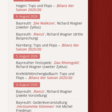
Hagen: Tops und Flops –
„
Bilanz der
Saison 2025/26
“
6. August 2026
Bayreuth:
„
Die Walküre
“
, Richard Wagner
(zweiter Zyklus)
Bayreuth:
„
Rienzi
“
, Richard Wagner (dritte
Besprechung)
Nürnberg: Tops und Flops –
„
Bilanz der
Saison 2025/26
“
5. August 2026
Bayreuther Festspiele:
„
Das Rheingold
“
,
Richard Wagner (zweiter Zyklus)
Krefeld/Mönchengladbach: Tops und
Flops –
„
Bilanz der Saison 2025/26
“
4. August 2026
Bayreuth:
„
Rienzi
“
, Richard Wagner
(zweite Vorstellung)
Bayreuth: Gedenkveranstaltung
„
Verstummte Stimmen
“
mit Michel
Friedman