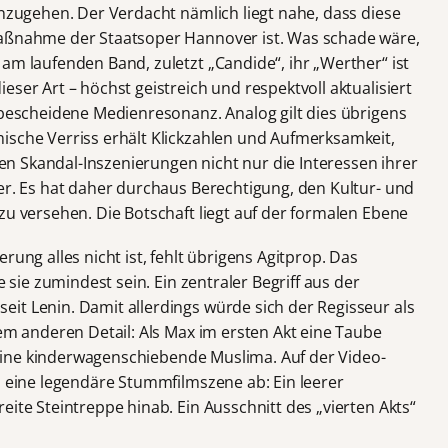
inzugehen. Der Verdacht nämlich liegt nahe, dass diese
maßnahme der Staatsoper Hannover ist. Was schade wäre,
am laufenden Band, zuletzt „Candide“, ihr „Werther“ ist
eser Art – höchst geistreich und respektvoll aktualisiert
 bescheidene Medienresonanz. Analog gilt dies übrigens
ische Verriss erhält Klickzahlen und Aufmerksamkeit,
enen Skandal-Inszenierungen nicht nur die Interessen ihrer
er. Es hat daher durchaus Berechtigung, den Kultur- und
zu versehen. Die Botschaft liegt auf der formalen Ebene
rung alles nicht ist, fehlt übrigens Agitprop. Das
e sie zumindest sein. Ein zentraler Begriff aus der
it Lenin. Damit allerdings würde sich der Regisseur als
nem anderen Detail: Als Max im ersten Akt eine Taube
ng eine kinderwagenschiebende Muslima. Auf der Video-
u eine legendäre Stummfilmszene ab: Ein leerer
eite Steintreppe hinab. Ein Ausschnitt des „vierten Akts“