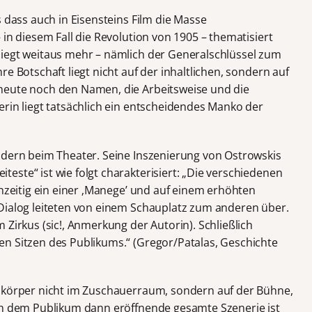
s dass auch in Eisensteins Film die Masse
 in diesem Fall die Revolution von 1905 – thematisiert
liegt weitaus mehr – nämlich der Generalschlüssel zum
e Botschaft liegt nicht auf der inhaltlichen, sondern auf
heute noch den Namen, die Arbeitsweise und die
erin liegt tatsächlich ein entscheidendes Manko der
ndern beim Theater. Seine Inszenierung von Ostrowskis
ste“ ist wie folgt charakterisiert: „Die verschiedenen
chzeitig ein einer ‚Manege’ und auf einem erhöhten
Dialog leiteten von einem Schauplatz zum anderen über.
 Zirkus (sic!, Anmerkung der Autorin). Schließlich
n Sitzen des Publikums.“ (Gregor/Patalas, Geschichte
llkörper nicht im Zuschauerraum, sondern auf der Bühne,
ch dem Publikum dann eröffnende gesamte Szenerie ist