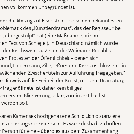
chen vollkommen unbegründet ist.
r der Rückbezug auf Eisenstein und seinen bekanntesten
Problematik des „Künstlerdramas“, das der Regisseur bei
 „übergestülpt“ hat (eine Maßnahme, die im
nen Text von Schlegel). In Deutschland nämlich wurde
n der Reichswehr zu Zeiten der Weimarer Republik
en Protesten der Öffentlichkeit – denen sich
und, Liebermann, Zille, Jeßner und Kerr anschlossen – in
wächenden Zwischentiteln zur Aufführung freigegeben.“
che Hinweis auf die Freiheit der Kunst, mit dem Dramaturg
ag eröffnete, ist daher kein billiges
den ersten Blick verunglückte, zumindest höchst
 werden soll.
Karen Kamensek hochgehaltene Schild „Ich distanziere
 Inszenierungskonzepts sein. Es wäre deshalb zu hoffen
iner Person für eine – überdies aus dem Zusammenhang