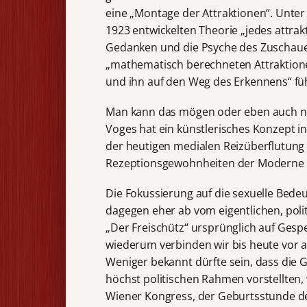
eine „Montage der Attraktionen“. Unter 
1923 entwickelten Theorie „jedes attrak
Gedanken und die Psyche des Zuschauer
„mathematisch berechneten Attraktione
und ihn auf den Weg des Erkennens“ füh
Man kann das mögen oder eben auch nic
Voges hat ein künstlerisches Konzept in
der heutigen medialen Reizüberflutung u
Rezeptionsgewohnheiten der Moderne se
Die Fokussierung auf die sexuelle Bede
dagegen eher ab vom eigentlichen, poli
„Der Freischütz“ ursprünglich auf Ges
wiederum verbinden wir bis heute vor
Weniger bekannt dürfte sein, dass die 
höchst politischen Rahmen vorstellten, 
Wiener Kongress, der Geburtsstunde d