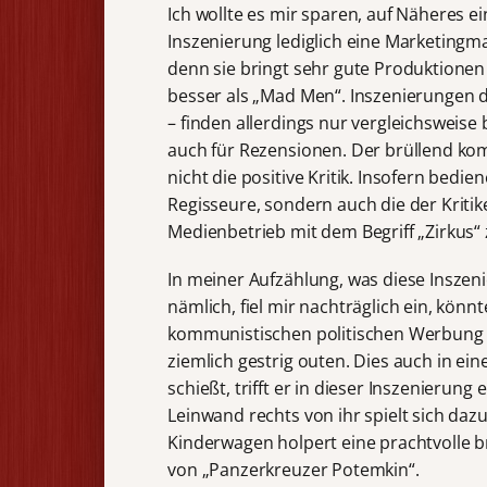
Ich wollte es mir sparen, auf Näheres e
Inszenierung lediglich eine Marketing
denn sie bringt sehr gute Produktionen 
besser als „Mad Men“. Inszenierungen di
– finden allerdings nur vergleichsweise
auch für Rezensionen. Der brüllend kom
nicht die positive Kritik. Insofern bedi
Regisseure, sondern auch die der Kritik
Medienbetrieb mit dem Begriff „Zirkus“ 
In meiner Aufzählung, was diese Inszenie
nämlich, fiel mir nachträglich ein, könnt
kommunistischen politischen Werbung se
ziemlich gestrig outen. Dies auch in ei
schießt, trifft er in dieser Inszenieru
Leinwand rechts von ihr spielt sich daz
Kinderwagen holpert eine prachtvolle br
von „Panzerkreuzer Potemkin“.