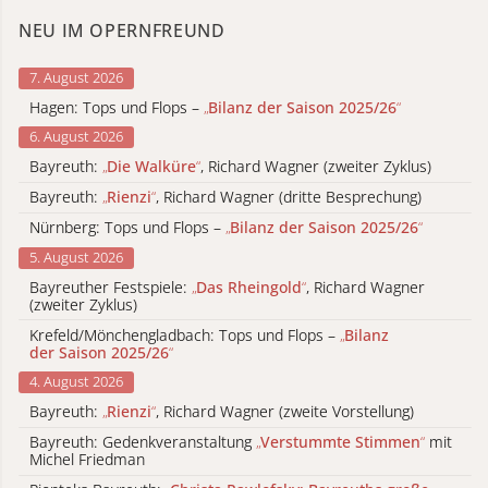
NEU IM OPERNFREUND
7. August 2026
Hagen: Tops und Flops –
„
Bilanz der Saison 2025/26
“
6. August 2026
Bayreuth:
„
Die Walküre
“
, Richard Wagner (zweiter Zyklus)
Bayreuth:
„
Rienzi
“
, Richard Wagner (dritte Besprechung)
Nürnberg: Tops und Flops –
„
Bilanz der Saison 2025/26
“
5. August 2026
Bayreuther Festspiele:
„
Das Rheingold
“
, Richard Wagner
(zweiter Zyklus)
Krefeld/Mönchengladbach: Tops und Flops –
„
Bilanz
der Saison 2025/26
“
4. August 2026
Bayreuth:
„
Rienzi
“
, Richard Wagner (zweite Vorstellung)
Bayreuth: Gedenkveranstaltung
„
Verstummte Stimmen
“
mit
Michel Friedman