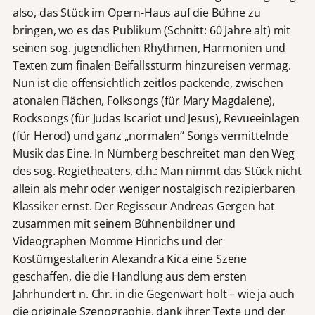
also, das Stück im Opern-Haus auf die Bühne zu
bringen, wo es das Publikum (Schnitt: 60 Jahre alt) mit
seinen sog. jugendlichen Rhythmen, Harmonien und
Texten zum finalen Beifallssturm hinzureisen vermag.
Nun ist die offensichtlich zeitlos packende, zwischen
atonalen Flächen, Folksongs (für Mary Magdalene),
Rocksongs (für Judas Iscariot und Jesus), Revueeinlagen
(für Herod) und ganz „normalen“ Songs vermittelnde
Musik das Eine. In Nürnberg beschreitet man den Weg
des sog. Regietheaters, d.h.: Man nimmt das Stück nicht
allein als mehr oder weniger nostalgisch rezipierbaren
Klassiker ernst. Der Regisseur Andreas Gergen hat
zusammen mit seinem Bühnenbildner und
Videographen Momme Hinrichs und der
Kostümgestalterin Alexandra Kica eine Szene
geschaffen, die die Handlung aus dem ersten
Jahrhundert n. Chr. in die Gegenwart holt – wie ja auch
die originale Szenographie, dank ihrer Texte und der