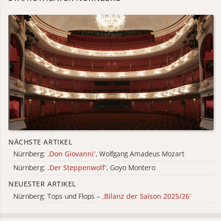
NÄCHSTE ARTIKEL
Nürnberg:
„
Don Giovanni
“
, Wolfgang Amadeus Mozart
Nürnberg:
„
Der Steppenwolf
“
, Goyo Montero
NEUESTER ARTIKEL
Nürnberg: Tops und Flops –
„
Bilanz der Saison 2025/26
“