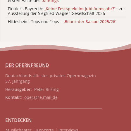
ersten Hälfte des
„
KI-Rings
“
Pionteks Bayreuth:
„
Keine Festspiele im Jubiläumsjahr?
“
- zur
Ausstellung der Siegfried-Wagner-Gesellschaft 2026
Hildesheim: Tops und Flops –
„
Bilanz der Saison 2025/26
“
DER OPERNFREUND
Deutschlands ältestes privates
Opernmagazin
57. Jahrgang
Herausgeber
: Peter Bilsing
Kontakt
:
opera@e.mail.de
ENTDECKEN
Musiktheater
Konzerte
Interviews