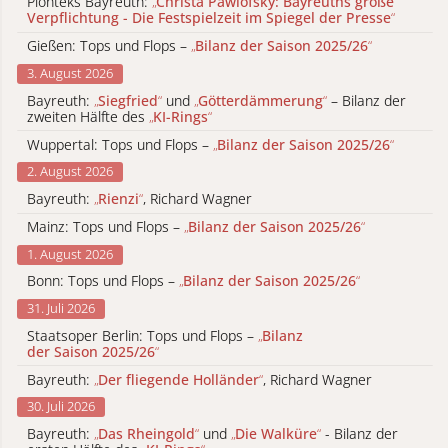
Pionteks Bayreuth:
„
Christa Pawlofsky: Bayreuths große
Verpflichtung - Die Festspielzeit im Spiegel der Presse
“
Gießen: Tops und Flops –
„
Bilanz der Saison 2025/26
“
3. August 2026
Bayreuth:
„
Siegfried
“
und
„
Götterdämmerung
“
– Bilanz der
zweiten Hälfte des
„
KI-Rings
“
Wuppertal: Tops und Flops –
„
Bilanz der Saison 2025/26
“
2. August 2026
Bayreuth:
„
Rienzi
“
, Richard Wagner
Mainz: Tops und Flops –
„
Bilanz der Saison 2025/26
“
1. August 2026
Bonn: Tops und Flops –
„
Bilanz der Saison 2025/26
“
31. Juli 2026
Staatsoper Berlin: Tops und Flops –
„
Bilanz
der Saison 2025/26
“
Bayreuth:
„
Der fliegende Holländer
“
, Richard Wagner
30. Juli 2026
Bayreuth:
„
Das Rheingold
“
und
„
Die Walküre
“
- Bilanz der