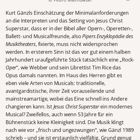
Kurt Gänzls Einschätzung der Minimalanforderungen
an die Interpreten und das Setting von Jesus Christ
Superstar, dass er in der Bibel aller Opern-, Operetten-,
Ballett- und Musicalfreunde, also
Pipers Enzyklopädie des
Musiktheaters
, fixierte, muss nicht widersprochen
werden. In ersterem Sinn ist das vor gut einem halben
Jahrhundert uraufgeführte Stück tatsächlich eine „Rock-
Oper
“, wie Webber und sein Librettist Tim Rice das
Opus damals nannten. Im Haus des Herren gibt es
eben viele Arten von Musicals: traditionelle,
avantgardistische, ihrer Zeit vorauseilende und
mainstreamartige, wobei das Eine schnell ins Andere
changieren kann. Ist
Jesus Christ Superstar
ein modernes
Musical? Zweifellos, auch wenn 53 Jahre für ein
Bühnenstück keine Kleinigkeit sind. Die Musik klingt
nach wie vor „frisch und ungezwungen“, wie Gänzl 1989
schrieb – und sie ist erstaunlich vielfältig. Grund genug