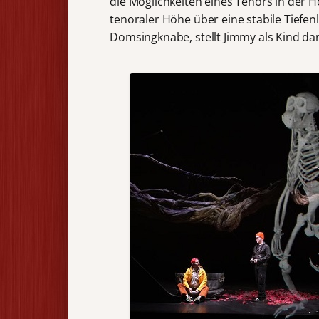
die Möglichkeiten eines Tenors in der H
tenoraler Höhe über eine stabile Tiefen
Domsingknabe, stellt Jimmy als Kind dar