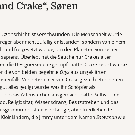
nd Crake“, Søren
e Ozonschicht ist verschwunden. Die Menschheit wurde
rreger aber nicht zufällig entstanden, sondern von einem
lt und freigesetzt wurde, um den Planeten von seiner
apiens. Überlebt hat die Seuche nur Crakes alter
egen die Designerseuche geimpft hatte. Crake selbst wurde
r die von beiden begehrte
Oryx
aus ungeklärten
ebenfalls Vertreter einer von Crake gezüchteten neuen
ut alles getilgt wurde, was ihr Schöpfer als
e und das Artensterben ausgemacht hatte: Selbst- und
od, Religiosität, Wissensdrang, Besitzstreben und das
usgekommen ist eine einfältige, aber friedliebende
n Kleinkindern, die Jimmy unter dem Namen
Snowman
wie