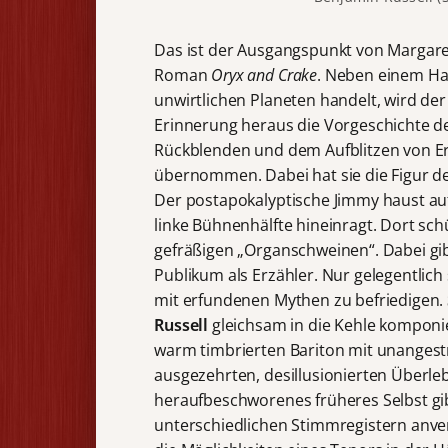
Das ist der Ausgangspunkt von Margar
Roman
Oryx and Crake
. Neben einem Ha
unwirtlichen Planeten handelt, wird d
Erinnerung heraus die Vorgeschichte de
Rückblenden und dem Aufblitzen von Er
übernommen. Dabei hat sie die Figur des
Der postapokalyptische Jimmy haust auf
linke Bühnenhälfte hineinragt. Dort s
gefräßigen „Organschweinen“. Dabei gib
Publikum als Erzähler. Nur gelegentlich
mit erfundenen Mythen zu befriedigen.
Russell
gleichsam in die Kehle komponier
warm timbrierten Bariton mit unangestr
ausgezehrten, desillusionierten Überl
heraufbeschworenes früheres Selbst gi
unterschiedlichen Stimmregistern anver