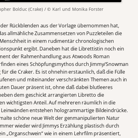
opher Bolduc (Crake) / © Karl und Monika Forster
e der Rückblenden aus der Vorlage übernommen hat,
r das allmähliche Zusammensetzen von Puzzleteilen die
 Menschheit in einem rudimentär chronologischen
onspunkt ergibt. Daneben hat die Librettistin noch ein
lement der Rahmenhandlung aus Atwoods Roman
 Erfinden eines Schöpfungsmythos durch Jimmy/Snowman
ür die Craker. Es ist ohnehin erstaunlich, daß die Fülle
ufenen und miteinander verschränkten Themen auch in
ten Dauer präsent ist, ohne daß dabei blutleeres
eben dem geschickt arrangierten Libretto die
n wichtigsten Anteil. Auf mehreren räumlich in die
n Leinwänden entstehen hologrammartige Bildeindrücke.
gemalte schöne neue Welt der genmanipulierten Natur
Immer wieder wird Jimmys Erzählung plastisch durch
 ein „Organschwein“ wie in einem Lehrfilm präsentiert,