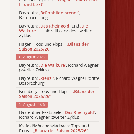
II. und Liszt
“
Bayreuth:
„
Brünnhilde brennt
“
,
Bernhard Lang
Bayreuth:
„
Das Rheingold
“
und
„
Die
Walküre
“
– Halbzeitbilanz des zweiten
Zyklus
Hagen: Tops und Flops –
„
Bilanz der
Saison 2025/26
“
6. August 2026
Bayreuth:
„
Die Walküre
“
, Richard Wagner
(zweiter Zyklus)
Bayreuth:
„
Rienzi
“
, Richard Wagner (dritte
Besprechung)
Nürnberg: Tops und Flops –
„
Bilanz der
Saison 2025/26
“
5. August 2026
Bayreuther Festspiele:
„
Das Rheingold
“
,
Richard Wagner (zweiter Zyklus)
Krefeld/Mönchengladbach: Tops und
Flops –
„
Bilanz der Saison 2025/26
“