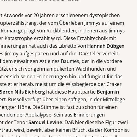
et Atwoods vor 20 Jahren erschienenem dystopischen
upterzählstrang, der vom Überleben Jimmys auf einem
er Roman geprägt von Rückblenden, in denen aus Jimmys
r Katastrophe erzählt wird. Diese Erzähltechnik mit
innerungen hat auch das Libretto von
Hannah Dübgen
 Jimmy aufgespalten und auf drei Darsteller verteilt.
 dem gewaltigen Ast eines Baumes, der in die vordere
chützt er sich vor genmanipulierten Wachhunden und
t er sich seinen Erinnerungen hin und fungiert für das
 steigt er herab, meist um die Wissbegierde der Craker
Søren Nils Eichberg
hat diese Hauptpartie
Benjamin
t. Russell verfügt über einen saftigen, in der Mittellage
engter Höhe. Die Stimme ist fast zu schön für einen
ebenden der Apokalypse. Sein aus Erinnerungen
bt der Tenor
Samuel Levine
. Daß hier dieselbe Figur zwei
traut wird, bewirkt aber keinen Bruch, da der Komponist