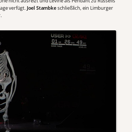
öhe nicht ausreizt und Levine als Pendant zu Russells
lage verfügt.
Joel Stambke
schließlich, ein Limburger
.