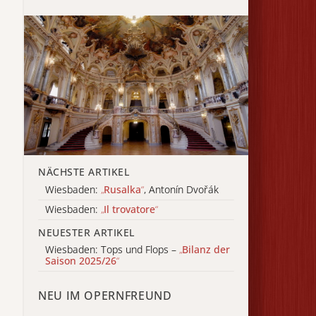
NÄCHSTE ARTIKEL
Wiesbaden:
„
Rusalka
“
, Antonín Dvořák
Wiesbaden:
„
Il trovatore
“
NEUESTER ARTIKEL
Wiesbaden: Tops und Flops –
„
Bilanz der
Saison 2025/26
“
NEU IM OPERNFREUND