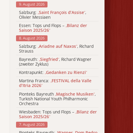
9. August 2026
Salzburg:
„
Saint François d’Assise
“
,
Olivier Messiaen
Essen: Tops und Flops –
„
Bilanz der
Saison 2025/26
“
8. August 2026
Salzburg:
„
Ariadne auf Naxos
“
, Richard
Strauss
Bayreuth:
„
Siegfried
“
, Richard Wagner
(zweiter Zyklus)
Kontrapunkt:
„
Gedanken zu Rienzi
“
Martina Franca:
„
FESTIVAL della Valle
d’Itria 2026
“
Pionteks Bayreuth
„
Magische Musiken
“
,
Turkish National Youth Philharmonic
Orchestra
Wiesbaden: Tops und Flops –
„
Bilanz der
Saison 2025/26
“
7. August 2026
Pionteks Bayreuth:
„
Wagner, Dom Pedro