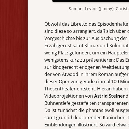
Samuel Levine (Jimmy), Christ
Obwohl das Libretto das Episodenhaft
sind diese so arrangiert, daß sich übe
Vorgeschichte bis zur Auslöschung der
Erzählgerüst samt Klimax und Kulminati
wenig Platz gefunden, um ein Haupte
wenigstens kurz zu präsentieren: Das
zur kindgerecht erlogenen Weltdeutung f
der von Atwood in ihrem Roman aufger
dieser Oper von gerade einmal 100 Minu
Thesentheater entsteht. Hieran haben n
Videoprojektionen von
Astrid Steiner
de
Bühnentiefe gestaffelten transparente
Da ist zunächst die phantasievoll aus
samt grünlich leuchtenden Kaninchen. 
Einblendungen illustriert. So wird etwa