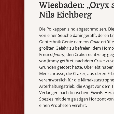
Wiesbaden: „Oryx a
Nils Eichberg
Die Polkappen sind abgeschmolzen. Di
von einer Seuche dahingerafft, deren E
Gentechnik-Genie namens
Crake
ertüfte
größten Gefahr zu befreien, dem Homo s
Freund
Jimmy
, den Crake rechtzeitig g
von Jimmy getötet, nachdem Crake zuvo
Gründen getötet hatte. Überlebt haben 
Menschrasse, die Craker, aus deren Erbg
verantwortlich für die Klimakatastroph
Arterhaltungstrieb, die Angst vor dem T
Verlangen nach tierischem Eiweiß. Hera
Spezies mit dem geistigen Horizont vo
einen Propheten verehrt.