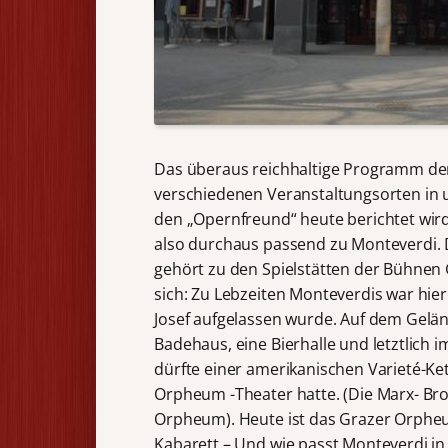
Das überaus reichhaltige Programm der 
verschiedenen Veranstaltungsorten in 
den „Opernfreund“ heute berichtet wir
also durchaus passend zu Monteverdi.
gehört zu den Spielstätten der Bühnen
sich: Zu Lebzeiten Monteverdis war hier
Josef aufgelassen wurde. Auf dem Gelä
Badehaus, eine Bierhalle und letztlich 
dürfte einer amerikanischen Varieté-Ket
Orpheum -Theater hatte. (Die Marx- Br
Orpheum). Heute ist das Grazer Orpheum 
Kabarett – Und wie passt Monteverdi in