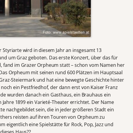
Styriarte wird in diesem Jahr an insgesamt 13
und um Graz geboten. Das erste Konzert, über das für
d, fand im Grazer Orpheum statt – schon vom Namen her
 Das Orpheum mit seinen rund 600 Plätzen im Hauptsaal
 Graz-Steiermark und hat eine bewegte Geschichte hinter
 noch ein Pestfriedhof, der dann erst von Kaiser Franz
nde wurden danach ein Gasthaus, ein Brauhaus ein
im Jahre 1899 ein Varieté-Theater errichtet. Der Name
te nachgebildet sein, die in jeder größeren Stadt ein
others reisten auf ihren Touren von Orpheum zu
eigentlich eine Spielstätte für Rock, Pop, Jazz und
 dieses Haus??