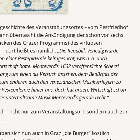
geschichte des Veranstaltungsortes – vom Pestfriedhof
 dann überrascht die Ankündigung der schon vor sechs
tücken des Grazer Programms) des virtuosen
“
– dort heißt es nämlich:
„Die Republik Venedig wurde
 einer Pestepidemie heimgesucht, was u. a. auch
rtschaft hatte. Monteverdis 1632 veröffentlichte Scherzi
ang zum einen als Versuch ansehen, dem Bedürfnis der
um anderen auch den venezianischen Musikverlegern zu
e Pestepidemie hinter uns, doch hat unsere Wirtschaft schon
ter unterhaltsame Musik Monteverdis gerade recht.“
d – nicht nur zum Veranstaltungsort, sondern auch zur
e……
aben sich nun auch in Graz „die Bürger“ köstlich