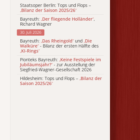
Staatsoper Berlin: Tops und Flops –
„
Bilanz der Saison 2025/26
“
Bayreuth:
„
Der fliegende Holländer
“
,
Richard Wagner
30. Juli 2026
Bayreuth:
„
Das Rheingold
“
und
„
Die
Walküre
“
- Bilanz der ersten Hälfte des
„
KI-Rings
“
Pionteks Bayreuth:
„
Keine Festspiele im
Jubiläumsjahr?
“
- zur Ausstellung der
Siegfried-Wagner-Gesellschaft 2026
Hildesheim: Tops und Flops –
„
Bilanz der
Saison 2025/26
“