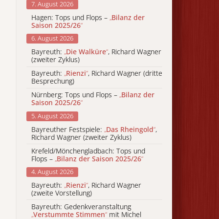
7. August 2026
Hagen: Tops und Flops –
„
Bilanz der
Saison 2025/26
“
6. August 2026
Bayreuth:
„
Die Walküre
“
, Richard Wagner
(zweiter Zyklus)
Bayreuth:
„
Rienzi
“
, Richard Wagner (dritte
Besprechung)
Nürnberg: Tops und Flops –
„
Bilanz der
Saison 2025/26
“
5. August 2026
Bayreuther Festspiele:
„
Das Rheingold
“
,
Richard Wagner (zweiter Zyklus)
Krefeld/Mönchengladbach: Tops und
Flops –
„
Bilanz der Saison 2025/26
“
4. August 2026
Bayreuth:
„
Rienzi
“
, Richard Wagner
(zweite Vorstellung)
Bayreuth: Gedenkveranstaltung
„
Verstummte Stimmen
“
mit Michel