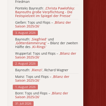
Friedman
Pionteks Bayreuth:
„
Christa Pawlofsky:
Bayreuths große Verpflichtung - Die
Festspielzeit im Spiegel der Presse
“
Gießen: Tops und Flops –
„
Bilanz der
Saison 2025/26
“
3. August 2026
Bayreuth:
„
Siegfried
“
und
„
Götterdämmerung
“
– Bilanz der zweiten
Hälfte des
„
KI-Rings
“
Wuppertal: Tops und Flops –
„
Bilanz der
Saison 2025/26
“
2. August 2026
Bayreuth:
„
Rienzi
“
, Richard Wagner
Mainz: Tops und Flops –
„
Bilanz der
Saison 2025/26
“
1. August 2026
Bonn: Tops und Flops –
„
Bilanz der
Saison 2025/26
“
31. Juli 2026