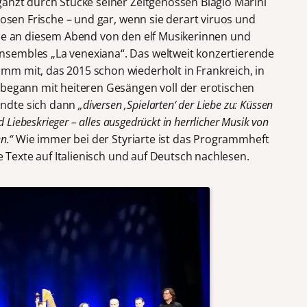
gänzt durch Stücke seiner Zeitgenossen Biagio Marini
losen Frische – und gar, wenn sie derart viruos und
wie an diesem Abend von den elf Musikerinnen und
sembles „La venexiana“. Das weltweit konzertierende
m mit, das 2015 schon wiederholt in Frankreich, in
 begann mit heiteren Gesängen voll der erotischen
ndte sich dann
„diversen ‚Spielarten‘ der Liebe zu: Küssen
d Liebeskrieger – alles ausgedrückt in herrlicher Musik von
en.“
Wie immer bei der Styriarte ist das Programmheft
le Texte auf Italienisch und auf Deutsch nachlesen.