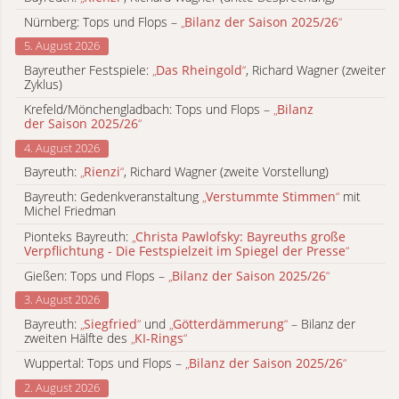
Nürnberg: Tops und Flops –
„
Bilanz der Saison 2025/26
“
5. August 2026
Bayreuther Festspiele:
„
Das Rheingold
“
, Richard Wagner (zweiter
Zyklus)
Krefeld/Mönchengladbach: Tops und Flops –
„
Bilanz
der Saison 2025/26
“
4. August 2026
Bayreuth:
„
Rienzi
“
, Richard Wagner (zweite Vorstellung)
Bayreuth: Gedenkveranstaltung
„
Verstummte Stimmen
“
mit
Michel Friedman
Pionteks Bayreuth:
„
Christa Pawlofsky: Bayreuths große
Verpflichtung - Die Festspielzeit im Spiegel der Presse
“
Gießen: Tops und Flops –
„
Bilanz der Saison 2025/26
“
3. August 2026
Bayreuth:
„
Siegfried
“
und
„
Götterdämmerung
“
– Bilanz der
zweiten Hälfte des
„
KI-Rings
“
Wuppertal: Tops und Flops –
„
Bilanz der Saison 2025/26
“
2. August 2026