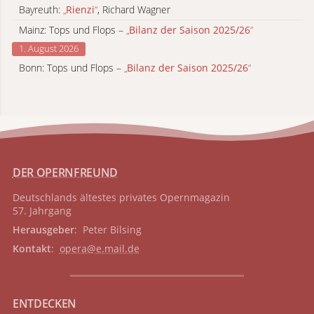
Bayreuth:
„
Rienzi
“
, Richard Wagner
Mainz: Tops und Flops –
„
Bilanz der Saison 2025/26
“
1. August 2026
Bonn: Tops und Flops –
„
Bilanz der Saison 2025/26
“
DER OPERNFREUND
Deutschlands ältestes privates
Opernmagazin
57. Jahrgang
Herausgeber
: Peter Bilsing
Kontakt
:
opera@e.mail.de
ENTDECKEN