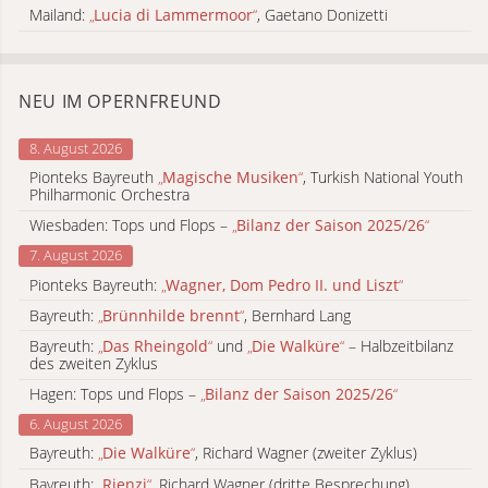
Mailand:
„
Lucia di Lammermoor
“
, Gaetano Donizetti
NEU IM OPERNFREUND
8. August 2026
Pionteks Bayreuth
„
Magische Musiken
“
, Turkish National Youth
Philharmonic Orchestra
Wiesbaden: Tops und Flops –
„
Bilanz der Saison 2025/26
“
7. August 2026
Pionteks Bayreuth:
„
Wagner, Dom Pedro II. und Liszt
“
Bayreuth:
„
Brünnhilde brennt
“
, Bernhard Lang
Bayreuth:
„
Das Rheingold
“
und
„
Die Walküre
“
– Halbzeitbilanz
des zweiten Zyklus
Hagen: Tops und Flops –
„
Bilanz der Saison 2025/26
“
6. August 2026
Bayreuth:
„
Die Walküre
“
, Richard Wagner (zweiter Zyklus)
Bayreuth:
„
Rienzi
“
, Richard Wagner (dritte Besprechung)