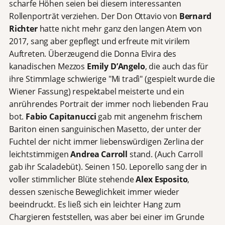
scharfe Höhen seien bei diesem interessanten
Rollenporträt verziehen. Der Don Ottavio von
Bernard
Richter
hatte nicht mehr ganz den langen Atem von
2017, sang aber gepflegt und erfreute mit virilem
Auftreten. Überzeugend die Donna Elvira des
kanadischen Mezzos
Emily D’Angelo
, die auch das für
ihre Stimmlage schwierige "Mi tradì" (gespielt wurde die
Wiener Fassung) respektabel meisterte und ein
anrührendes Portrait der immer noch liebenden Frau
bot.
Fabio Capitanucci
gab mit angenehm frischem
Bariton einen sanguinischen Masetto, der unter der
Fuchtel der nicht immer liebenswürdigen Zerlina der
leichtstimmigen
Andrea Carroll
stand. (Auch Carroll
gab ihr Scaladebüt). Seinen 150. Leporello sang der in
voller stimmlicher Blüte stehende
Alex Esposito
,
dessen szenische Beweglichkeit immer wieder
beeindruckt. Es ließ sich ein leichter Hang zum
Chargieren feststellen, was aber bei einer im Grunde