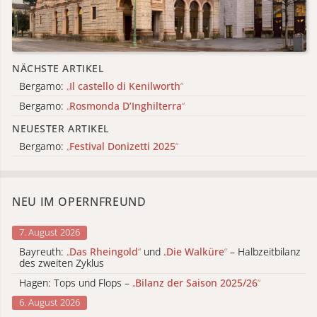
NÄCHSTE ARTIKEL
Bergamo:
„
Il castello di Kenilworth
“
Bergamo:
„
Rosmonda D’Inghilterra
“
NEUESTER ARTIKEL
Bergamo:
„
Festival Donizetti 2025
“
NEU IM OPERNFREUND
7. August 2026
Bayreuth:
„
Das Rheingold
“
und
„
Die Walküre
“
– Halbzeitbilanz
des zweiten Zyklus
Hagen: Tops und Flops –
„
Bilanz der Saison 2025/26
“
6. August 2026