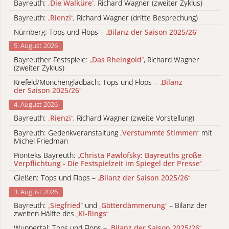
Bayreuth:
„
Die Walküre
“
, Richard Wagner (zweiter Zyklus)
Bayreuth:
„
Rienzi
“
, Richard Wagner (dritte Besprechung)
Nürnberg: Tops und Flops –
„
Bilanz der Saison 2025/26
“
5. August 2026
Bayreuther Festspiele:
„
Das Rheingold
“
, Richard Wagner
(zweiter Zyklus)
Krefeld/Mönchengladbach: Tops und Flops –
„
Bilanz
der Saison 2025/26
“
4. August 2026
Bayreuth:
„
Rienzi
“
, Richard Wagner (zweite Vorstellung)
Bayreuth: Gedenkveranstaltung
„
Verstummte Stimmen
“
mit
Michel Friedman
Pionteks Bayreuth:
„
Christa Pawlofsky: Bayreuths große
Verpflichtung - Die Festspielzeit im Spiegel der Presse
“
Gießen: Tops und Flops –
„
Bilanz der Saison 2025/26
“
3. August 2026
Bayreuth:
„
Siegfried
“
und
„
Götterdämmerung
“
– Bilanz der
zweiten Hälfte des
„
KI-Rings
“
Wuppertal: Tops und Flops –
„
Bilanz der Saison 2025/26
“