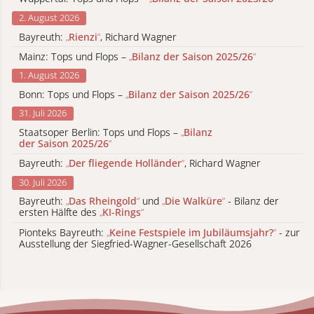
2. August 2026
Bayreuth:
„
Rienzi
“
, Richard Wagner
Mainz: Tops und Flops –
„
Bilanz der Saison 2025/26
“
1. August 2026
Bonn: Tops und Flops –
„
Bilanz der Saison 2025/26
“
31. Juli 2026
Staatsoper Berlin: Tops und Flops –
„
Bilanz
der Saison 2025/26
“
Bayreuth:
„
Der fliegende Holländer
“
, Richard Wagner
30. Juli 2026
Bayreuth:
„
Das Rheingold
“
und
„
Die Walküre
“
- Bilanz der
ersten Hälfte des
„
KI-Rings
“
Pionteks Bayreuth:
„
Keine Festspiele im Jubiläumsjahr?
“
- zur
Ausstellung der Siegfried-Wagner-Gesellschaft 2026