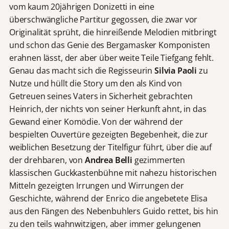
vom kaum 20jährigen Donizetti in eine
überschwängliche Partitur gegossen, die zwar vor
Originalität sprüht, die hinreißende Melodien mitbringt
und schon das Genie des Bergamasker Komponisten
erahnen lässt, der aber über weite Teile Tiefgang fehlt.
Genau das macht sich die Regisseurin
Silvia Paoli
zu
Nutze und hüllt die Story um den als Kind von
Getreuen seines Vaters in Sicherheit gebrachten
Heinrich, der nichts von seiner Herkunft ahnt, in das
Gewand einer Komödie. Von der während der
bespielten Ouvertüre gezeigten Begebenheit, die zur
weiblichen Besetzung der Titelfigur führt, über die auf
der drehbaren, von
Andrea Belli
gezimmerten
klassischen Guckkastenbühne mit nahezu historischen
Mitteln gezeigten Irrungen und Wirrungen der
Geschichte, während der Enrico die angebetete Elisa
aus den Fängen des Nebenbuhlers Guido rettet, bis hin
zu den teils wahnwitzigen, aber immer gelungenen