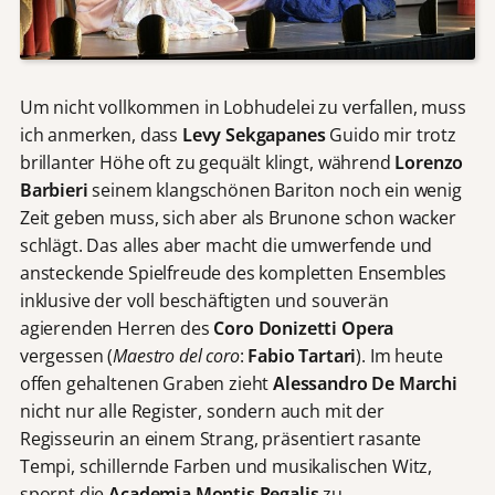
Um nicht vollkommen in Lobhudelei zu verfallen, muss
ich anmerken, dass
Levy Sekgapanes
Guido mir trotz
brillanter Höhe oft zu gequält klingt, während
Lorenzo
Barbieri
seinem klangschönen Bariton noch ein wenig
Zeit geben muss, sich aber als Brunone schon wacker
schlägt. Das alles aber macht die umwerfende und
ansteckende Spielfreude des kompletten Ensembles
inklusive der voll beschäftigten und souverän
agierenden Herren des
Coro Donizetti Opera
vergessen (
Maestro del coro
:
Fabio Tartari
). Im heute
offen gehaltenen Graben zieht
Alessandro De Marchi
nicht nur alle Register, sondern auch mit der
Regisseurin an einem Strang, präsentiert rasante
Tempi, schillernde Farben und musikalischen Witz,
spornt die
Academia Montis Regalis
zu