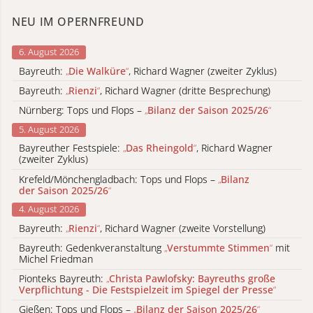
NEU IM OPERNFREUND
6. August 2026
Bayreuth:
„
Die Walküre
“
, Richard Wagner (zweiter Zyklus)
Bayreuth:
„
Rienzi
“
, Richard Wagner (dritte Besprechung)
Nürnberg: Tops und Flops –
„
Bilanz der Saison 2025/26
“
5. August 2026
Bayreuther Festspiele:
„
Das Rheingold
“
, Richard Wagner
(zweiter Zyklus)
Krefeld/Mönchengladbach: Tops und Flops –
„
Bilanz
der Saison 2025/26
“
4. August 2026
Bayreuth:
„
Rienzi
“
, Richard Wagner (zweite Vorstellung)
Bayreuth: Gedenkveranstaltung
„
Verstummte Stimmen
“
mit
Michel Friedman
Pionteks Bayreuth:
„
Christa Pawlofsky: Bayreuths große
Verpflichtung - Die Festspielzeit im Spiegel der Presse
“
Gießen: Tops und Flops –
„
Bilanz der Saison 2025/26
“