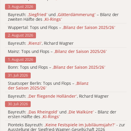
3. August 2026
Bayreuth:
„
Siegfried
“
und
„
Götterdämmerung
“
– Bilanz der
zweiten Hälfte des
„
KI-Rings
“
Wuppertal: Tops und Flops –
„
Bilanz der Saison 2025/26
“
2. August 2026
Bayreuth:
„
Rienzi
“
, Richard Wagner
Mainz: Tops und Flops –
„
Bilanz der Saison 2025/26
“
1. August 2026
Bonn: Tops und Flops –
„
Bilanz der Saison 2025/26
“
31. Juli 2026
Staatsoper Berlin: Tops und Flops –
„
Bilanz
der Saison 2025/26
“
Bayreuth:
„
Der fliegende Holländer
“
, Richard Wagner
30. Juli 2026
Bayreuth:
„
Das Rheingold
“
und
„
Die Walküre
“
- Bilanz der
ersten Hälfte des
„
KI-Rings
“
Pionteks Bayreuth:
„
Keine Festspiele im Jubiläumsjahr?
“
- zur
Ausstellung der Siegfried-Wagner-Gesellschaft 2026