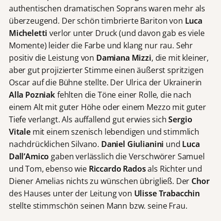
authentischen dramatischen Soprans waren mehr als
überzeugend. Der schön timbrierte Bariton von
Luca
Micheletti
verlor unter Druck (und davon gab es viele
Momente) leider die Farbe und klang nur rau. Sehr
positiv die Leistung von
Damiana Mizzi
, die mit kleiner,
aber gut projizierter Stimme einen äußerst spritzigen
Oscar auf die Bühne stellte. Der Ulrica der Ukrainerin
Alla Pozniak
fehlten die Töne einer Rolle, die nach
einem Alt mit guter Höhe oder einem Mezzo mit guter
Tiefe verlangt. Als auffallend gut erwies sich
Sergio
Vitale
mit einem szenisch lebendigen und stimmlich
nachdrücklichen Silvano.
Daniel Giulianini
und
Luca
Dall’Amico
gaben verlässlich die Verschwörer Samuel
und Tom, ebenso wie
Riccardo Rados
als Richter und
Diener Amelias nichts zu wünschen übrigließ. Der
Chor
des Hauses unter der Leitung von
Ulisse Trabacchin
stellte stimmschön seinen Mann bzw. seine Frau.