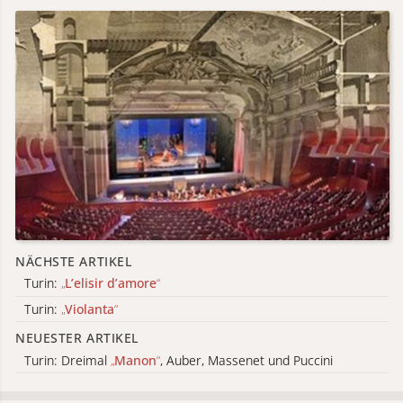
NÄCHSTE ARTIKEL
Turin:
„
L’elisir d’amore
“
Turin:
„
Violanta
“
NEUESTER ARTIKEL
Turin: Dreimal
„
Manon
“
, Auber, Massenet und Puccini