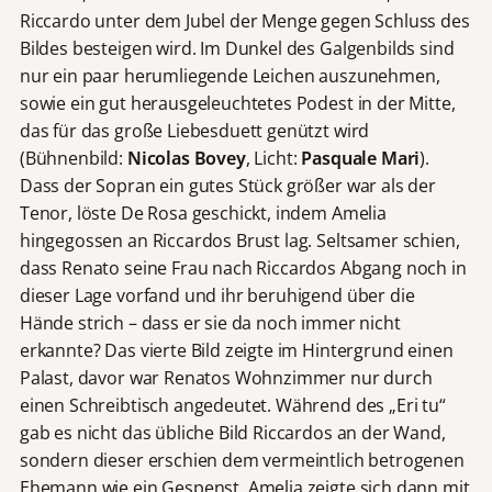
Riccardo unter dem Jubel der Menge gegen Schluss des
Bildes besteigen wird. Im Dunkel des Galgenbilds sind
nur ein paar herumliegende Leichen auszunehmen,
sowie ein gut herausgeleuchtetes Podest in der Mitte,
das für das große Liebesduett genützt wird
(Bühnenbild:
Nicolas Bovey
, Licht:
Pasquale Mari
).
Dass der Sopran ein gutes Stück größer war als der
Tenor, löste De Rosa geschickt, indem Amelia
hingegossen an Riccardos Brust lag. Seltsamer schien,
dass Renato seine Frau nach Riccardos Abgang noch in
dieser Lage vorfand und ihr beruhigend über die
Hände strich – dass er sie da noch immer nicht
erkannte? Das vierte Bild zeigte im Hintergrund einen
Palast, davor war Renatos Wohnzimmer nur durch
einen Schreibtisch angedeutet. Während des „Eri tu“
gab es nicht das übliche Bild Riccardos an der Wand,
sondern dieser erschien dem vermeintlich betrogenen
Ehemann wie ein Gespenst. Amelia zeigte sich dann mit