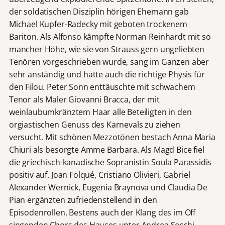
der soldatischen Disziplin hörigen Ehemann gab
Michael Kupfer-Radecky mit geboten trockenem
Bariton. Als Alfonso kämpfte Norman Reinhardt mit so
mancher Höhe, wie sie von Strauss gern ungeliebten
Tenören vorgeschrieben wurde, sang im Ganzen aber
sehr anständig und hatte auch die richtige Physis für
den Filou. Peter Sonn enttäuschte mit schwachem
Tenor als Maler Giovanni Bracca, der mit
weinlaubumkränztem Haar alle Beteiligten in den
orgiastischen Genuss des Karnevals zu ziehen
versucht. Mit schönen Mezzotönen bestach Anna Maria
Chiuri als besorgte Amme Barbara. Als Magd Bice fiel
die griechisch-kanadische Sopranistin Soula Parassidis
positiv auf. Joan Folqué, Cristiano Olivieri, Gabriel
Alexander Wernick, Eugenia Braynova und Claudia De
Pian ergänzten zufriedenstellend in den
Episodenrollen. Bestens auch der Klang des im Off
singenden Chors des Hauses unter Andrea Secchi.