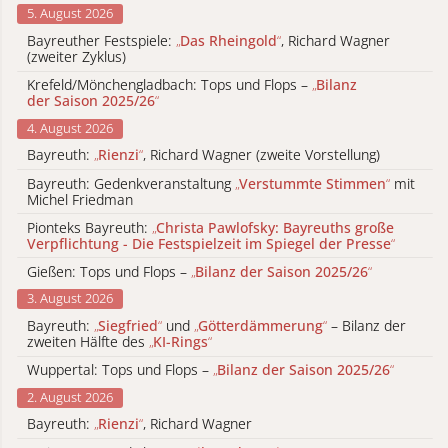
5. August 2026
Bayreuther Festspiele:
„
Das Rheingold
“
, Richard Wagner
(zweiter Zyklus)
Krefeld/Mönchengladbach: Tops und Flops –
„
Bilanz
der Saison 2025/26
“
4. August 2026
Bayreuth:
„
Rienzi
“
, Richard Wagner (zweite Vorstellung)
Bayreuth: Gedenkveranstaltung
„
Verstummte Stimmen
“
mit
Michel Friedman
Pionteks Bayreuth:
„
Christa Pawlofsky: Bayreuths große
Verpflichtung - Die Festspielzeit im Spiegel der Presse
“
Gießen: Tops und Flops –
„
Bilanz der Saison 2025/26
“
3. August 2026
Bayreuth:
„
Siegfried
“
und
„
Götterdämmerung
“
– Bilanz der
zweiten Hälfte des
„
KI-Rings
“
Wuppertal: Tops und Flops –
„
Bilanz der Saison 2025/26
“
2. August 2026
Bayreuth:
„
Rienzi
“
, Richard Wagner