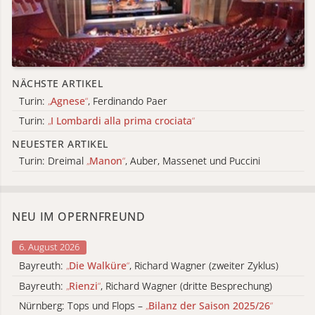
NÄCHSTE ARTIKEL
Turin:
„
Agnese
“
, Ferdinando Paer
Turin:
„
I Lombardi alla prima crociata
“
NEUESTER ARTIKEL
Turin: Dreimal
„
Manon
“
, Auber, Massenet und Puccini
NEU IM OPERNFREUND
6. August 2026
Bayreuth:
„
Die Walküre
“
, Richard Wagner (zweiter Zyklus)
Bayreuth:
„
Rienzi
“
, Richard Wagner (dritte Besprechung)
Nürnberg: Tops und Flops –
„
Bilanz der Saison 2025/26
“