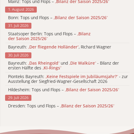
Mainz: Tops und Flops –
„
Bilanz der Saison 2025/26
“
1. August 2026
Bonn: Tops und Flops –
„
Bilanz der Saison 2025/26
“
31. Juli 2026
Staatsoper Berlin: Tops und Flops –
„
Bilanz
der Saison 2025/26
“
Bayreuth:
„
Der fliegende Holländer
“
, Richard Wagner
30. Juli 2026
Bayreuth:
„
Das Rheingold
“
und
„
Die Walküre
“
- Bilanz der
ersten Hälfte des
„
KI-Rings
“
Pionteks Bayreuth:
„
Keine Festspiele im Jubiläumsjahr?
“
- zur
Ausstellung der Siegfried-Wagner-Gesellschaft 2026
Hildesheim: Tops und Flops –
„
Bilanz der Saison 2025/26
“
29. Juli 2026
Dresden: Tops und Flops –
„
Bilanz der Saison 2025/26
“