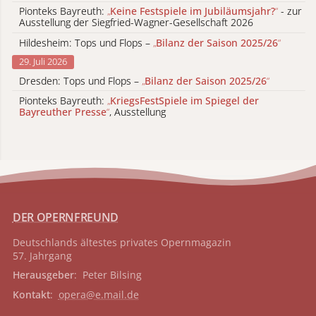
Pionteks Bayreuth:
„
Keine Festspiele im Jubiläumsjahr?
“
- zur
Ausstellung der Siegfried-Wagner-Gesellschaft 2026
Hildesheim: Tops und Flops –
„
Bilanz der Saison 2025/26
“
29. Juli 2026
Dresden: Tops und Flops –
„
Bilanz der Saison 2025/26
“
Pionteks Bayreuth:
„
KriegsFestSpiele im Spiegel der
Bayreuther Presse
“
, Ausstellung
DER OPERNFREUND
Deutschlands ältestes privates
Opernmagazin
57. Jahrgang
Herausgeber
: Peter Bilsing
Kontakt
:
opera@e.mail.de