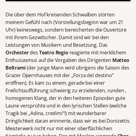
Die über dem Hof kreisenden Schwalben störten
meinem Gefühl nach (Vorstellungsbeginn war um 21
Uhr) keineswegs, sondern bereicherten die Ouvertüre
mit ihrem Gezwitscher. Damit sind wir bei den
Leistungen von Musikern und Besetzung. Das
Orchester
des
Teatro Regio
reagierte mit merklichem
Enthusiasmus auf die Vorgaben des Dirigenten
Matteo
Beltrami
(der junge Mann wird übrigens die Saison des
Grazer Opernhauses mit der „Forza del destino“
eröffnen). Es kam zu einem, gerade bei einer
Freilichtaufführung schwierig zu erzielenden, runden ,
homogenen Klang, der in den heiteren Episoden gute
Laune versprühte und in den lyrischen Stellen (welche
Tragik bei „Adina, credimi“!) mit wunderbarer
Dringlichkeit daran erinnerte, dass wir es bei Donizettis
Meisterwerk nicht nur mit einer oberflächlichen
Komödie zu tun haben. Der mit Masken singende
Chor