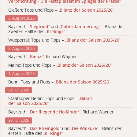
Verpflichtung - Die Festspielzeit im Spiegel der Presse
“
Gießen: Tops und Flops –
„
Bilanz der Saison 2025/26
“
3. August 2026
Bayreuth:
„
Siegfried
“
und
„
Götterdämmerung
“
– Bilanz der
zweiten Hälfte des
„
KI-Rings
“
Wuppertal: Tops und Flops –
„
Bilanz der Saison 2025/26
“
2. August 2026
Bayreuth:
„
Rienzi
“
, Richard Wagner
Mainz: Tops und Flops –
„
Bilanz der Saison 2025/26
“
1. August 2026
Bonn: Tops und Flops –
„
Bilanz der Saison 2025/26
“
31. Juli 2026
Staatsoper Berlin: Tops und Flops –
„
Bilanz
der Saison 2025/26
“
Bayreuth:
„
Der fliegende Holländer
“
, Richard Wagner
30. Juli 2026
Bayreuth:
„
Das Rheingold
“
und
„
Die Walküre
“
- Bilanz der
ersten Hälfte des
„
KI-Rings
“