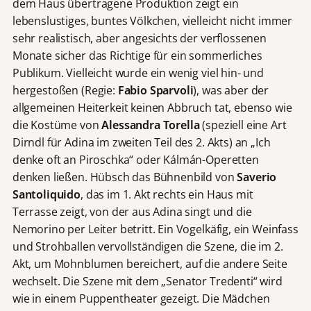
dem Haus übertragene Produktion zeigt ein
lebenslustiges, buntes Völkchen, vielleicht nicht immer
sehr realistisch, aber angesichts der verflossenen
Monate sicher das Richtige für ein sommerliches
Publikum. Vielleicht wurde ein wenig viel hin- und
hergestoßen (Regie:
Fabio Sparvoli
), was aber der
allgemeinen Heiterkeit keinen Abbruch tat, ebenso wie
die Kostüme von
Alessandra Torella
(speziell eine Art
Dirndl für Adina im zweiten Teil des 2. Akts) an „Ich
denke oft an Piroschka“ oder Kálmán-Operetten
denken ließen. Hübsch das Bühnenbild von
Saverio
Santoliquido
, das im 1. Akt rechts ein Haus mit
Terrasse zeigt, von der aus Adina singt und die
Nemorino per Leiter betritt. Ein Vogelkäfig, ein Weinfass
und Strohballen vervollständigen die Szene, die im 2.
Akt, um Mohnblumen bereichert, auf die andere Seite
wechselt. Die Szene mit dem „Senator Tredenti“ wird
wie in einem Puppentheater gezeigt. Die Mädchen