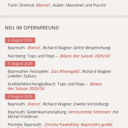
Turin: Dreimal
„
Manon
“
, Auber, Massenet und Puccini
NEU IM OPERNFREUND
6. August 2026
Bayreuth:
„
Rienzi
“
, Richard Wagner (dritte Besprechung)
Nürnberg: Tops und Flops –
„
Bilanz der Saison 2025/26
“
5. August 2026
Bayreuther Festspiele:
„
Das Rheingold
“
, Richard Wagner
(zweiter Zyklus)
Krefeld/Mönchengladbach: Tops und Flops –
„
Bilanz
der Saison 2025/26
“
4. August 2026
Bayreuth:
„
Rienzi
“
, Richard Wagner (zweite Vorstellung)
Bayreuth: Gedenkveranstaltung
„
Verstummte Stimmen
“
mit
Michel Friedman
Pionteks Bayreuth:
„
Christa Pawlofsky: Bayreuths große