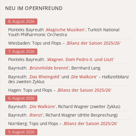
NEU IM OPERNFREUND
8. August 2026
Pionteks Bayreuth
„
Magische Musiken
“
, Turkish National
Youth Philharmonic Orchestra
Wiesbaden: Tops und Flops –
„
Bilanz der Saison 2025/26
“
7. August 2026
Pionteks Bayreuth:
„
Wagner, Dom Pedro II. und Liszt
“
Bayreuth:
„
Brünnhilde brennt
“
, Bernhard Lang
Bayreuth:
„
Das Rheingold
“
und
„
Die Walküre
“
– Halbzeitbilanz
des zweiten Zyklus
Hagen: Tops und Flops –
„
Bilanz der Saison 2025/26
“
6. August 2026
Bayreuth:
„
Die Walküre
“
, Richard Wagner (zweiter Zyklus)
Bayreuth:
„
Rienzi
“
, Richard Wagner (dritte Besprechung)
Nürnberg: Tops und Flops –
„
Bilanz der Saison 2025/26
“
5. August 2026