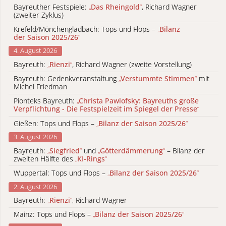
Bayreuther Festspiele:
„
Das Rheingold
“
, Richard Wagner
(zweiter Zyklus)
Krefeld/Mönchengladbach: Tops und Flops –
„
Bilanz
der Saison 2025/26
“
4. August 2026
Bayreuth:
„
Rienzi
“
, Richard Wagner (zweite Vorstellung)
Bayreuth: Gedenkveranstaltung
„
Verstummte Stimmen
“
mit
Michel Friedman
Pionteks Bayreuth:
„
Christa Pawlofsky: Bayreuths große
Verpflichtung - Die Festspielzeit im Spiegel der Presse
“
Gießen: Tops und Flops –
„
Bilanz der Saison 2025/26
“
3. August 2026
Bayreuth:
„
Siegfried
“
und
„
Götterdämmerung
“
– Bilanz der
zweiten Hälfte des
„
KI-Rings
“
Wuppertal: Tops und Flops –
„
Bilanz der Saison 2025/26
“
2. August 2026
Bayreuth:
„
Rienzi
“
, Richard Wagner
Mainz: Tops und Flops –
„
Bilanz der Saison 2025/26
“