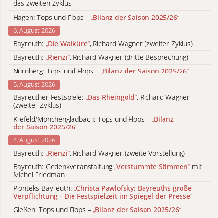
des zweiten Zyklus
Hagen: Tops und Flops –
„
Bilanz der Saison 2025/26
“
6. August 2026
Bayreuth:
„
Die Walküre
“
, Richard Wagner (zweiter Zyklus)
Bayreuth:
„
Rienzi
“
, Richard Wagner (dritte Besprechung)
Nürnberg: Tops und Flops –
„
Bilanz der Saison 2025/26
“
5. August 2026
Bayreuther Festspiele:
„
Das Rheingold
“
, Richard Wagner
(zweiter Zyklus)
Krefeld/Mönchengladbach: Tops und Flops –
„
Bilanz
der Saison 2025/26
“
4. August 2026
Bayreuth:
„
Rienzi
“
, Richard Wagner (zweite Vorstellung)
Bayreuth: Gedenkveranstaltung
„
Verstummte Stimmen
“
mit
Michel Friedman
Pionteks Bayreuth:
„
Christa Pawlofsky: Bayreuths große
Verpflichtung - Die Festspielzeit im Spiegel der Presse
“
Gießen: Tops und Flops –
„
Bilanz der Saison 2025/26
“