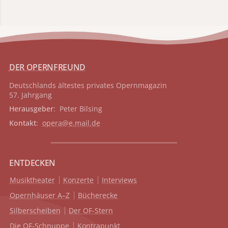
DER OPERNFREUND
Deutschlands ältestes privates
Opernmagazin
57. Jahrgang
Herausgeber
: Peter Bilsing
Kontakt
:
opera@e.mail.de
ENTDECKEN
Musiktheater
Konzerte
Interviews
Opernhäuser A–Z
Bücherecke
Silberscheiben
Der OF-Stern
Die OF-Schnuppe
Kontrapunkt