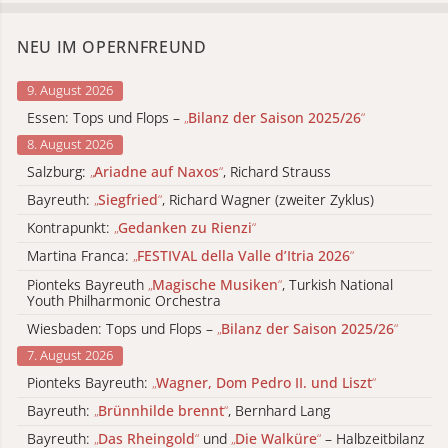
NEU IM OPERNFREUND
9. August 2026
Essen: Tops und Flops –
„
Bilanz der Saison 2025/26
“
8. August 2026
Salzburg:
„
Ariadne auf Naxos
“
, Richard Strauss
Bayreuth:
„
Siegfried
“
, Richard Wagner (zweiter Zyklus)
Kontrapunkt:
„
Gedanken zu Rienzi
“
Martina Franca:
„
FESTIVAL della Valle d’Itria 2026
“
Pionteks Bayreuth
„
Magische Musiken
“
, Turkish National
Youth Philharmonic Orchestra
Wiesbaden: Tops und Flops –
„
Bilanz der Saison 2025/26
“
7. August 2026
Pionteks Bayreuth:
„
Wagner, Dom Pedro II. und Liszt
“
Bayreuth:
„
Brünnhilde brennt
“
, Bernhard Lang
Bayreuth:
„
Das Rheingold
“
und
„
Die Walküre
“
– Halbzeitbilanz