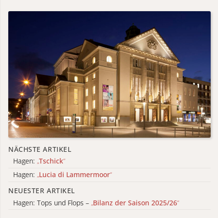
NÄCHSTE ARTIKEL
Hagen:
„
Tschick
“
Hagen:
„
Lucia di Lammermoor
“
NEUESTER ARTIKEL
Hagen: Tops und Flops –
„
Bilanz der Saison 2025/26
“