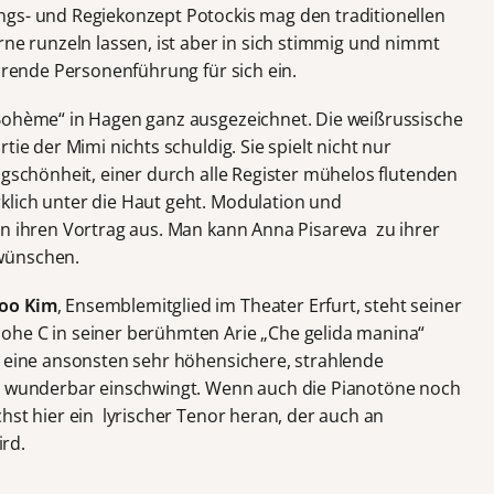
ngs- und Regiekonzept Potockis mag den traditionellen
rne runzeln lassen, ist aber in sich stimmig und nimmt
ührende Personenführung für sich ein.
„Bohème“ in Hagen ganz ausgezeichnet. Die weißrussische
rtie der Mimi nichts schuldig. Sie spielt nicht nur
ngschönheit, einer durch alle Register mühelos flutenden
klich unter die Haut geht. Modulation und
en ihren Vortrag aus. Man kann Anna Pisareva zu ihrer
wünschen.
oo Kim
, Ensemblemitglied im Theater Erfurt, steht seiner
he C in seiner berühmten Arie „Che gelida manina“
r eine ansonsten sehr höhensichere, strahlende
ge wunderbar einschwingt. Wenn auch die Pianotöne noch
hst hier ein lyrischer Tenor heran, der auch an
rd.