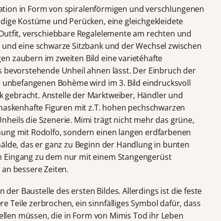
allation in Form von spiralenförmigen und verschlungenen
ndige Kostüme und Perücken, eine gleichgekleidete
 Outfit, verschiebbare Regalelemente am rechten und
h und eine schwarze Sitzbank und der Wechsel zwischen
n zaubern im zweiten Bild eine varietéhafte
s bevorstehende Unheil ahnen lässt. Der Einbruch der
er unbefangenen Bohème wird im 3. Bild eindrucksvoll
gebracht. Anstelle der Marktweiber, Händler und
 maskenhafte Figuren mit z.T. hohen pechschwarzen
heils die Szenerie. Mimi trägt nicht mehr das grüne,
nung mit Rodolfo, sondern einen langen erdfarbenen
mälde, das er ganz zu Beginn der Handlung in bunten
m Eingang zu dem nur mit einem Stangengerüst
 an bessere Zeiten.
n der Baustelle des ersten Bildes. Allerdings ist die feste
 Teile zerbrochen, ein sinnfälliges Symbol dafür, dass
stellen müssen, die in Form von Mimis Tod ihr Leben