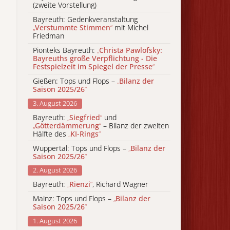
(zweite Vorstellung)
Bayreuth: Gedenkveranstaltung
„
Verstummte Stimmen
“
mit Michel
Friedman
Pionteks Bayreuth:
„
Christa Pawlofsky:
Bayreuths große Verpflichtung - Die
Festspielzeit im Spiegel der Presse
“
Gießen: Tops und Flops –
„
Bilanz der
Saison 2025/26
“
3. August 2026
Bayreuth:
„
Siegfried
“
und
„
Götterdämmerung
“
– Bilanz der zweiten
Hälfte des
„
KI-Rings
“
Wuppertal: Tops und Flops –
„
Bilanz der
Saison 2025/26
“
2. August 2026
Bayreuth:
„
Rienzi
“
, Richard Wagner
Mainz: Tops und Flops –
„
Bilanz der
Saison 2025/26
“
1. August 2026