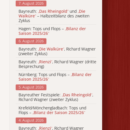
7. August 2026
Bayreuth:
„
Das Rheingold
“
und
„
Die
Walküre
“
– Halbzeitbilanz des zweiten
Zyklus
Hagen: Tops und Flops –
„
Bilanz der
Saison 2025/26
“
6. August 2026
Bayreuth:
„
Die Walküre
“
, Richard Wagner
(zweiter Zyklus)
Bayreuth:
„
Rienzi
“
, Richard Wagner (dritte
Besprechung)
Nürnberg: Tops und Flops –
„
Bilanz der
Saison 2025/26
“
5. August 2026
Bayreuther Festspiele:
„
Das Rheingold
“
,
Richard Wagner (zweiter Zyklus)
Krefeld/Mönchengladbach: Tops und
Flops –
„
Bilanz der Saison 2025/26
“
4. August 2026
Bayreuth:
„
Rienzi
“
, Richard Wagner