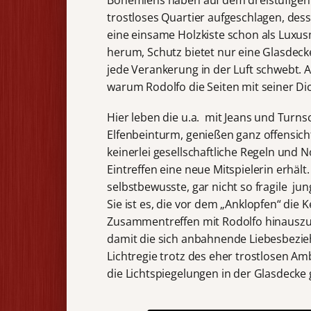
Bohèmiens haben auf dem dreistufigen
trostloses Quartier aufgeschlagen, des
eine einsame Holzkiste schon als Luxus
herum, Schutz bietet nur eine Glasdeck
jede Verankerung in der Luft schwebt. A
warum Rodolfo die Seiten mit seiner D
Hier leben die u.a. mit Jeans und Turn
Elfenbeinturm, genießen ganz offensichtl
keinerlei gesellschaftliche Regeln und
Eintreffen eine neue Mitspielerin erhält
selbstbewusste, gar nicht so fragile jun
Sie ist es, die vor dem „Anklopfen“ die 
Zusammentreffen mit Rodolfo hinauszuzög
damit die sich anbahnende Liebesbezi
Lichtregie trotz des eher trostlosen A
die Lichtspiegelungen in der Glasdecke 