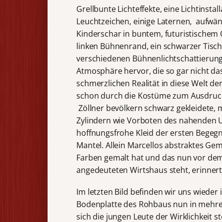
Grellbunte Lichteffekte, eine Lichtinst
Leuchtzeichen, einige Laternen, aufwä
Kinderschar in buntem, futuristischem
linken Bühnenrand, ein schwarzer Tisc
verschiedenen Bühnenlichtschattierunge
Atmosphäre hervor, die so gar nicht da
schmerzlichen Realität in diese Welt d
schon durch die Kostüme zum Ausdruck 
Zöllner bevölkern schwarz gekleidete,
Zylindern wie Vorboten des nahenden Un
hoffnungsfrohe Kleid der ersten Begeg
Mantel. Allein Marcellos abstraktes Ge
Farben gemalt hat und das nun vor de
angedeuteten Wirtshaus steht, erinnert
Im letzten Bild befinden wir uns wieder i
Bodenplatte des Rohbaus nun in mehrere
sich die jungen Leute der Wirklichkeit 