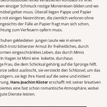
 Betonfußboden eines verlassenen Rohbaus ihr eher
sen einziger Schmuck rostige Moniereisen bilden und wo
möbel gelten muss. Überall liegen Pappe und Papier
e mit einigen Neonröhren, die ziemlich verloren ohne
ngesichts der Fülle an Papier fragt man sich schon,
ichtung zum Verfeuern opfern muss.
schuhen gekleideten jungen Leute wie in einem
ich trotz bitterster Armut ihr freiheitliches, durch
 Normen eingeschränktes Leben, das durch Mimis
. In Hagen ist Mimi eine kokette, durchaus
ge Frau, die dem Schicksal gehörig auf die Sprünge hilft.
Kerze selbst auslöscht, sie versteckt den Schlüssel, um das
ern, sie legt ihre Hand auf die seine und initiiert
ehung.
Hans-Joachim Köster
erschafft mit seiner kreativen
mbientes eine fast schon romantische Atmosphäre, wobei
gute Dienste leisten.