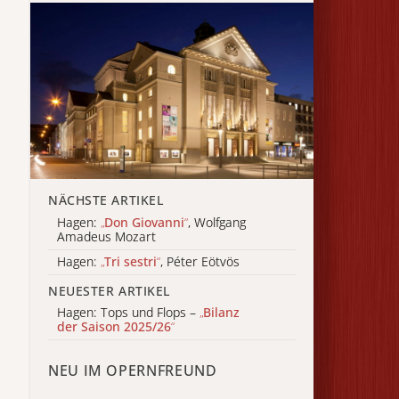
NÄCHSTE ARTIKEL
Hagen:
„
Don Giovanni
“
, Wolfgang
Amadeus Mozart
Hagen:
„
Tri sestri
“
, Péter Eötvös
NEUESTER ARTIKEL
Hagen: Tops und Flops –
„
Bilanz
der Saison 2025/26
“
NEU IM OPERNFREUND