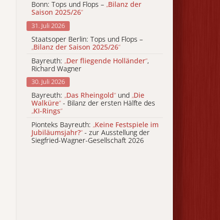
Bonn: Tops und Flops –
„
Bilanz der
Saison 2025/26
“
31. Juli 2026
Staatsoper Berlin: Tops und Flops –
„
Bilanz der Saison 2025/26
“
Bayreuth:
„
Der fliegende Holländer
“
,
Richard Wagner
30. Juli 2026
Bayreuth:
„
Das Rheingold
“
und
„
Die
Walküre
“
- Bilanz der ersten Hälfte des
„
KI-Rings
“
Pionteks Bayreuth:
„
Keine Festspiele im
Jubiläumsjahr?
“
- zur Ausstellung der
Siegfried-Wagner-Gesellschaft 2026