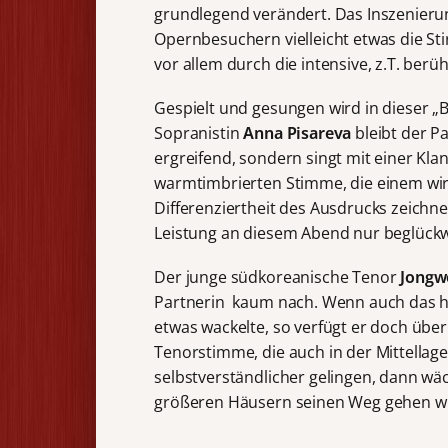
grundlegend verändert. Das Inszenieru
Opernbesuchern vielleicht etwas die Sti
vor allem durch die intensive, z.T. ber
Gespielt und gesungen wird in dieser 
Sopranistin
Anna Pisareva
bleibt der Pa
ergreifend, sondern singt mit einer Kla
warmtimbrierten Stimme, die einem wir
Differenziertheit des Ausdrucks zeichn
Leistung an diesem Abend nur beglück
Der junge südkoreanische Tenor
Jongw
Partnerin kaum nach. Wenn auch das ho
etwas wackelte, so verfügt er doch übe
Tenorstimme, die auch in der Mittella
selbstverständlicher gelingen, dann wäc
größeren Häusern seinen Weg gehen wi