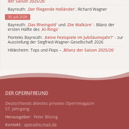
der Saison 2025/26
“
Bayreuth:
„
Der fliegende Holländer
“
, Richard Wagner
30. Juli 2026
Bayreuth:
„
Das Rheingold
“
und
„
Die Walküre
“
- Bilanz der
ersten Hälfte des
„
KI-Rings
“
Pionteks Bayreuth:
„
Keine Festspiele im Jubiläumsjahr?
“
- zur
Ausstellung der Siegfried-Wagner-Gesellschaft 2026
Hildesheim: Tops und Flops –
„
Bilanz der Saison 2025/26
“
DER OPERNFREUND
Deutschlands ältestes privates
Opernmagazin
57. Jahrgang
Herausgeber
: Peter Bilsing
Kontakt
:
opera@e.mail.de