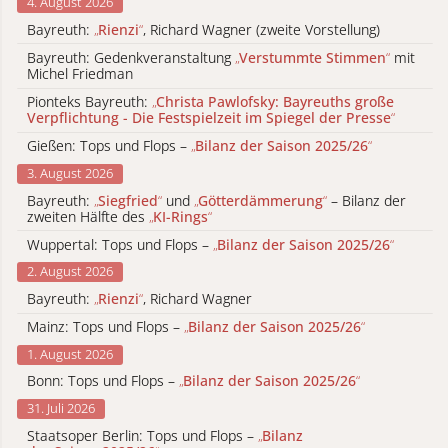
4. August 2026
Bayreuth:
„
Rienzi
“
, Richard Wagner (zweite Vorstellung)
Bayreuth: Gedenkveranstaltung
„
Verstummte Stimmen
“
mit
Michel Friedman
Pionteks Bayreuth:
„
Christa Pawlofsky: Bayreuths große
Verpflichtung - Die Festspielzeit im Spiegel der Presse
“
Gießen: Tops und Flops –
„
Bilanz der Saison 2025/26
“
3. August 2026
Bayreuth:
„
Siegfried
“
und
„
Götterdämmerung
“
– Bilanz der
zweiten Hälfte des
„
KI-Rings
“
Wuppertal: Tops und Flops –
„
Bilanz der Saison 2025/26
“
2. August 2026
Bayreuth:
„
Rienzi
“
, Richard Wagner
Mainz: Tops und Flops –
„
Bilanz der Saison 2025/26
“
1. August 2026
Bonn: Tops und Flops –
„
Bilanz der Saison 2025/26
“
31. Juli 2026
Staatsoper Berlin: Tops und Flops –
„
Bilanz