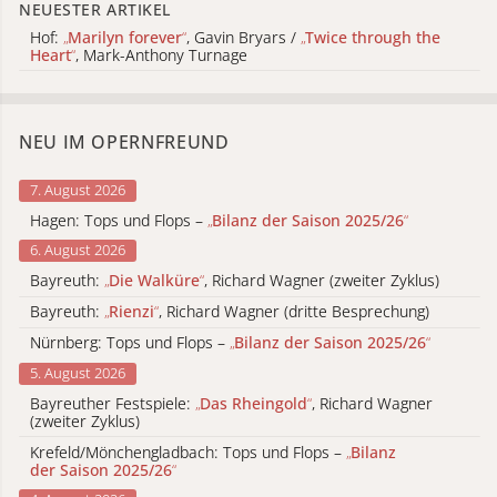
NEUESTER ARTIKEL
Hof:
„
Marilyn forever
“
, Gavin Bryars /
„
Twice through the
Heart
“
, Mark-Anthony Turnage
NEU IM OPERNFREUND
7. August 2026
Hagen: Tops und Flops –
„
Bilanz der Saison 2025/26
“
6. August 2026
Bayreuth:
„
Die Walküre
“
, Richard Wagner (zweiter Zyklus)
Bayreuth:
„
Rienzi
“
, Richard Wagner (dritte Besprechung)
Nürnberg: Tops und Flops –
„
Bilanz der Saison 2025/26
“
5. August 2026
Bayreuther Festspiele:
„
Das Rheingold
“
, Richard Wagner
(zweiter Zyklus)
Krefeld/Mönchengladbach: Tops und Flops –
„
Bilanz
der Saison 2025/26
“