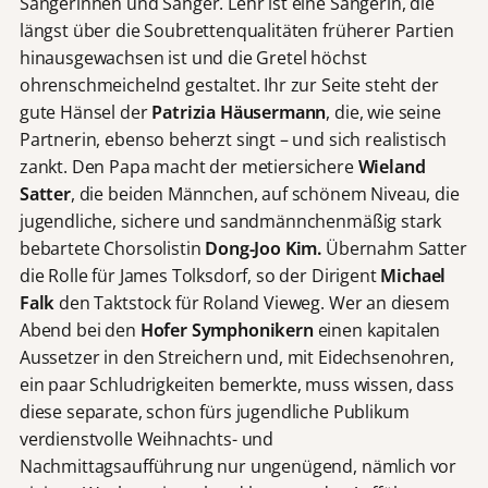
Sängerinnen und Sänger. Lehr ist eine Sängerin, die
längst über die Soubrettenqualitäten früherer Partien
hinausgewachsen ist und die Gretel höchst
ohrenschmeichelnd gestaltet. Ihr zur Seite steht der
gute Hänsel der
Patrizia Häusermann
, die, wie seine
Partnerin, ebenso beherzt singt – und sich realistisch
zankt. Den Papa macht der metiersichere
Wieland
Satter
, die beiden Männchen, auf schönem Niveau, die
jugendliche, sichere und sandmännchenmäßig stark
bebartete Chorsolistin
Dong-Joo Kim.
Übernahm Satter
die Rolle für James Tolksdorf, so der Dirigent
Michael
Falk
den Taktstock für Roland Vieweg. Wer an diesem
Abend bei den
Hofer Symphonikern
einen kapitalen
Aussetzer in den Streichern und, mit Eidechsenohren,
ein paar Schludrigkeiten bemerkte, muss wissen, dass
diese separate, schon fürs jugendliche Publikum
verdienstvolle Weihnachts- und
Nachmittagsaufführung nur ungenügend, nämlich vor