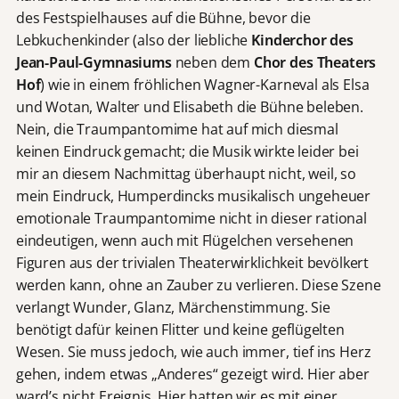
des Festspielhauses auf die Bühne, bevor die
Lebkuchenkinder (also der liebliche
Kinderchor des
Jean-Paul-Gymnasiums
neben dem
Chor des Theaters
Hof
) wie in einem fröhlichen Wagner-Karneval als Elsa
und Wotan, Walter und Elisabeth die Bühne beleben.
Nein, die Traumpantomime hat auf mich diesmal
keinen Eindruck gemacht; die Musik wirkte leider bei
mir an diesem Nachmittag überhaupt nicht, weil, so
mein Eindruck, Humperdincks musikalisch ungeheuer
emotionale Traumpantomime nicht in dieser rational
eindeutigen, wenn auch mit Flügelchen versehenen
Figuren aus der trivialen Theaterwirklichkeit bevölkert
werden kann, ohne an Zauber zu verlieren. Diese Szene
verlangt Wunder, Glanz, Märchenstimmung. Sie
benötigt dafür keinen Flitter und keine geflügelten
Wesen. Sie muss jedoch, wie auch immer, tief ins Herz
gehen, indem etwas „Anderes“ gezeigt wird. Hier aber
ward’s nicht Ereignis. Hier hatten wir es mit einer