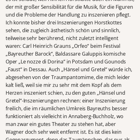
der mit großer Sensibilität für die Musik, für die Figuren
und die Probleme der Handlung zu inszenieren pflegt.
Ich konnte bisher drei Inszenierungen Horstkottes
sehen, die zugleich ästhetisch schön und sinnlich,
teilweise sehr berührend, nicht zuletzt intelligent
waren: Carl Heinrich Grauns „Orfeo“ beim Festival
„Bayreuther Barock“, Baldassare Galuppis komische
Oper „Le nozze di Dorina“ in Potsdam und Gounods
„Faust“ in Dessau. Auch „Hänsel und Gretel“ würde ich,
abgesehen von der Traumpantomime, die mich leider
kalt ließ, weil sie mir zu sehr mit dem Kopf als dem
Herzen inszeniert schien, zu den guten „Hänsel und
Gretel“-Inszenierungen rechnen: einer Inszenierung
freilich, die im räumlichen Umkreis Bayreuths besser
funktioniert als vielleicht in Annaberg-Buchholz, wo
man zwar ein gutes Theater zu stehen hat, aber
Wagner doch sehr weit entfernt ist. Es ist dies kein
Gegenargument, denn das Taumännchen, das nur als