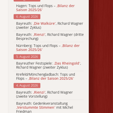
Hagen: Tops und Flops –
„
Bilanz der
Saison 2025/26
“
6. August 2026
Bayreuth:
„
Die Walküre
“
, Richard Wagner
(zweiter Zyklus)
Bayreuth:
„
Rienzi
“
, Richard Wagner (dritte
Besprechung)
Nürnberg: Tops und Flops –
„
Bilanz der
Saison 2025/26
“
5. August 2026
Bayreuther Festspiele:
„
Das Rheingold
“
,
Richard Wagner (zweiter Zyklus)
Krefeld/Mönchengladbach: Tops und
Flops –
„
Bilanz der Saison 2025/26
“
4. August 2026
Bayreuth:
„
Rienzi
“
, Richard Wagner
(zweite Vorstellung)
Bayreuth: Gedenkveranstaltung
„
Verstummte Stimmen
“
mit Michel
Friedman