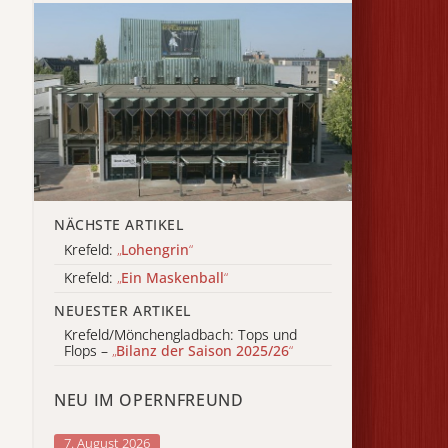
NÄCHSTE ARTIKEL
Krefeld:
„
Lohengrin
“
Krefeld:
„
Ein Maskenball
“
NEUESTER ARTIKEL
Krefeld/Mönchengladbach: Tops und
Flops –
„
Bilanz der Saison 2025/26
“
NEU IM OPERNFREUND
7. August 2026