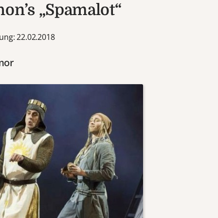
hon’s „Spamalot“
ung: 22.02.2018
mor