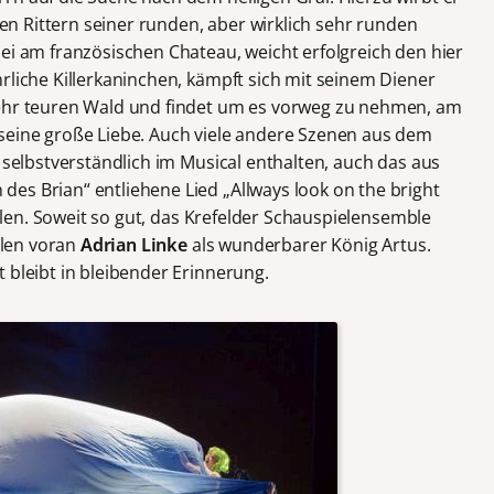
inen Rittern seiner runden, aber wirklich sehr runden
ei am französischen Chateau, weicht erfolgreich den hier
rliche Killerkaninchen, kämpft sich mit seinem Diener
sehr teuren Wald und findet um es vorweg zu nehmen, am
seine große Liebe. Auch viele andere Szenen aus dem
d selbstverständlich im Musical enthalten, auch das aus
es Brian“ entliehene Lied „Allways look on the bright
fehlen. Soweit so gut, das Krefelder Schauspielensemble
allen voran
Adrian Linke
als wunderbarer König Artus.
t bleibt in bleibender Erinnerung.