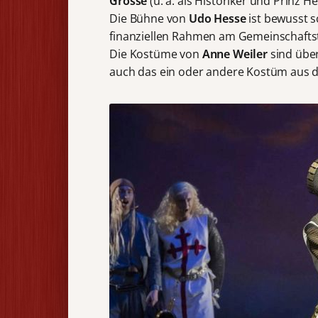
Grosse
(u. a. als Historiker und Prinz H
Die Bühne von
Udo Hesse
ist bewusst s
finanziellen Rahmen am Gemeinschaftsth
Die Kostüme von
Anne Weiler
sind übe
auch das ein oder andere Kostüm aus 