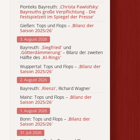
Pionteks Bayreuth:
„
Christa Pawlofsky:
Bayreuths große Verpflichtung - Die
Festspielzeit im Spiegel der Presse
“
Gießen: Tops und Flops –
„
Bilanz der
Saison 2025/26
“
3. August 2026
Bayreuth:
„
Siegfried
“
und
„
Götterdämmerung
“
– Bilanz der zweiten
Hälfte des
„
KI-Rings
“
Wuppertal: Tops und Flops –
„
Bilanz der
Saison 2025/26
“
2. August 2026
Bayreuth:
„
Rienzi
“
, Richard Wagner
Mainz: Tops und Flops –
„
Bilanz der
Saison 2025/26
“
1. August 2026
Bonn: Tops und Flops –
„
Bilanz der
Saison 2025/26
“
31. Juli 2026