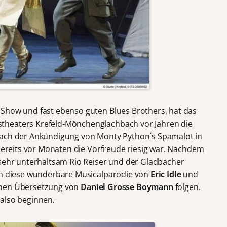
 Show und fast ebenso guten Blues Brothers, hat das
theaters Krefeld-Mönchenglachbach vor Jahren die
nach der Ankündigung von Monty Python´s Spamalot in
 bereits vor Monaten die Vorfreude riesig war. Nachdem
 sehr unterhaltsam Rio Reiser und der Gladbacher
nun diese wunderbare Musicalparodie von
Eric Idle
und
chen Übersetzung von
Daniel Grosse Boymann
folgen.
also beginnen.