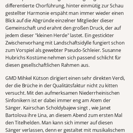
differentierte Chorführung, hinter einmütig zur Schau
gestellter Harmonie erspäht man immer wieder einen
Blick auf die Abgründe einzelner Mitglieder dieser
Gemeinschaft und erahnt den großen Druck, der auf
jedem dieser "kleinen Herde" lastet. Ein gestickter
Zwischenvorhang mit Landschaftsidylle fungiert schon
zum Vorspiel als gewebter Pseudo-Schleier. Susanne
Hubrichs Kostüme nehmen sich passend schlicht für
diesen gesellschaftlichen Rahmen aus.
GMD Mihkel Kütson dirigiert einen sehr direkten Verdi,
der die Brüche in der Qualitätsfaktur nicht zu kitten
versucht. Mit den aufmerksamen Niederrheinischen
Sinfonikern ist er dabei immer eng am Atem der
Sänger. Kairschan Scholdybajew singt , wie Janet
Bartolova ihre Lina, an diesem Abend zum ersten Mal
den Titelhelden. Man kann sich immer auf diesen
Sänger verlassen, denn er gestaltet mit musikalischem