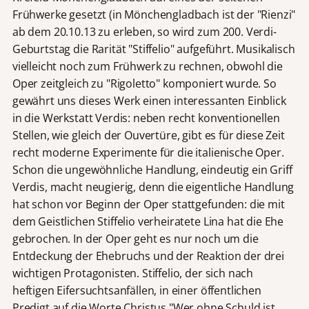
Frühwerke gesetzt (in Mönchengladbach ist der "Rienzi"
ab dem 20.10.13 zu erleben, so wird zum 200. Verdi-
Geburtstag die Rarität "Stiffelio" aufgeführt. Musikalisch
vielleicht noch zum Frühwerk zu rechnen, obwohl die
Oper zeitgleich zu "Rigoletto" komponiert wurde. So
gewährt uns dieses Werk einen interessanten Einblick
in die Werkstatt Verdis: neben recht konventionellen
Stellen, wie gleich der Ouvertüre, gibt es für diese Zeit
recht moderne Experimente für die italienische Oper.
Schon die ungewöhnliche Handlung, eindeutig ein Griff
Verdis, macht neugierig, denn die eigentliche Handlung
hat schon vor Beginn der Oper stattgefunden: die mit
dem Geistlichen Stiffelio verheiratete Lina hat die Ehe
gebrochen. In der Oper geht es nur noch um die
Entdeckung der Ehebruchs und der Reaktion der drei
wichtigen Protagonisten. Stiffelio, der sich nach
heftigen Eifersuchtsanfällen, in einer öffentlichen
Predigt auf die Worte Christus "Wer ohne Schuld ist,