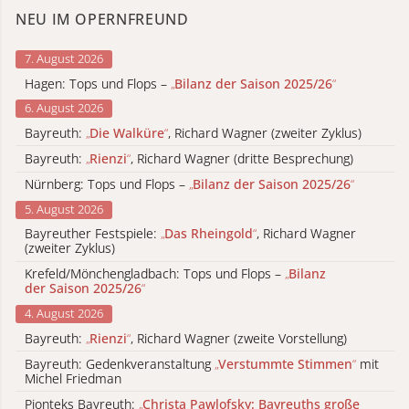
NEU IM OPERNFREUND
7. August 2026
Hagen: Tops und Flops –
„
Bilanz der Saison 2025/26
“
6. August 2026
Bayreuth:
„
Die Walküre
“
, Richard Wagner (zweiter Zyklus)
Bayreuth:
„
Rienzi
“
, Richard Wagner (dritte Besprechung)
Nürnberg: Tops und Flops –
„
Bilanz der Saison 2025/26
“
5. August 2026
Bayreuther Festspiele:
„
Das Rheingold
“
, Richard Wagner
(zweiter Zyklus)
Krefeld/Mönchengladbach: Tops und Flops –
„
Bilanz
der Saison 2025/26
“
4. August 2026
Bayreuth:
„
Rienzi
“
, Richard Wagner (zweite Vorstellung)
Bayreuth: Gedenkveranstaltung
„
Verstummte Stimmen
“
mit
Michel Friedman
Pionteks Bayreuth:
„
Christa Pawlofsky: Bayreuths große