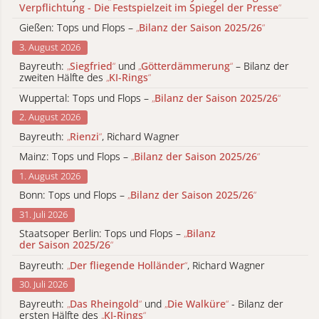
Verpflichtung - Die Festspielzeit im Spiegel der Presse
“
Gießen: Tops und Flops –
„
Bilanz der Saison 2025/26
“
3. August 2026
Bayreuth:
„
Siegfried
“
und
„
Götterdämmerung
“
– Bilanz der
zweiten Hälfte des
„
KI-Rings
“
Wuppertal: Tops und Flops –
„
Bilanz der Saison 2025/26
“
2. August 2026
Bayreuth:
„
Rienzi
“
, Richard Wagner
Mainz: Tops und Flops –
„
Bilanz der Saison 2025/26
“
1. August 2026
Bonn: Tops und Flops –
„
Bilanz der Saison 2025/26
“
31. Juli 2026
Staatsoper Berlin: Tops und Flops –
„
Bilanz
der Saison 2025/26
“
Bayreuth:
„
Der fliegende Holländer
“
, Richard Wagner
30. Juli 2026
Bayreuth:
„
Das Rheingold
“
und
„
Die Walküre
“
- Bilanz der
ersten Hälfte des
„
KI-Rings
“