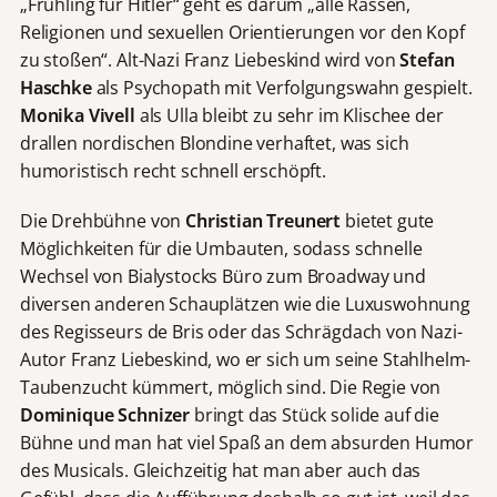
„Frühling für Hitler“ geht es darum „alle Rassen,
Religionen und sexuellen Orientierungen vor den Kopf
zu stoßen“. Alt-Nazi Franz Liebeskind wird von
Stefan
Haschke
als Psychopath mit Verfolgungswahn gespielt.
Monika Vivell
als Ulla bleibt zu sehr im Klischee der
drallen nordischen Blondine verhaftet, was sich
humoristisch recht schnell erschöpft.
Die Drehbühne von
Christian Treunert
bietet gute
Möglichkeiten für die Umbauten, sodass schnelle
Wechsel von Bialystocks Büro zum Broadway und
diversen anderen Schauplätzen wie die Luxuswohnung
des Regisseurs de Bris oder das Schrägdach von Nazi-
Autor Franz Liebeskind, wo er sich um seine Stahlhelm-
Taubenzucht kümmert, möglich sind. Die Regie von
Dominique Schnizer
bringt das Stück solide auf die
Bühne und man hat viel Spaß an dem absurden Humor
des Musicals. Gleichzeitig hat man aber auch das