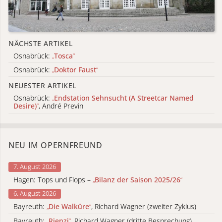
NÄCHSTE ARTIKEL
Osnabrück:
„
Tosca
“
Osnabrück:
„
Doktor Faust
“
NEUESTER ARTIKEL
Osnabrück:
„
Endstation Sehnsucht (A Streetcar Named
Desire)
“
, André Previn
NEU IM OPERNFREUND
7. August 2026
Hagen: Tops und Flops –
„
Bilanz der Saison 2025/26
“
6. August 2026
Bayreuth:
„
Die Walküre
“
, Richard Wagner (zweiter Zyklus)
Bayreuth:
„
Rienzi
“
, Richard Wagner (dritte Besprechung)