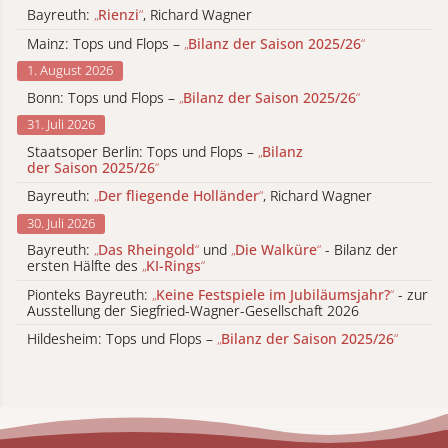
Bayreuth:
„
Rienzi
“
, Richard Wagner
Mainz: Tops und Flops –
„
Bilanz der Saison 2025/26
“
1. August 2026
Bonn: Tops und Flops –
„
Bilanz der Saison 2025/26
“
31. Juli 2026
Staatsoper Berlin: Tops und Flops –
„
Bilanz
der Saison 2025/26
“
Bayreuth:
„
Der fliegende Holländer
“
, Richard Wagner
30. Juli 2026
Bayreuth:
„
Das Rheingold
“
und
„
Die Walküre
“
- Bilanz der
ersten Hälfte des
„
KI-Rings
“
Pionteks Bayreuth:
„
Keine Festspiele im Jubiläumsjahr?
“
- zur
Ausstellung der Siegfried-Wagner-Gesellschaft 2026
Hildesheim: Tops und Flops –
„
Bilanz der Saison 2025/26
“