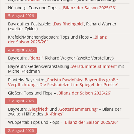
Nürnberg: Tops und Flops –
„
Bilanz der Saison 2025/26
“
5. August 2026
Bayreuther Festspiele:
„
Das Rheingold
“
, Richard Wagner
(zweiter Zyklus)
Krefeld/Mönchengladbach: Tops und Flops –
„
Bilanz
der Saison 2025/26
“
4. August 2026
Bayreuth:
„
Rienzi
“
, Richard Wagner (zweite Vorstellung)
Bayreuth: Gedenkveranstaltung
„
Verstummte Stimmen
“
mit
Michel Friedman
Pionteks Bayreuth:
„
Christa Pawlofsky: Bayreuths große
Verpflichtung - Die Festspielzeit im Spiegel der Presse
“
Gießen: Tops und Flops –
„
Bilanz der Saison 2025/26
“
3. August 2026
Bayreuth:
„
Siegfried
“
und
„
Götterdämmerung
“
– Bilanz der
zweiten Hälfte des
„
KI-Rings
“
Wuppertal: Tops und Flops –
„
Bilanz der Saison 2025/26
“
2. August 2026