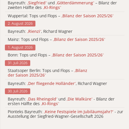
Bayreuth:
„
Siegfried
“
und
„
Götterdämmerung
“
– Bilanz der
zweiten Hälfte des
„
KI-Rings
“
Wuppertal: Tops und Flops –
„
Bilanz der Saison 2025/26
“
2. August 2026
Bayreuth:
„
Rienzi
“
, Richard Wagner
Mainz: Tops und Flops –
„
Bilanz der Saison 2025/26
“
1. August 2026
Bonn: Tops und Flops –
„
Bilanz der Saison 2025/26
“
31. Juli 2026
Staatsoper Berlin: Tops und Flops –
„
Bilanz
der Saison 2025/26
“
Bayreuth:
„
Der fliegende Holländer
“
, Richard Wagner
30. Juli 2026
Bayreuth:
„
Das Rheingold
“
und
„
Die Walküre
“
- Bilanz der
ersten Hälfte des
„
KI-Rings
“
Pionteks Bayreuth:
„
Keine Festspiele im Jubiläumsjahr?
“
- zur
Ausstellung der Siegfried-Wagner-Gesellschaft 2026