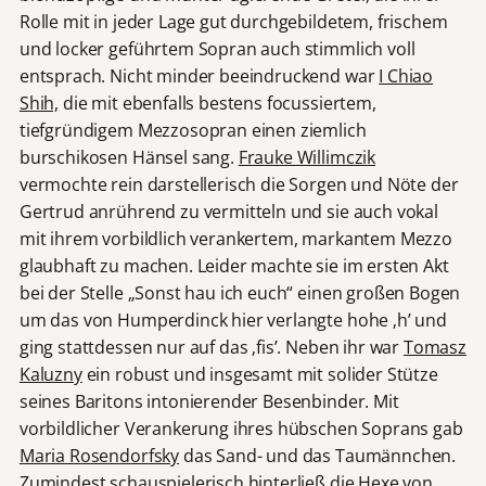
Rolle mit in jeder Lage gut durchgebildetem, frischem
und locker geführtem Sopran auch stimmlich voll
entsprach. Nicht minder beeindruckend war
I Chiao
Shih,
die mit ebenfalls bestens focussiertem,
tiefgründigem Mezzosopran einen ziemlich
burschikosen Hänsel sang.
Frauke Willimczik
vermochte rein darstellerisch die Sorgen und Nöte der
Gertrud anrührend zu vermitteln und sie auch vokal
mit ihrem vorbildlich verankertem, markantem Mezzo
glaubhaft zu machen. Leider machte sie im ersten Akt
bei der Stelle „Sonst hau ich euch“ einen großen Bogen
um das von Humperdinck hier verlangte hohe ‚h’ und
ging stattdessen nur auf das ‚fis’. Neben ihr war
Tomasz
Kaluzny
ein robust und insgesamt mit solider Stütze
seines Baritons intonierender Besenbinder. Mit
vorbildlicher Verankerung ihres hübschen Soprans gab
Maria Rosendorfsky
das Sand- und das Taumännchen.
Zumindest schauspielerisch hinterließ die Hexe von