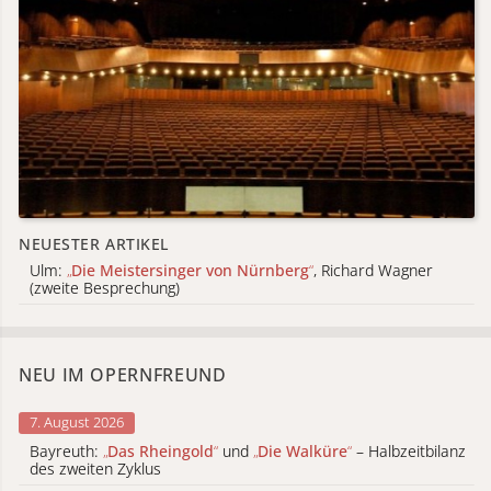
NEUESTER ARTIKEL
Ulm:
„
Die Meistersinger von Nürnberg
“
, Richard Wagner
(zweite Besprechung)
NEU IM OPERNFREUND
7. August 2026
Bayreuth:
„
Das Rheingold
“
und
„
Die Walküre
“
– Halbzeitbilanz
des zweiten Zyklus