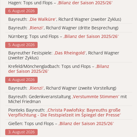
Hagen: Tops und Flops –
„
Bilanz der Saison 2025/26
“
6. August 2026
Bayreuth:
„
Die Walküre
“
, Richard Wagner (zweiter Zyklus)
Bayreuth:
„
Rienzi
“
, Richard Wagner (dritte Besprechung)
Nürnberg: Tops und Flops –
„
Bilanz der Saison 2025/26
“
5. August 2026
Bayreuther Festspiele:
„
Das Rheingold
“
, Richard Wagner
(zweiter Zyklus)
Krefeld/Mönchengladbach: Tops und Flops –
„
Bilanz
der Saison 2025/26
“
4. August 2026
Bayreuth:
„
Rienzi
“
, Richard Wagner (zweite Vorstellung)
Bayreuth: Gedenkveranstaltung
„
Verstummte Stimmen
“
mit
Michel Friedman
Pionteks Bayreuth:
„
Christa Pawlofsky: Bayreuths große
Verpflichtung - Die Festspielzeit im Spiegel der Presse
“
Gießen: Tops und Flops –
„
Bilanz der Saison 2025/26
“
3. August 2026