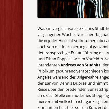
Was ein vergleichsweise kleines Stadtth
vergangenen Woche. Nur einen Tag nach 
die in jeder Hinsicht vollkommen überz
auch von der Inszenierung auf ganz hoh
deutschsprachige Erstaufführung des Mu
und Ethan Popp ist, wie im Vorfeld zu
Intendanten
Andreas von Studnitz
, de
Publikum gebührend verabschieden konn
Angeles während der 80iger-Jahre anges
der Bar von Dennis Dupree und nimmt un
Reise über den brodelnden Sunsetstrip
an dieser Stelle ein modernes Shoppin
hiervon mit vielleicht nicht ganz legal
Einnahmen her, hier soll ein Konzert de