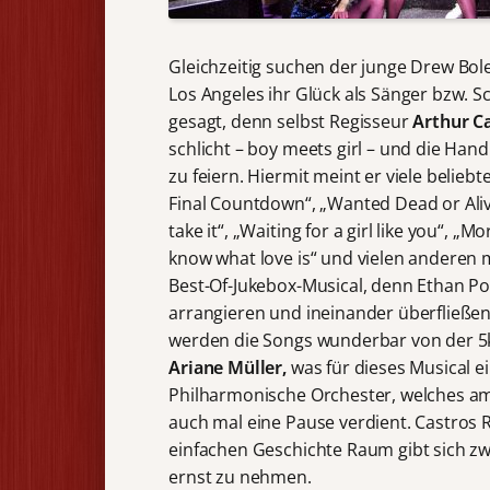
Gleichzeitig suchen der junge Drew Bo
Los Angeles ihr Glück als Sänger bzw. 
gesagt, denn selbst Regisseur
Arthur C
schlicht – boy meets girl – und die Hand
zu feiern. Hiermit meint er viele belie
Final Countdown“, „Wanted Dead or Alive
take it“, „Waiting for a girl like you“, 
know what love is“ und vielen anderen m
Best-Of-Jukebox-Musical, denn Ethan Pop
arrangieren und ineinander überfließen
werden die Songs wunderbar von der 5k
Ariane Müller,
was für dieses Musical e
Philharmonische Orchester, welches am
auch mal eine Pause verdient. Castros Re
einfachen Geschichte Raum gibt sich zw
ernst zu nehmen.