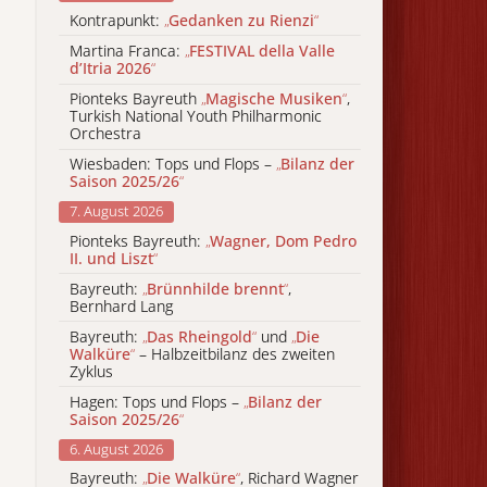
Kontrapunkt:
„
Gedanken zu Rienzi
“
Martina Franca:
„
FESTIVAL della Valle
d’Itria 2026
“
Pionteks Bayreuth
„
Magische Musiken
“
,
Turkish National Youth Philharmonic
Orchestra
Wiesbaden: Tops und Flops –
„
Bilanz der
Saison 2025/26
“
7. August 2026
Pionteks Bayreuth:
„
Wagner, Dom Pedro
II. und Liszt
“
Bayreuth:
„
Brünnhilde brennt
“
,
Bernhard Lang
Bayreuth:
„
Das Rheingold
“
und
„
Die
Walküre
“
– Halbzeitbilanz des zweiten
Zyklus
Hagen: Tops und Flops –
„
Bilanz der
Saison 2025/26
“
6. August 2026
Bayreuth:
„
Die Walküre
“
, Richard Wagner