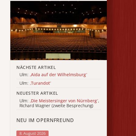
NÄCHSTE ARTIKEL
Ulm:
„
Aida auf der Wilhelmsburg
“
Ulm:
„
Turandot
“
NEUESTER ARTIKEL
Ulm:
„
Die Meistersinger von Nürnberg
“
,
Richard Wagner (zweite Besprechung)
NEU IM OPERNFREUND
8. August 2026