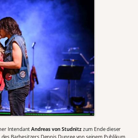
mer Intendant
Andreas von Studnitz
zum Ende dieser
lle des Barbesitzers Dennis Dupree von seinem Publikum,