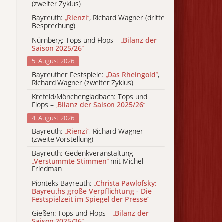
(zweiter Zyklus)
Bayreuth:
„
Rienzi
“
, Richard Wagner (dritte
Besprechung)
Nürnberg: Tops und Flops –
„
Bilanz der
Saison 2025/26
“
5. August 2026
Bayreuther Festspiele:
„
Das Rheingold
“
,
Richard Wagner (zweiter Zyklus)
Krefeld/Mönchengladbach: Tops und
Flops –
„
Bilanz der Saison 2025/26
“
4. August 2026
Bayreuth:
„
Rienzi
“
, Richard Wagner
(zweite Vorstellung)
Bayreuth: Gedenkveranstaltung
„
Verstummte Stimmen
“
mit Michel
Friedman
Pionteks Bayreuth:
„
Christa Pawlofsky:
Bayreuths große Verpflichtung - Die
Festspielzeit im Spiegel der Presse
“
Gießen: Tops und Flops –
„
Bilanz der
Saison 2025/26
“