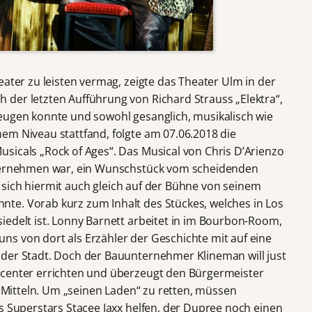
eater zu leisten vermag, zeigte das Theater Ulm in der
der letzten Aufführung von Richard Strauss „Elektra“,
eugen konnte und sowohl gesanglich, musikalisch wie
em Niveau stattfand, folgte am 07.06.2018 die
sicals „Rock of Ages“. Das Musical von Chris D’Arienzo
 vernehmen war, ein Wunschstück vom scheidenden
r sich hiermit auch gleich auf der Bühne von seinem
te. Vorab kurz zum Inhalt des Stückes, welches in Los
iedelt ist. Lonny Barnett arbeitet in im Bourbon-Room,
s von dort als Erzähler der Geschichte mit auf eine
 der Stadt. Doch der Bauunternehmer Klineman will just
gcenter errichten und überzeugt den Bürgermeister
en Mitteln. Um „seinen Laden“ zu retten, müssen
s Superstars Stacee Jaxx helfen, der Dupree noch einen