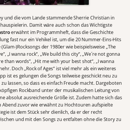
ley und die vom Lande stammende Sherrie Christian in
Schauspielerin. Damit wäre auch schon das Wichtigste
astro
erwähnt im Programmheft, dass die Geschichte
lung fast nur ein Vehikel ist, um die 20 Nummer-Eins-Hits
bte (Glam-)Rocksongs der 1980er wie beispielsweise „The
“, „I wanna rock“, „We build this city“, „We´re not gonna
„More than words“, „Hit me with your best shot“, „I wanna
ehr. Doch „Rock of Ages“ ist viel mehr als ein weiteres
p ist es gelungen die Songs teilweise geschickt neu zu
 zu lassen, so dass es einfach Freude macht. Dargeboten
öpfigen Rockband unter der musikalischen Leitung von
ine absolut ausreichende Größe ist. Zudem hatte sich das
 Abend zuvor wie erwähnt zu Hochtouren aufspielte
gie ist dem Stück sehr dienlich, da er der recht
ischen und mit den Songs zu entfalten ohne die Story zu