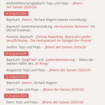
Krefeld/Mönchengladbach: Tops und Flops –
„
Bilanz
der Saison 2025/26
“
4. August 2026
Bayreuth:
„
Rienzi
“
, Richard Wagner (zweite Vorstellung)
Bayreuth: Gedenkveranstaltung
„
Verstummte Stimmen
“
mit
Michel Friedman
Pionteks Bayreuth:
„
Christa Pawlofsky: Bayreuths große
Verpflichtung - Die Festspielzeit im Spiegel der Presse
“
Gießen: Tops und Flops –
„
Bilanz der Saison 2025/26
“
3. August 2026
Bayreuth:
„
Siegfried
“
und
„
Götterdämmerung
“
– Bilanz der
zweiten Hälfte des
„
KI-Rings
“
Wuppertal: Tops und Flops –
„
Bilanz der Saison 2025/26
“
2. August 2026
Bayreuth:
„
Rienzi
“
, Richard Wagner
Mainz: Tops und Flops –
„
Bilanz der Saison 2025/26
“
1. August 2026
Bonn: Tops und Flops –
„
Bilanz der Saison 2025/26
“