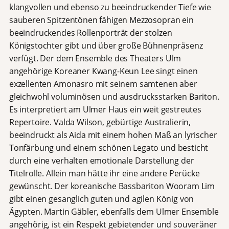
klangvollen und ebenso zu beeindruckender Tiefe wie
sauberen Spitzentönen fähigen Mezzosopran ein
beeindruckendes Rollenporträt der stolzen
Königstochter gibt und über große Bühnenpräsenz
verfügt. Der dem Ensemble des Theaters Ulm
angehörige Koreaner Kwang-Keun Lee singt einen
exzellenten Amonasro mit seinem samtenen aber
gleichwohl voluminösen und ausdrucksstarken Bariton.
Es interpretiert am Ulmer Haus ein weit gestreutes
Repertoire. Valda Wilson, gebürtige Australierin,
beeindruckt als Aida mit einem hohen Maß an lyrischer
Tonfärbung und einem schönen Legato und besticht
durch eine verhalten emotionale Darstellung der
Titelrolle. Allein man hätte ihr eine andere Perücke
gewünscht. Der koreanische Bassbariton Wooram Lim
gibt einen gesanglich guten und agilen König von
Ägypten. Martin Gäbler, ebenfalls dem Ulmer Ensemble
angehörig, ist ein Respekt gebietender und souveräner