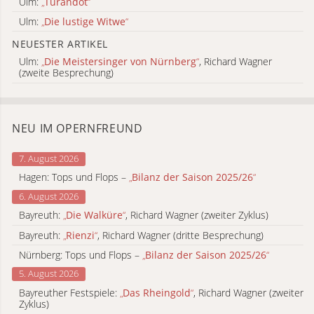
Ulm:
„
Turandot
“
Ulm:
„
Die lustige Witwe
“
NEUESTER ARTIKEL
Ulm:
„
Die Meistersinger von Nürnberg
“
, Richard Wagner
(zweite Besprechung)
NEU IM OPERNFREUND
7. August 2026
Hagen: Tops und Flops –
„
Bilanz der Saison 2025/26
“
6. August 2026
Bayreuth:
„
Die Walküre
“
, Richard Wagner (zweiter Zyklus)
Bayreuth:
„
Rienzi
“
, Richard Wagner (dritte Besprechung)
Nürnberg: Tops und Flops –
„
Bilanz der Saison 2025/26
“
5. August 2026
Bayreuther Festspiele:
„
Das Rheingold
“
, Richard Wagner (zweiter
Zyklus)