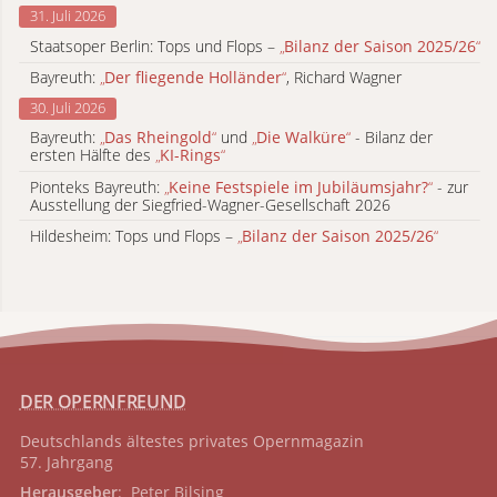
31. Juli 2026
Staatsoper Berlin: Tops und Flops –
„
Bilanz der Saison 2025/26
“
Bayreuth:
„
Der fliegende Holländer
“
, Richard Wagner
30. Juli 2026
Bayreuth:
„
Das Rheingold
“
und
„
Die Walküre
“
- Bilanz der
ersten Hälfte des
„
KI-Rings
“
Pionteks Bayreuth:
„
Keine Festspiele im Jubiläumsjahr?
“
- zur
Ausstellung der Siegfried-Wagner-Gesellschaft 2026
Hildesheim: Tops und Flops –
„
Bilanz der Saison 2025/26
“
DER OPERNFREUND
Deutschlands ältestes privates
Opernmagazin
57. Jahrgang
Herausgeber
: Peter Bilsing