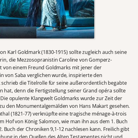
on Karl Goldmark (1830-1915) sollte zugleich auch seine
in, die Mezzosopranistin Caroline von Gomperz-
it von einem Freund Goldmarks mit jener der
von Saba verglichen wurde, inspirierte den
chrieb die Titelrolle für seine außerordentlich begabte
en hat, denn die Fertigstellung seiner Grand opéra sollte
 Die opulente Klangwelt Goldmarks wurde zur Zeit der
k zu den Monumentalgemälden von Hans Makart gesehen.
hal (1821-77) verknüpfte eine tragische ménage-à-trois
am Hof von König Salomon, wie man ihn aus dem 1. Buch
2. Buch der Chroniken 9,1-12 nachlesen kann. Freilich gibt
ehung in den Quellen des Alten Testamentes nicht und