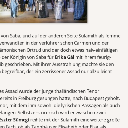
 von Saba, und auf der anderen Seite Sulamith als femme
enverwandten in der verführerischen Carmen und der
dämonischen Ortrud und der doch etwas naiv-einfältigen
ie der Königin von Saba für
Erika Gál
mit ihrem feurig-
b geschrieben. Mit ihrer Ausstrahlung machte sie den
greifbar, der ein zerrissener Assad nur allzu leicht
des Assad wurde der junge thailändischen Tenor
 bereits in Freiburg gesungen hatte, nach Budapest geholt.
enor, mit dem ihm sowohl die lyrischen Passagen als auch
angen. Selbstzerstörerisch wird er zwischen zwei
Eszter Sümegi
reihte mit der Sulamith eine weitere große
en Fach, ob als Tannhäuser Elisabeth oder Elsa, als