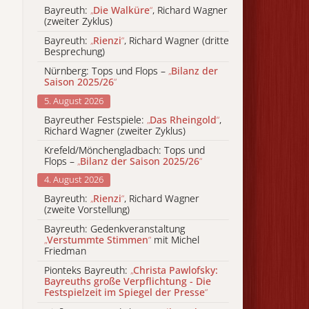
Bayreuth:
„
Die Walküre
“
, Richard Wagner
(zweiter Zyklus)
Bayreuth:
„
Rienzi
“
, Richard Wagner (dritte
Besprechung)
Nürnberg: Tops und Flops –
„
Bilanz der
Saison 2025/26
“
5. August 2026
Bayreuther Festspiele:
„
Das Rheingold
“
,
Richard Wagner (zweiter Zyklus)
Krefeld/Mönchengladbach: Tops und
Flops –
„
Bilanz der Saison 2025/26
“
4. August 2026
Bayreuth:
„
Rienzi
“
, Richard Wagner
(zweite Vorstellung)
Bayreuth: Gedenkveranstaltung
„
Verstummte Stimmen
“
mit Michel
Friedman
Pionteks Bayreuth:
„
Christa Pawlofsky:
Bayreuths große Verpflichtung - Die
Festspielzeit im Spiegel der Presse
“