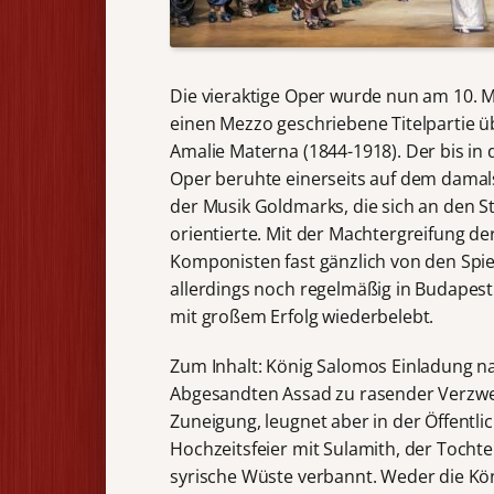
Die vieraktige Oper wurde nun am 10. M
einen Mezzo geschriebene Titelpartie 
Amalie Materna (1844-1918). Der bis in 
Oper beruhte einerseits auf dem damals
der Musik Goldmarks, die sich an den
orientierte. Mit der Machtergreifung de
Komponisten fast gänzlich von den Spi
allerdings noch regelmäßig in Budapest
mit großem Erfolg wiederbelebt.
Zum Inhalt: König Salomos Einladung na
Abgesandten Assad zu rasender Verzweif
Zuneigung, leugnet aber in der Öffentlic
Hochzeitsfeier mit Sulamith, der Tocht
syrische Wüste verbannt. Weder die Kö