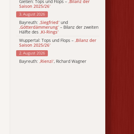
Gießen: Tops und Flops –
„
Bilanz der
Saison 2025/26
“
3. August 2026
Bayreuth:
„
Siegfried
“
und
„
Götterdämmerung
“
– Bilanz der zweiten
Hälfte des
„
KI-Rings
“
Wuppertal: Tops und Flops –
„
Bilanz der
Saison 2025/26
“
2. August 2026
Bayreuth:
„
Rienzi
“
, Richard Wagner