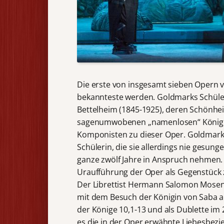
Die erste von insgesamt sieben Opern v
bekannteste werden. Goldmarks Schüler
Bettelheim (1845-1925), deren Schönhe
sagenumwobenen „namenlosen“ Königin 
Komponisten zu dieser Oper. Goldmark s
Schülerin, die sie allerdings nie gesung
ganze zwölf Jahre in Anspruch nehmen.
Uraufführung der Oper als Gegenstüc
Der Librettist Hermann Salomon Mosent
mit dem Besuch der Königin von Saba 
der Könige 10,1-13 und als Dublette im 
es die in der Oper erwähnte Liebesbezi