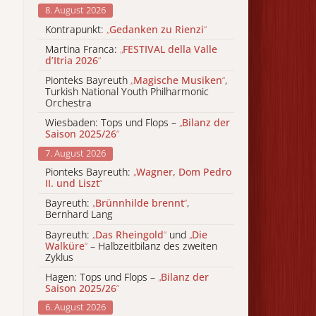
8. August 2026
Kontrapunkt:
„
Gedanken zu Rienzi
“
Martina Franca:
„
FESTIVAL della Valle
d’Itria 2026
“
Pionteks Bayreuth
„
Magische Musiken
“
,
Turkish National Youth Philharmonic
Orchestra
Wiesbaden: Tops und Flops –
„
Bilanz der
Saison 2025/26
“
7. August 2026
Pionteks Bayreuth:
„
Wagner, Dom Pedro
II. und Liszt
“
Bayreuth:
„
Brünnhilde brennt
“
,
Bernhard Lang
Bayreuth:
„
Das Rheingold
“
und
„
Die
Walküre
“
– Halbzeitbilanz des zweiten
Zyklus
Hagen: Tops und Flops –
„
Bilanz der
Saison 2025/26
“
6. August 2026