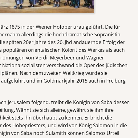
ärz 1875 in der Wiener Hofoper uraufgeführt. Die für
übernahm allerdings die hochdramatische Sopranistin
die späten 20er Jahre des 20. Jhd andauernde Erfolg der
 populären orientalischen Kolorit des Werkes als auch
 Strömungen von Verdi, Meyerbeer und Wagner
r Nationalsozialisten verschwand die Oper des jüdischen
elplänen. Nach dem zweiten Weltkrieg wurde sie
 aufgeführt und im Goldmarkjahr 2015 auch in Freiburg
ch Jerusalem folgend, treibt die Königin von Saba dessen
lung. Wähnt sie sich alleine, gewährt sie ihm ihre
hkeit stets ihn überhaupt zu kennen. Er bricht die
er des Hohepriesters, und wird von König Salomon in die
nigin von Saba noch Sulamith können Salomos Urteil