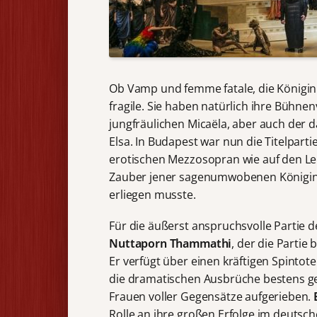
Ob Vamp und femme fatale, die Königin
fragile. Sie haben natürlich ihre Bühn
jungfräulichen Micaëla, aber auch der 
Elsa. In Budapest war nun die Titelpart
erotischen Mezzosopran wie auf den Lei
Zauber jener sagenumwobenen Königin be
erliegen musste.
Für die äußerst anspruchsvolle Partie 
Nuttaporn Thammathi
, der die Partie
Er verfügt über einen kräftigen Spintot
die dramatischen Ausbrüche bestens gel
Frauen voller Gegensätze aufgerieben.
Rolle an ihre großen Erfolge im deutsch