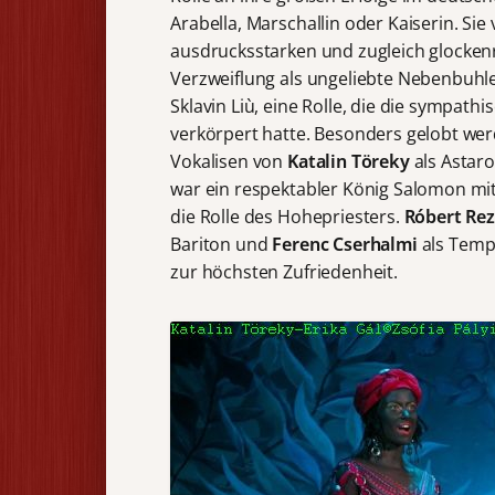
Arabella, Marschallin oder Kaiserin. Si
ausdrucksstarken und zugleich glockenr
Verzweiflung als ungeliebte Nebenbuhle
Sklavin Liù, eine Rolle, die die sympathi
verkörpert hatte. Besonders gelobt w
Vokalisen von
Katalin Töreky
als Astaro
war ein respektabler König Salomon mi
die Rolle des Hohepriesters.
Róbert Re
Bariton und
Ferenc Cserhalmi
als Temp
zur höchsten Zufriedenheit.