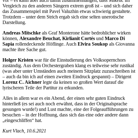
vor – es kann aber auch damit zusammenhängen, dass Mikelic im
Vergleich zu den anderen Sängern extrem groß ist – und sich daher
das Zusammenspiel mit Pavel Valuzhin etwas schwierig gestaltete.
Trotzdem – unter dem Strich ergab sich eine selten unerotische
Darstellung.
Andreas Mitschke
als Graf Monterone hätte bedrohlicher wirken
können,
Alexandre Beuchat, Kirlianit Cortés
und
Marco Di
Sapia
rollendeckende Höflinge. Auch
Elvira Soukop
als Giovanna
machte ihre Sache gut.
Holger Kristen
war für die Einstudierung des Volksopernchors
zuständig. Aus dem Orchestergraben klang es teilweise sehr rustikal
(was aber unter Umständen auch meinem Sitzplatz zuzuschreiben ist
– auch da bin ich auf einen zweiten Eindruck gespannt) – Dirigent
Lorenz C. Aichner
legte da keinen so großen Wert darauf die
lyrischeren Teile der Partitur zu erkunden.
Alles in allem war es ein Abend, der einen sehr guten Eindruck
hinterließ (es sei auch noch erwähnt, dass in der Originalsprache
gesungen wurde!) und Lust machte, eine der Folgeaufführungen zu
besuchen – in der Hoffnung, dass sich das eine oder andere dann
„eingeschliffen“ hat.
Kurt Vlach, 10.6.2021