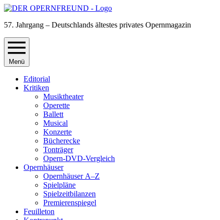
57. Jahrgang – Deutschlands ältestes privates Opernmagazin
Menü
Editorial
Kritiken
Musiktheater
Operette
Ballett
Musical
Konzerte
Bücherecke
Tonträger
Opern-DVD-Vergleich
Opernhäuser
Opernhäuser A–Z
Spielpläne
Spielzeitbilanzen
Premierenspiegel
Feuilleton