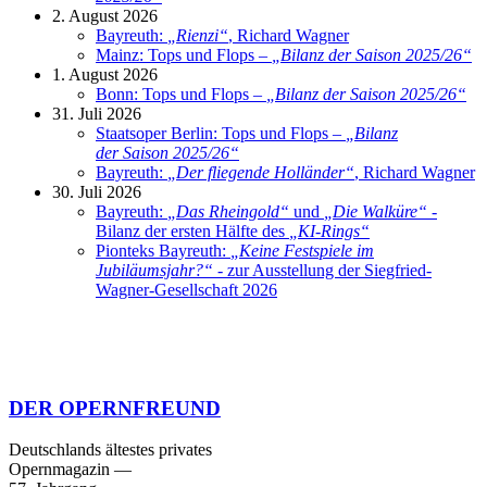
2. August 2026
Bayreuth:
„
Rienzi
“
, Richard Wagner
Mainz: Tops und Flops –
„
Bilanz der Saison 2025/26
“
1. August 2026
Bonn: Tops und Flops –
„
Bilanz der Saison 2025/26
“
31. Juli 2026
Staatsoper Berlin: Tops und Flops –
„
Bilanz
der Saison 2025/26
“
Bayreuth:
„
Der fliegende Holländer
“
, Richard Wagner
30. Juli 2026
Bayreuth:
„
Das Rheingold
“
und
„
Die Walküre
“
-
Bilanz der ersten Hälfte des
„
KI-Rings
“
Pionteks Bayreuth:
„
Keine Festspiele im
Jubiläumsjahr?
“
- zur Ausstellung der Siegfried-
Wagner-Gesellschaft 2026
DER OPERNFREUND
Deutschlands ältestes privates
Opernmagazin
—