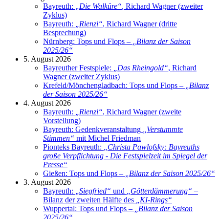
Bayreuth:
„
Die Walküre
“
, Richard Wagner (zweiter
Zyklus)
Bayreuth:
„
Rienzi
“
, Richard Wagner (dritte
Besprechung)
Nürnberg: Tops und Flops –
„
Bilanz der Saison
2025/26
“
5. August 2026
Bayreuther Festspiele:
„
Das Rheingold
“
, Richard
Wagner (zweiter Zyklus)
Krefeld/Mönchengladbach: Tops und Flops –
„
Bilanz
der Saison 2025/26
“
4. August 2026
Bayreuth:
„
Rienzi
“
, Richard Wagner (zweite
Vorstellung)
Bayreuth: Gedenkveranstaltung
„
Verstummte
Stimmen
“
mit Michel Friedman
Pionteks Bayreuth:
„
Christa Pawlofsky: Bayreuths
große Verpflichtung - Die Festspielzeit im Spiegel der
Presse
“
Gießen: Tops und Flops –
„
Bilanz der Saison 2025/26
“
3. August 2026
Bayreuth:
„
Siegfried
“
und
„
Götterdämmerung
“
–
Bilanz der zweiten Hälfte des
„
KI-Rings
“
Wuppertal: Tops und Flops –
„
Bilanz der Saison
2025/26
“