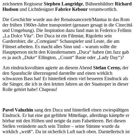
zeichneten Regisseur
Stephen Langridge
, Bühnenbildner
Richard
Hudson
und Lichtdesigner
Fabrice Kebour
verantwortlich.
Die Geschichte wurde aus der Renaissancezeit/Mantua in das Rom
der frühen 1960er-Jahre transponiert (genauer gesagt in die Cinecittá
und Umgebung). Die Inspiration dazu fand man in Federico Fellinis
„La Dolce Vita“. Der Duca ist ein Filmstar, Rigoletto sein
Garderobier, die „Cortegiani“ Schauspieler und Leute, die am
Filmset arbeiten. Es macht alles Sinn und – warum sollte die
Hauptperson nicht den Künstlernamen „Duca“ haben (im Jazz gab
es ja auch „Duke“ Ellington, „Count“ Basie oder „Lady Day“)?
Am eindrucksvollsten agierte an diesem Abend
Stefan Cerny,
der
den Sparafucile überzeugend darstellte und einen wirklich
schwarzen Bass hat! Er hinterließ einen viel besseren Eindruck als
die Sänger, die ich in den letzten Jahren an der Staatsoper in dieser
Rolle gehört habe! Chapeau!
Pavel Valuzhin
sang den Duca und hinterließ einen zwiespältigen
Eindruck. Er hat eine gut geführte Mittellage, allerdings kämpfte er
hörbar mit den Höhen und neigte da zum Falsettieren. Bei diesen
Stellen veränderte auch sein Timbre – seine Stimme wurde da
wirklich „weiß“. Da ist sicherlich Luft nach oben. Darstellerisch ist