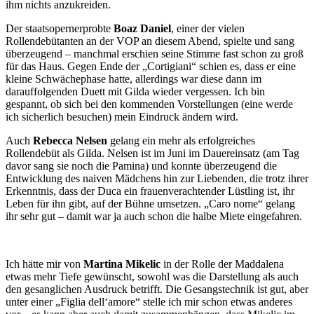
ihm nichts anzukreiden.
Der staatsopernerprobte
Boaz Daniel
, einer der vielen
Rollendebütanten an der VOP an diesem Abend, spielte und sang
überzeugend – manchmal erschien seine Stimme fast schon zu groß
für das Haus. Gegen Ende der „Cortigiani“ schien es, dass er eine
kleine Schwächephase hatte, allerdings war diese dann im
darauffolgenden Duett mit Gilda wieder vergessen. Ich bin
gespannt, ob sich bei den kommenden Vorstellungen (eine werde
ich sicherlich besuchen) mein Eindruck ändern wird.
Auch
Rebecca Nelsen
gelang ein mehr als erfolgreiches
Rollendebüt als Gilda. Nelsen ist im Juni im Dauereinsatz (am Tag
davor sang sie noch die Pamina) und konnte überzeugend die
Entwicklung des naiven Mädchens hin zur Liebenden, die trotz ihrer
Erkenntnis, dass der Duca ein frauenverachtender Lüstling ist, ihr
Leben für ihn gibt, auf der Bühne umsetzen. „Caro nome“ gelang
ihr sehr gut – damit war ja auch schon die halbe Miete eingefahren.
Ich hätte mir von
Martina Mikelic
in der Rolle der Maddalena
etwas mehr Tiefe gewünscht, sowohl was die Darstellung als auch
den gesanglichen Ausdruck betrifft. Die Gesangstechnik ist gut, aber
unter einer „Figlia dell‘amore“ stelle ich mir schon etwas anderes