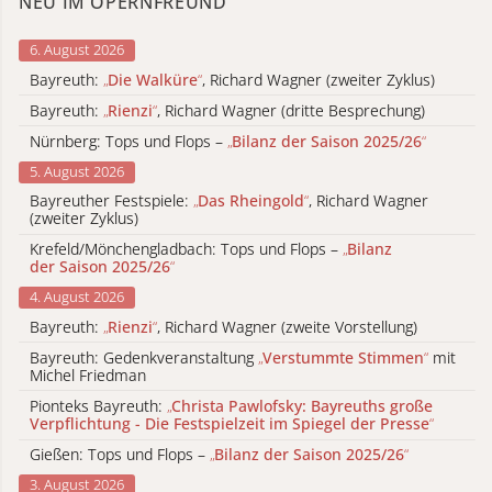
NEU IM OPERNFREUND
6. August 2026
Bayreuth:
„
Die Walküre
“
, Richard Wagner (zweiter Zyklus)
Bayreuth:
„
Rienzi
“
, Richard Wagner (dritte Besprechung)
Nürnberg: Tops und Flops –
„
Bilanz der Saison 2025/26
“
5. August 2026
Bayreuther Festspiele:
„
Das Rheingold
“
, Richard Wagner
(zweiter Zyklus)
Krefeld/Mönchengladbach: Tops und Flops –
„
Bilanz
der Saison 2025/26
“
4. August 2026
Bayreuth:
„
Rienzi
“
, Richard Wagner (zweite Vorstellung)
Bayreuth: Gedenkveranstaltung
„
Verstummte Stimmen
“
mit
Michel Friedman
Pionteks Bayreuth:
„
Christa Pawlofsky: Bayreuths große
Verpflichtung - Die Festspielzeit im Spiegel der Presse
“
Gießen: Tops und Flops –
„
Bilanz der Saison 2025/26
“
3. August 2026