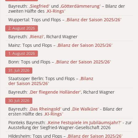
Bayreuth:
„
Siegfried
“
und
„
Götterdämmerung
“
– Bilanz der
zweiten Hälfte des
„
KI-Rings
“
Wuppertal: Tops und Flops –
„
Bilanz der Saison 2025/26
“
2. August 2026
Bayreuth:
„
Rienzi
“
, Richard Wagner
Mainz: Tops und Flops –
„
Bilanz der Saison 2025/26
“
1. August 2026
Bonn: Tops und Flops –
„
Bilanz der Saison 2025/26
“
31. Juli 2026
Staatsoper Berlin: Tops und Flops –
„
Bilanz
der Saison 2025/26
“
Bayreuth:
„
Der fliegende Holländer
“
, Richard Wagner
30. Juli 2026
Bayreuth:
„
Das Rheingold
“
und
„
Die Walküre
“
- Bilanz der
ersten Hälfte des
„
KI-Rings
“
Pionteks Bayreuth:
„
Keine Festspiele im Jubiläumsjahr?
“
- zur
Ausstellung der Siegfried-Wagner-Gesellschaft 2026
Hildesheim: Tops und Flops –
„
Bilanz der Saison 2025/26
“