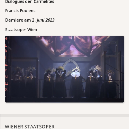
s
Dialogues den Carmélites
c
Francis Poulenc
h
u
Derniere am 2
.
Juni 2023
t
Staatsoper Wien
z
e
r
k
l
ä
r
u
n
g
.
WIENER STAATSOPER