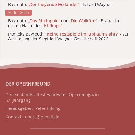
Bayreuth:
„
Der fliegende Holländer
“
, Richard Wagner
30. Juli 2026
Bayreuth:
„
Das Rheingold
“
und
„
Die Walküre
“
- Bilanz der
ersten Hälfte des
„
KI-Rings
“
Pionteks Bayreuth:
„
Keine Festspiele im Jubiläumsjahr?
“
- zur
Ausstellung der Siegfried-Wagner-Gesellschaft 2026
DER OPERNFREUND
Deutschlands ältestes privates
Opernmagazin
57. Jahrgang
Herausgeber
: Peter Bilsing
Kontakt
:
opera@e.mail.de