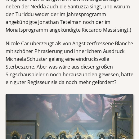
neben der Nedda auch die Santuzza singt, und warum
den Turiddu weder der im Jahresprogramm
angekündigte Jonathan Tetelman noch der im
Monatsprogramm angekündigte Riccardo Massi singt.)
Nicole Car überzeugt als von Angst zerfressene Blanche
mit schöner Phrasierung und innerlichem Ausdruck.
D
Michaela Schuster gelang eine eindrucksvolle
a
Sterbeszene. Aber was wäre aus dieser großen
s
Singschauspielerin noch herauszuholen gewesen, hätte
V
ein guter Regisseur sie da noch mehr gefordert?
i
d
e
o
w
i
r
d