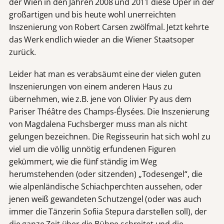
der Wien in den Jahren 2008 und 2011 diese Oper in der
großartigen und bis heute wohl unerreichten
Inszenierung von Robert Carsen zwölfmal. Jetzt kehrte
das Werk endlich wieder an die Wiener Staatsoper
zurück.
Leider hat man es verabsäumt eine der vielen guten
Inszenierungen von einem anderen Haus zu
übernehmen, wie z.B. jene von Olivier Py aus dem
Pariser Théâtre des Champs-Élysées. Die Inszenierung
von Magdalena Fuchsberger muss man als nicht
gelungen bezeichnen. Die Regisseurin hat sich wohl zu
viel um die völlig unnötig erfundenen Figuren
gekümmert, wie die fünf ständig im Weg
herumstehenden (oder sitzenden) „Todesengel“, die
wie alpenländische Schiachperchten aussehen, oder
jenen weiß gewandeten Schutzengel (oder was auch
immer die Tänzerin Sofiia Stepura darstellen soll), der
die ganze Zeit über die Bühne schreitet und die