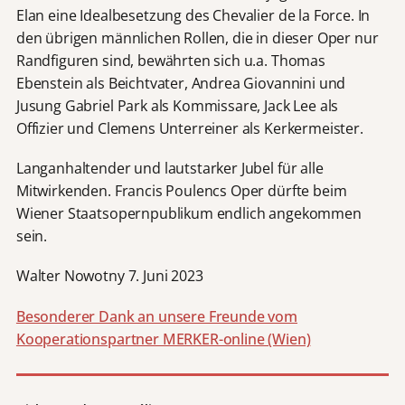
k
Elan eine Idealbesetzung des Chevalier de la Force. In
z
den übrigen männlichen Rollen, die in dieser Oper nur
e
Randfiguren sind, bewährten sich u.a. Thomas
p
Ebenstein als Beichtvater, Andrea Giovannini und
t
Jusung Gabriel Park als Kommissare, Jack Lee als
i
Offizier und Clemens Unterreiner als Kerkermeister.
e
r
e
Langanhaltender und lautstarker Jubel für alle
i
Mitwirkenden. Francis Poulencs Oper dürfte beim
c
Wiener Staatsopernpublikum endlich angekommen
h
sein.
d
i
Walter Nowotny 7. Juni 2023
e
D
Besonderer Dank an unsere Freunde vom
a
Kooperationspartner MERKER-online (Wien)
t
e
n