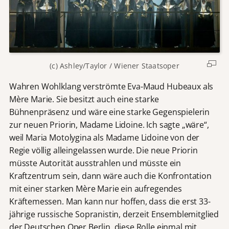
v
o
n
Y
o
u
(c) Ashley/Taylor / Wiener Staatsoper
T
u
Wahren Wohlklang verströmte Eva-Maud Hubeaux als
b
Mère Marie. Sie besitzt auch eine starke
e
Bühnenpräsenz und wäre eine starke Gegenspielerin
b
zur neuen Priorin, Madame Lidoine. Ich sagte „wäre“,
e
r
weil Maria Motolygina als Madame Lidoine von der
e
Regie völlig alleingelassen wurde. Die neue Priorin
i
müsste Autorität ausstrahlen und müsste ein
t
Kraftzentrum sein, dann wäre auch die Konfrontation
g
mit einer starken Mère Marie ein aufregendes
e
Kräftemessen. Man kann nur hoffen, dass die erst 33-
s
jährige russische Sopranistin, derzeit Ensemblemitglied
t
der Deutschen Oper Berlin, diese Rolle einmal mit
e