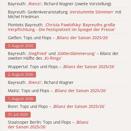
Bayreuth:
„
Rienzi
“
, Richard Wagner (zweite Vorstellung)
Bayreuth: Gedenkveranstaltung
„
Verstummte Stimmen
“
mit
Michel Friedman
Pionteks Bayreuth:
„
Christa Pawlofsky: Bayreuths große
Verpflichtung - Die Festspielzeit im Spiegel der Presse
“
Gießen: Tops und Flops –
„
Bilanz der Saison 2025/26
“
3. August 2026
Bayreuth:
„
Siegfried
“
und
„
Götterdämmerung
“
– Bilanz der
zweiten Hälfte des
„
KI-Rings
“
Wuppertal: Tops und Flops –
„
Bilanz der Saison 2025/26
“
2. August 2026
Bayreuth:
„
Rienzi
“
, Richard Wagner
Mainz: Tops und Flops –
„
Bilanz der Saison 2025/26
“
1. August 2026
Bonn: Tops und Flops –
„
Bilanz der Saison 2025/26
“
31. Juli 2026
Staatsoper Berlin: Tops und Flops –
„
Bilanz
der Saison 2025/26
“