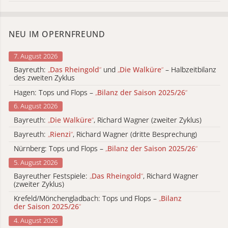
NEU IM OPERNFREUND
7. August 2026
Bayreuth:
„
Das Rheingold
“
und
„
Die Walküre
“
– Halbzeitbilanz
des zweiten Zyklus
Hagen: Tops und Flops –
„
Bilanz der Saison 2025/26
“
6. August 2026
Bayreuth:
„
Die Walküre
“
, Richard Wagner (zweiter Zyklus)
Bayreuth:
„
Rienzi
“
, Richard Wagner (dritte Besprechung)
Nürnberg: Tops und Flops –
„
Bilanz der Saison 2025/26
“
5. August 2026
Bayreuther Festspiele:
„
Das Rheingold
“
, Richard Wagner
(zweiter Zyklus)
Krefeld/Mönchengladbach: Tops und Flops –
„
Bilanz
der Saison 2025/26
“
4. August 2026