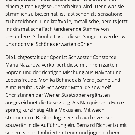
l
einem guten Regisseur erarbeiten wird. Denn was sie
l
stimmlich zu bieten hat, ist fast schon als sensationell
t
zu bezeichnen. Eine kraftvolle, metallische, bereits jetzt
.
ins dramatische Fach tendierende Stimme von
M
besonderer Schönheit. Von dieser Sängerin werden wir
i
uns noch viel Schönes erwarten dürfen.
t
d
Die Lichtgestalt der Oper ist Schwester Constance.
e
Maria Nazarova verkörpert diese mit ihrem zarten
m
A
Sopran und der richtigen Mischung aus Naivität und
b
Lebensfreude. Monika Bohinec als Mère Jeanne und
s
Alma Neuhaus als Schwester Mathilde sowie elf
p
Choristinnen der Wiener Staatsoper ergänzten
i
ausgezeichnet die Besetzung. Als Marquis de la Force
e
sprang kurzfristig Attila Mokus ein. Mit weich
l
strömendem Bariton fügte er sich auch szenisch
e
n
souverän in die Aufführung ein. Bernard Richter ist mit
a
seinem schön timbrierten Tenor und jugendlichem