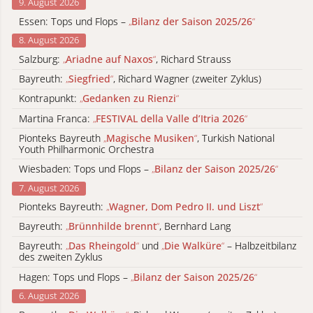
9. August 2026
Essen: Tops und Flops –
„
Bilanz der Saison 2025/26
“
8. August 2026
Salzburg:
„
Ariadne auf Naxos
“
, Richard Strauss
Bayreuth:
„
Siegfried
“
, Richard Wagner (zweiter Zyklus)
Kontrapunkt:
„
Gedanken zu Rienzi
“
Martina Franca:
„
FESTIVAL della Valle d’Itria 2026
“
Pionteks Bayreuth
„
Magische Musiken
“
, Turkish National
Youth Philharmonic Orchestra
Wiesbaden: Tops und Flops –
„
Bilanz der Saison 2025/26
“
7. August 2026
Pionteks Bayreuth:
„
Wagner, Dom Pedro II. und Liszt
“
Bayreuth:
„
Brünnhilde brennt
“
, Bernhard Lang
Bayreuth:
„
Das Rheingold
“
und
„
Die Walküre
“
– Halbzeitbilanz
des zweiten Zyklus
Hagen: Tops und Flops –
„
Bilanz der Saison 2025/26
“
6. August 2026