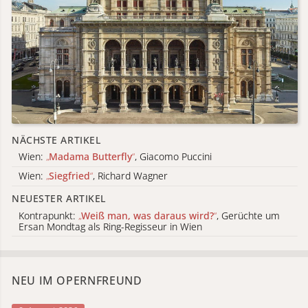
NÄCHSTE ARTIKEL
Wien:
„
Madama Butterfly
“
, Giacomo Puccini
Wien:
„
Siegfried
“
, Richard Wagner
NEUESTER ARTIKEL
Kontrapunkt:
„
Weiß man, was daraus wird?
“
, Gerüchte um
Ersan Mondtag als Ring-Regisseur in Wien
NEU IM OPERNFREUND