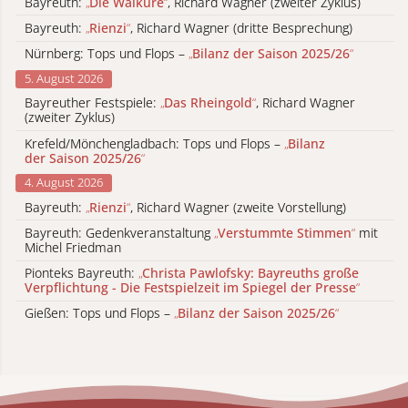
Bayreuth:
„
Die Walküre
“
, Richard Wagner (zweiter Zyklus)
Bayreuth:
„
Rienzi
“
, Richard Wagner (dritte Besprechung)
Nürnberg: Tops und Flops –
„
Bilanz der Saison 2025/26
“
5. August 2026
Bayreuther Festspiele:
„
Das Rheingold
“
, Richard Wagner
(zweiter Zyklus)
Krefeld/Mönchengladbach: Tops und Flops –
„
Bilanz
der Saison 2025/26
“
4. August 2026
Bayreuth:
„
Rienzi
“
, Richard Wagner (zweite Vorstellung)
Bayreuth: Gedenkveranstaltung
„
Verstummte Stimmen
“
mit
Michel Friedman
Pionteks Bayreuth:
„
Christa Pawlofsky: Bayreuths große
Verpflichtung - Die Festspielzeit im Spiegel der Presse
“
Gießen: Tops und Flops –
„
Bilanz der Saison 2025/26
“