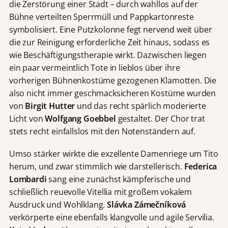
die Zerstörung einer Stadt – durch wahllos auf der
Bühne verteilten Sperrmüll und Pappkartonreste
symbolisiert. Eine Putzkolonne fegt nervend weit über
die zur Reinigung erforderliche Zeit hinaus, sodass es
wie Beschäftigungstherapie wirkt. Dazwischen liegen
ein paar vermeintlich Tote in lieblos über ihre
vorherigen Bühnenkostüme gezogenen Klamotten. Die
also nicht immer geschmacksicheren Kostüme wurden
von
Birgit Hutter
und das recht spärlich moderierte
Licht von
Wolfgang Goebbel
gestaltet. Der Chor trat
stets recht einfallslos mit den Notenständern auf.
Umso stärker wirkte die exzellente Damenriege um Tito
herum, und zwar stimmlich wie darstellerisch.
Federica
Lombardi
sang eine zunächst kämpferische und
schließlich reuevolle Vitellia mit großem vokalem
Ausdruck und Wohlklang.
Slávka Zámečníková
verkörperte eine ebenfalls klangvolle und agile Servilia.