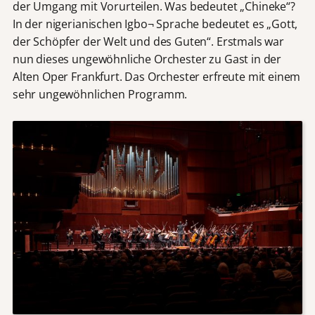
der Umgang mit Vorurteilen. Was bedeutet „Chineke“?
In der nigerianischen Igbo¬ Sprache bedeutet es „Gott,
der Schöpfer der Welt und des Guten“. Erstmals war
nun dieses ungewöhnliche Orchester zu Gast in der
Alten Oper Frankfurt. Das Orchester erfreute mit einem
sehr ungewöhnlichen Programm.