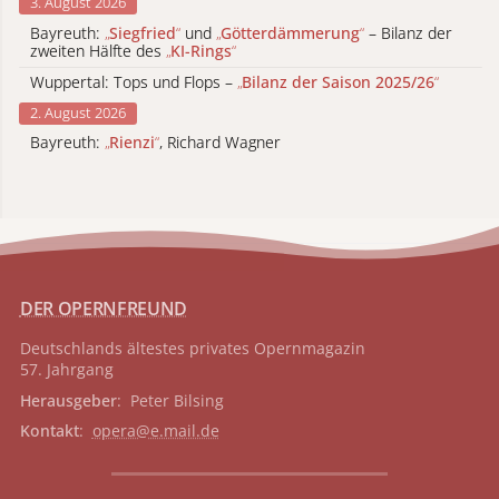
3. August 2026
Bayreuth:
„
Siegfried
“
und
„
Götterdämmerung
“
– Bilanz der
zweiten Hälfte des
„
KI-Rings
“
Wuppertal: Tops und Flops –
„
Bilanz der Saison 2025/26
“
2. August 2026
Bayreuth:
„
Rienzi
“
, Richard Wagner
DER OPERNFREUND
Deutschlands ältestes privates
Opernmagazin
57. Jahrgang
Herausgeber
: Peter Bilsing
Kontakt
:
opera@e.mail.de