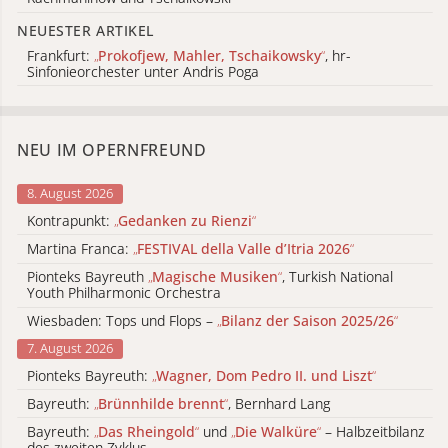
NEUESTER ARTIKEL
Frankfurt:
„
Prokofjew, Mahler, Tschaikowsky
“
, hr-
Sinfonieorchester unter Andris Poga
NEU IM OPERNFREUND
8. August 2026
Kontrapunkt:
„
Gedanken zu Rienzi
“
Martina Franca:
„
FESTIVAL della Valle d’Itria 2026
“
Pionteks Bayreuth
„
Magische Musiken
“
, Turkish National
Youth Philharmonic Orchestra
Wiesbaden: Tops und Flops –
„
Bilanz der Saison 2025/26
“
7. August 2026
Pionteks Bayreuth:
„
Wagner, Dom Pedro II. und Liszt
“
Bayreuth:
„
Brünnhilde brennt
“
, Bernhard Lang
Bayreuth:
„
Das Rheingold
“
und
„
Die Walküre
“
– Halbzeitbilanz
des zweiten Zyklus