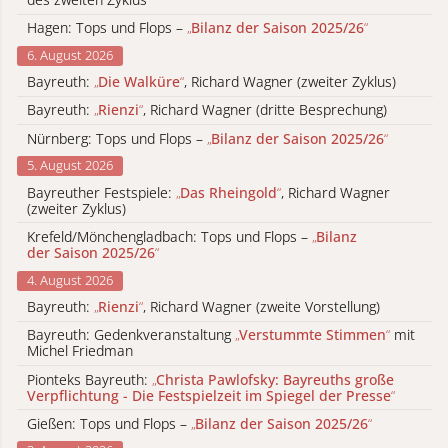
Hagen: Tops und Flops –
„
Bilanz der Saison 2025/26
“
6. August 2026
Bayreuth:
„
Die Walküre
“
, Richard Wagner (zweiter Zyklus)
Bayreuth:
„
Rienzi
“
, Richard Wagner (dritte Besprechung)
Nürnberg: Tops und Flops –
„
Bilanz der Saison 2025/26
“
5. August 2026
Bayreuther Festspiele:
„
Das Rheingold
“
, Richard Wagner
(zweiter Zyklus)
Krefeld/Mönchengladbach: Tops und Flops –
„
Bilanz
der Saison 2025/26
“
4. August 2026
Bayreuth:
„
Rienzi
“
, Richard Wagner (zweite Vorstellung)
Bayreuth: Gedenkveranstaltung
„
Verstummte Stimmen
“
mit
Michel Friedman
Pionteks Bayreuth:
„
Christa Pawlofsky: Bayreuths große
Verpflichtung - Die Festspielzeit im Spiegel der Presse
“
Gießen: Tops und Flops –
„
Bilanz der Saison 2025/26
“