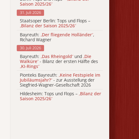
Saison 2025/26
“
31. Juli 2026
Staatsoper Berlin: Tops und Flops –
„
Bilanz der Saison 2025/26
“
Bayreuth:
„
Der fliegende Holländer
“
,
Richard Wagner
30. Juli 2026
Bayreuth:
„
Das Rheingold
“
und
„
Die
Walküre
“
- Bilanz der ersten Hälfte des
„
KI-Rings
“
Pionteks Bayreuth:
„
Keine Festspiele im
Jubiläumsjahr?
“
- zur Ausstellung der
Siegfried-Wagner-Gesellschaft 2026
Hildesheim: Tops und Flops –
„
Bilanz der
Saison 2025/26
“