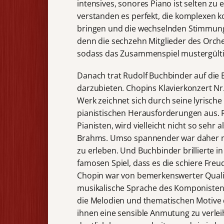
intensives, sonores Piano ist selten zu
verstanden es perfekt, die komplexen 
bringen und die wechselnden Stimmung
denn die sechzehn Mitglieder des Orche
sodass das Zusammenspiel mustergülti
Danach trat Rudolf Buchbinder auf die 
darzubieten. Chopins Klavierkonzert Nr
Werk zeichnet sich durch seine lyrische
pianistischen Herausforderungen aus. R
Pianisten, wird vielleicht nicht so sehr
Brahms. Umso spannender war daher nu
zu erleben. Und Buchbinder brillierte i
famosen Spiel, dass es die schiere Freu
Chopin war von bemerkenswerter Qualit
musikalische Sprache des Komponisten. 
die Melodien und thematischen Motive 
ihnen eine sensible Anmutung zu verlei