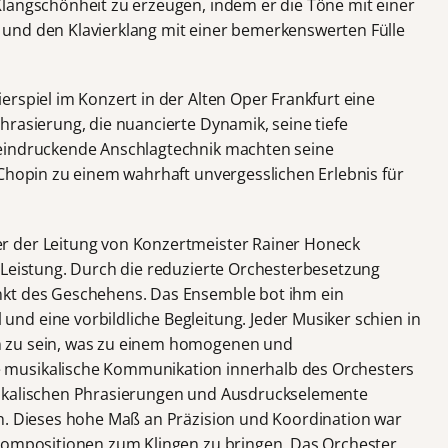
langschönheit zu erzeugen, indem er die Töne mit einer
und den Klavierklang mit einer bemerkenswerten Fülle
rspiel im Konzert in der Alten Oper Frankfurt eine
hrasierung, die nuancierte Dynamik, seine tiefe
eeindruckende Anschlagtechnik machten seine
 Chopin zu einem wahrhaft unvergesslichen Erlebnis für
r der Leitung von Konzertmeister Rainer Honeck
 Leistung. Durch die reduzierte Orchesterbesetzung
nkt des Geschehens. Das Ensemble bot ihm ein
d eine vorbildliche Begleitung. Jeder Musiker schien in
 zu sein, was zu einem homogenen und
musikalische Kommunikation innerhalb des Orchesters
sikalischen Phrasierungen und Ausdruckselemente
n. Dieses hohe Maß an Präzision und Koordination war
 Kompositionen zum Klingen zu bringen. Das Orchester