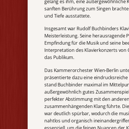
gelang es ihm, eine außergewöhnliche K
sanften Berührung zum Singen brachte 
und Tiefe ausstattete.
Insgesamt war Rudolf Buchbinders Klavie
Meisterleistung. Seine herausragende P
Empfindung für die Musik und seine b
Interpretation des Klavierkonzerts von
das Publikum.
Das Kammerorchester Wien-Berlin unte
präsentierte dazu eine eindrucksreiche
stand Buchbinder maximal im Mittelpu
außergewöhnlich gutes Zusammenspiel un
perfekter Abstimmung mit den anderen
zusammenhängenden Klang führte. Die 
war deutlich spürbar, wodurch die mu
nahtlos und organisch ineinandergriffe
essenziell, um die feinen Nuancen der