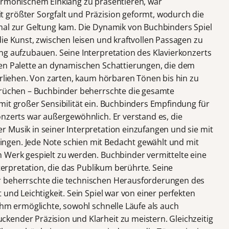
armonischem Einklang zu präsentieren, war
 größter Sorgfalt und Präzision geformt, wodurch die
mal zur Geltung kam. Die Dynamik von Buchbinders Spiel
ie Kunst, zwischen leisen und kraftvollen Passagen zu
ng aufzubauen. Seine Interpretation des Klavierkonzerts
ten Palette an dynamischen Schattierungen, die dem
erliehen. Von zarten, kaum hörbaren Tönen bis hin zu
sbrüchen – Buchbinder beherrschte die gesamte
mit großer Sensibilität ein. Buchbinders Empfindung für
onzerts war außergewöhnlich. Er verstand es, die
 Musik in seiner Interpretation einzufangen und sie mit
gen. Jede Note schien mit Bedacht gewählt und mit
 Werk gespielt zu werden. Buchbinder vermittelte eine
nterpretation, die das Publikum berührte. Seine
r beherrschte die technischen Herausforderungen des
und Leichtigkeit. Sein Spiel war von einer perfekten
ihm ermöglichte, sowohl schnelle Läufe als auch
ender Präzision und Klarheit zu meistern. Gleichzeitig