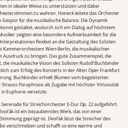
sten in idealer Weise zu unterstützen und dabei
Orchesterstimmen zu wahren. Honeck leitete das Orchester
n Gespür für die musikalische Balance. Die Dynamik
konnt gestaltet, wodurch sich ein Dialog auf höchstem
Musiker zeigten eine besondere Aufmerksamkeit für die
Interpretationen flexibel an die Gestaltung des Solisten
es Kammerorchesters Wien-Berlin, die musikalischen
Ausdruck zu bringen. Das gute Zusammenspiel, die
t, die musikalische Vision des Solisten Rudolf Buchbinder
ich zum Erfolg des Konzerts in der Alten Oper Frankfurt
terung. Buchbinder erhielt Blumen vom begeisterten
n Strauss Paraphrase als Zugabe mit höchster Virtuosität
 in Euphorie versetzte.
Serenade für Streichorchester E-Dur Op. 22 aufgeführt.
Dvořák ist ein bezauberndes Werk, das von einer
Stimmung geprägt ist. Dvořák lässt die Streicher des
be verschmelzen und schafft so eine warme und