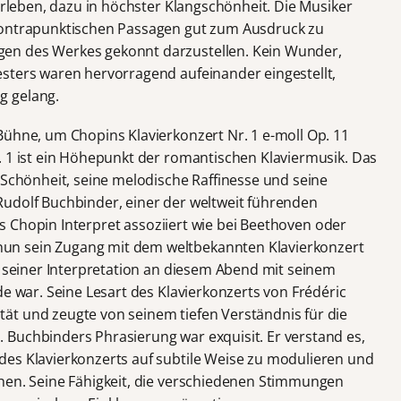
 erleben, dazu in höchster Klangschönheit. Die Musiker
kontrapunktischen Passagen gut zum Ausdruck zu
en des Werkes gekonnt darzustellen. Kein Wunder,
sters waren hervorragend aufeinander eingestellt,
g gelang.
Bühne, um Chopins Klavierkonzert Nr. 1 e-moll Op. 11
. 1 ist ein Höhepunkt der romantischen Klaviermusik. Das
 Schönheit, seine melodische Raffinesse und seine
udolf Buchbinder, einer der weltweit führenden
 als Chopin Interpret assoziiert wie bei Beethoven oder
n sein Zugang mit dem weltbekannten Klavierkonzert
n seiner Interpretation an diesem Abend mit seinem
de war. Seine Lesart des Klavierkonzerts von Frédéric
ät und zeugte von seinem tiefen Verständnis für die
Buchbinders Phrasierung war exquisit. Er verstand es,
des Klavierkonzerts auf subtile Weise zu modulieren und
hen. Seine Fähigkeit, die verschiedenen Stimmungen