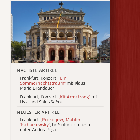
NÄCHSTE ARTIKEL
Frankfurt, Konzert:
„
Ein
Sommernachtstraum
“
mit Klaus
Maria Brandauer
Frankfurt, Konzert:
„
Kit Armstrong
“
mit
Liszt und Saint-Saëns
NEUESTER ARTIKEL
Frankfurt:
„
Prokofjew, Mahler,
Tschaikowsky
“
, hr-Sinfonieorchester
unter Andris Poga