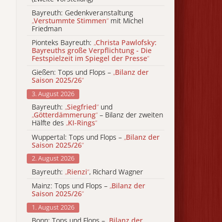
Bayreuth: Gedenkveranstaltung
„
Verstummte Stimmen
“
mit Michel
Friedman
Pionteks Bayreuth:
„
Christa Pawlofsky:
Bayreuths große Verpflichtung - Die
Festspielzeit im Spiegel der Presse
“
Gießen: Tops und Flops –
„
Bilanz der
Saison 2025/26
“
3. August 2026
Bayreuth:
„
Siegfried
“
und
„
Götterdämmerung
“
– Bilanz der zweiten
Hälfte des
„
KI-Rings
“
Wuppertal: Tops und Flops –
„
Bilanz der
Saison 2025/26
“
2. August 2026
Bayreuth:
„
Rienzi
“
, Richard Wagner
Mainz: Tops und Flops –
„
Bilanz der
Saison 2025/26
“
1. August 2026
Bonn: Tops und Flops –
„
Bilanz der