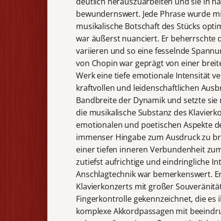
deutlich herauszuarbeiten und sie in h
bewundernswert. Jede Phrase wurde mit
musikalische Botschaft des Stücks opti
war äußerst nuanciert. Er beherrschte d
variieren und so eine fesselnde Spannu
von Chopin war geprägt von einer brei
Werk eine tiefe emotionale Intensität v
kraftvollen und leidenschaftlichen Au
Bandbreite der Dynamik und setzte sie 
die musikalische Substanz des Klavierk
emotionalen und poetischen Aspekte der
immenser Hingabe zum Ausdruck zu brin
einer tiefen inneren Verbundenheit zum
zutiefst aufrichtige und eindringliche I
Anschlagtechnik war bemerkenswert. E
Klavierkonzerts mit großer Souveränität 
Fingerkontrolle gekennzeichnet, die es 
komplexe Akkordpassagen mit beeindruck