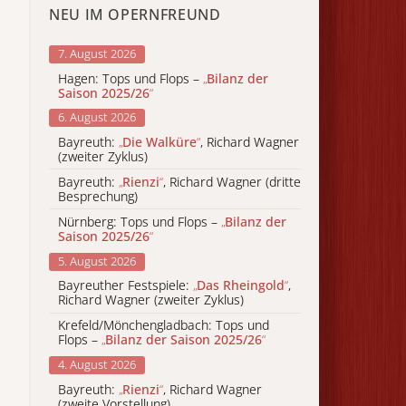
NEU IM OPERNFREUND
7. August 2026
Hagen: Tops und Flops –
„
Bilanz der
Saison 2025/26
“
6. August 2026
Bayreuth:
„
Die Walküre
“
, Richard Wagner
(zweiter Zyklus)
Bayreuth:
„
Rienzi
“
, Richard Wagner (dritte
Besprechung)
Nürnberg: Tops und Flops –
„
Bilanz der
Saison 2025/26
“
5. August 2026
Bayreuther Festspiele:
„
Das Rheingold
“
,
Richard Wagner (zweiter Zyklus)
Krefeld/Mönchengladbach: Tops und
Flops –
„
Bilanz der Saison 2025/26
“
4. August 2026
Bayreuth:
„
Rienzi
“
, Richard Wagner
(zweite Vorstellung)