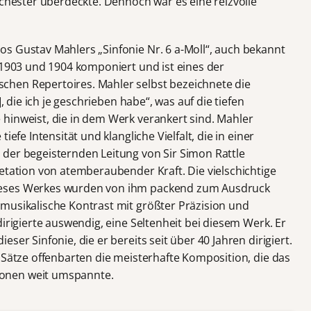
rchester überdeckte. Dennoch war es eine reizvolle
s Gustav Mahlers „Sinfonie Nr. 6 a-Moll“, auch bekannt
 1903 und 1904 komponiert und ist eines der
hen Repertoires. Mahler selbst bezeichnete die
], die ich je geschrieben habe“, was auf die tiefen
hinweist, die in dem Werk verankert sind. Mahler
iefe Intensität und klangliche Vielfalt, die in einer
der begeisternden Leitung von Sir Simon Rattle
etation von atemberaubender Kraft. Die vielschichtige
ieses Werkes wurden von ihm packend zum Ausdruck
musikalische Kontrast mit größter Präzision und
dirigierte auswendig, eine Seltenheit bei diesem Werk. Er
ser Sinfonie, die er bereits seit über 40 Jahren dirigiert.
 Sätze offenbarten die meisterhafte Komposition, die das
onen weit umspannte.