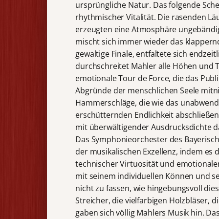
ursprüngliche Natur. Das folgende Sche
rhythmischer Vitalität. Die rasenden L
erzeugten eine Atmosphäre ungebändigt
mischt sich immer wieder das klappernde
gewaltige Finale, entfaltete sich endzei
durchschreitet Mahler alle Höhen und Ti
emotionale Tour de Force, die das Publ
Abgründe der menschlichen Seele mitn
Hammerschläge, die wie das unabwendba
erschütternden Endlichkeit abschließ
mit überwältigender Ausdrucksdichte da
Das Symphonieorchester des Bayerischen
der musikalischen Exzellenz, indem es 
technischer Virtuosität und emotionaler 
mit seinem individuellen Können und s
nicht zu fassen, wie hingebungsvoll di
Streicher, die vielfarbigen Holzbläser,
gaben sich völlig Mahlers Musik hin. 