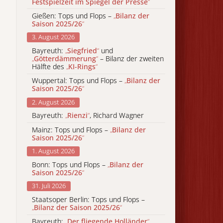
Festspielzeit im Spiegel der Presse
“
Gießen: Tops und Flops –
„
Bilanz der
Saison 2025/26
“
3. August 2026
Bayreuth:
„
Siegfried
“
und
„
Götterdämmerung
“
– Bilanz der zweiten
Hälfte des
„
KI-Rings
“
Wuppertal: Tops und Flops –
„
Bilanz der
Saison 2025/26
“
2. August 2026
Bayreuth:
„
Rienzi
“
, Richard Wagner
Mainz: Tops und Flops –
„
Bilanz der
Saison 2025/26
“
1. August 2026
Bonn: Tops und Flops –
„
Bilanz der
Saison 2025/26
“
31. Juli 2026
Staatsoper Berlin: Tops und Flops –
„
Bilanz der Saison 2025/26
“
Bayreuth:
„
Der fliegende Holländer
“
,