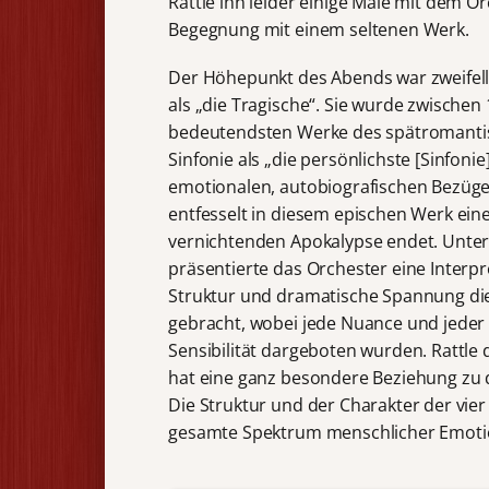
Rattle ihn leider einige Male mit dem O
Begegnung mit einem seltenen Werk.
Der Höhepunkt des Abends war zweifello
als „die Tragische“. Sie wurde zwischen
bedeutendsten Werke des spätromantisc
Sinfonie als „die persönlichste [Sinfonie
emotionalen, autobiografischen Bezüge 
entfesselt in diesem epischen Werk eine t
vernichtenden Apokalypse endet. Unter 
präsentierte das Orchester eine Interpr
Struktur und dramatische Spannung d
gebracht, wobei jede Nuance und jeder 
Sensibilität dargeboten wurden. Rattle 
hat eine ganz besondere Beziehung zu die
Die Struktur und der Charakter der vier
gesamte Spektrum menschlicher Emoti