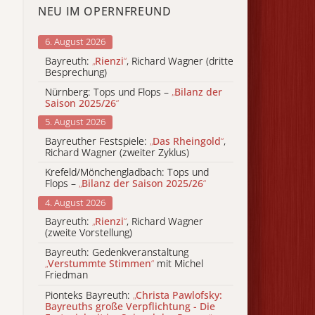
NEU IM OPERNFREUND
6. August 2026
Bayreuth:
„
Rienzi
“
, Richard Wagner (dritte
Besprechung)
Nürnberg: Tops und Flops –
„
Bilanz der
Saison 2025/26
“
5. August 2026
Bayreuther Festspiele:
„
Das Rheingold
“
,
Richard Wagner (zweiter Zyklus)
Krefeld/Mönchengladbach: Tops und
Flops –
„
Bilanz der Saison 2025/26
“
4. August 2026
Bayreuth:
„
Rienzi
“
, Richard Wagner
(zweite Vorstellung)
Bayreuth: Gedenkveranstaltung
„
Verstummte Stimmen
“
mit Michel
Friedman
Pionteks Bayreuth:
„
Christa Pawlofsky:
Bayreuths große Verpflichtung - Die