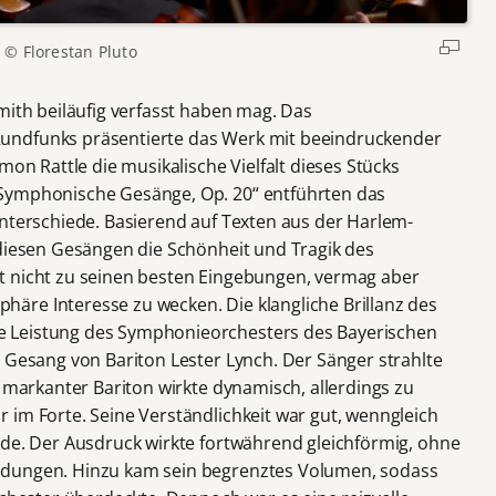
© Florestan Pluto
mith beiläufig verfasst haben mag. Das
undfunks präsentierte das Werk mit beeindruckender
mon Rattle die musikalische Vielfalt dieses Stücks
Symphonische Gesänge, Op. 20“ entführten das
Unterschiede. Basierend auf Texten aus der Harlem-
 diesen Gesängen die Schönheit und Tragik des
t nicht zu seinen besten Eingebungen, vermag aber
äre Interesse zu wecken. Die klangliche Brillanz des
 Leistung des Symphonieorchesters des Bayerischen
n Gesang von Bariton Lester Lynch. Der Sänger strahlte
n markanter Bariton wirkte dynamisch, allerdings zu
 im Forte. Seine Verständlichkeit war gut, wenngleich
rde. Der Ausdruck wirkte fortwährend gleichförmig, ohne
ndungen. Hinzu kam sein begrenztes Volumen, sodass