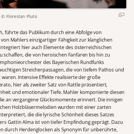
© Florestan Pluto
h, führte das Publikum durch eine Abfolge von
on Mahlers einzigartiger Fähigkeit zur klanglichen
ntegriert hier auch Elemente des österreichischen
 zu schaffen, die von heroischen Fanfaren bis hin zu
ymphonieorchester des Bayerischen Rundfunks
 wuchtigen Streicherpassagen, die von tiefem Pathos und
aren. Intensive Effekte realisierte der große
o, hier als zweiter Satz von Rattle präsentiert,
hönheit und emotionaler Tiefe. Mahler komponierte diesen
, die an vergangene Glücksmomente erinnert. Die innigen
chen Holzbläsermelodien wurden mit einer zarten
nterpretiert, die die lyrische Schönheit dieses Satzes
ers Gattin Alma ist von tiefer Empfindung geprägt. Dazu
 durch Herdenglocken als Synonym für unberührte,