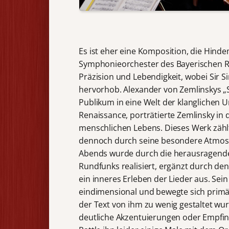
Es ist eher eine Komposition, die Hinde
Symphonieorchester des Bayerischen R
Präzision und Lebendigkeit, wobei Sir Si
hervorhob. Alexander von Zemlinskys „
Publikum in eine Welt der klanglichen 
Renaissance, porträtierte Zemlinsky in
menschlichen Lebens. Dieses Werk zähl
dennoch durch seine besondere Atmosph
Abends wurde durch die herausragende
Rundfunks realisiert, ergänzt durch de
ein inneres Erleben der Lieder aus. Sei
eindimensional und bewegte sich primär
der Text von ihm zu wenig gestaltet wu
deutliche Akzentuierungen oder Empfi