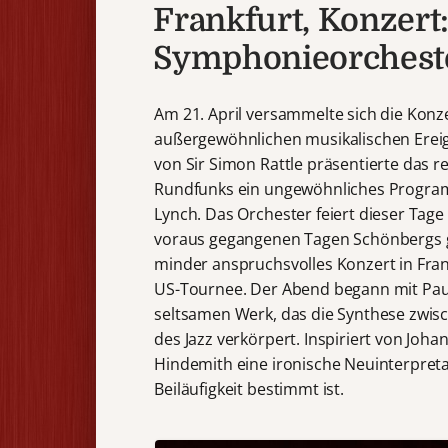
Frankfurt, Konzert:
Symphonieorcheste
Am 21. April versammelte sich die Konz
außergewöhnlichen musikalischen Erei
von Sir Simon Rattle präsentierte das
Rundfunks ein ungewöhnliches Programm
Lynch. Das Orchester feiert dieser Tage
voraus gegangenen Tagen Schönbergs gi
minder anspruchsvolles Konzert in Frank
US-Tournee. Der Abend begann mit Paul
seltsamen Werk, das die Synthese zwis
des Jazz verkörpert. Inspiriert von Joh
Hindemith eine ironische Neuinterpreta
Beiläufigkeit bestimmt ist.