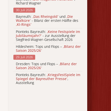
Richard Wagner
30. Juli 2026
Bayreuth:
„
Das Rheingold
“
und
„
Die
Walküre
“
- Bilanz der ersten Hälfte des
„
KI-Rings
“
Pionteks Bayreuth:
„
Keine Festspiele im
Jubiläumsjahr?
“
- zur Ausstellung der
Siegfried-Wagner-Gesellschaft 2026
Hildesheim: Tops und Flops –
„
Bilanz der
Saison 2025/26
“
29. Juli 2026
Dresden: Tops und Flops –
„
Bilanz der
Saison 2025/26
“
Pionteks Bayreuth:
„
KriegsFestSpiele im
Spiegel der Bayreuther Presse
“
,
Ausstellung