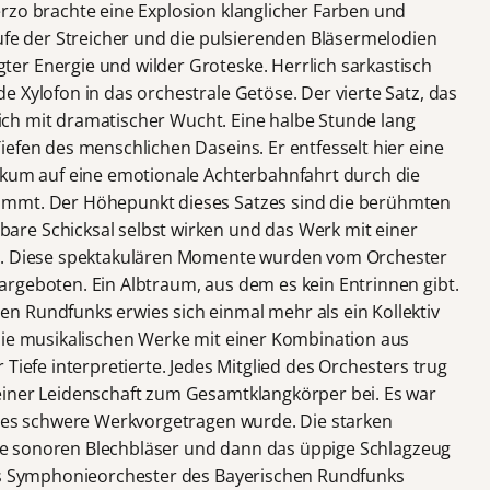
rzo brachte eine Explosion klanglicher Farben und
äufe der Streicher und die pulsierenden Bläsermelodien
er Energie und wilder Groteske. Herrlich sarkastisch
 Xylofon in das orchestrale Getöse. Der vierte Satz, das
tlich mit dramatischer Wucht. Eine halbe Stunde lang
efen des menschlichen Daseins. Er entfesselt hier eine
ikum auf eine emotionale Achterbahnfahrt durch die
immt. Der Höhepunkt dieses Satzes sind die berühmten
re Schicksal selbst wirken und das Werk mit einer
en. Diese spektakulären Momente wurden vom Orchester
rgeboten. Ein Albtraum, aus dem es kein Entrinnen gibt.
 Rundfunks erwies sich einmal mehr als ein Kollektiv
die musikalischen Werke mit einer Kombination aus
Tiefe interpretierte. Jedes Mitglied des Orchesters trug
einer Leidenschaft zum Gesamtklangkörper bei. Es war
eses schwere Werkvorgetragen wurde. Die starken
 die sonoren Blechbläser und dann das üppige Schlagzeug
Das Symphonieorchester des Bayerischen Rundfunks