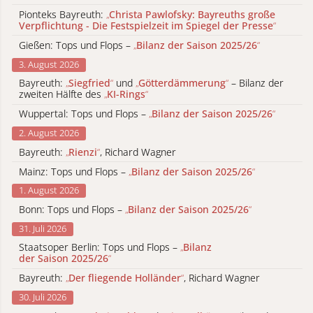
Pionteks Bayreuth:
„
Christa Pawlofsky: Bayreuths große
Verpflichtung - Die Festspielzeit im Spiegel der Presse
“
Gießen: Tops und Flops –
„
Bilanz der Saison 2025/26
“
3. August 2026
Bayreuth:
„
Siegfried
“
und
„
Götterdämmerung
“
– Bilanz der
zweiten Hälfte des
„
KI-Rings
“
Wuppertal: Tops und Flops –
„
Bilanz der Saison 2025/26
“
2. August 2026
Bayreuth:
„
Rienzi
“
, Richard Wagner
Mainz: Tops und Flops –
„
Bilanz der Saison 2025/26
“
1. August 2026
Bonn: Tops und Flops –
„
Bilanz der Saison 2025/26
“
31. Juli 2026
Staatsoper Berlin: Tops und Flops –
„
Bilanz
der Saison 2025/26
“
Bayreuth:
„
Der fliegende Holländer
“
, Richard Wagner
30. Juli 2026