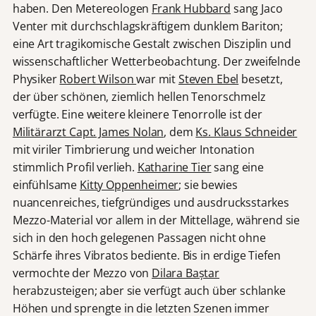
haben. Den Metereologen
Frank Hubbard
sang Jaco
Venter mit durchschlagskräftigem dunklem Bariton;
eine Art tragikomische Gestalt zwischen Disziplin und
wissenschaftlicher Wetterbeobachtung. Der zweifelnde
Physiker
Robert Wilson
war mit
Steven Ebel
besetzt,
der über schönen, ziemlich hellen Tenorschmelz
verfügte. Eine weitere kleinere Tenorrolle ist der
Militärarzt Capt. James Nolan
, dem
Ks. Klaus Schneider
mit viriler Timbrierung und weicher Intonation
stimmlich Profil verlieh.
Katharine Tier
sang eine
einfühlsame
Kitty Oppenheimer
; sie bewies
nuancenreiches, tiefgründiges und ausdrucksstarkes
Mezzo-Material vor allem in der Mittellage, während sie
sich in den hoch gelegenen Passagen nicht ohne
Schärfe ihres Vibratos bediente. Bis in erdige Tiefen
vermochte der Mezzo von
Dilara Baștar
herabzusteigen; aber sie verfügt auch über schlanke
Höhen und sprengte in die letzten Szenen immer