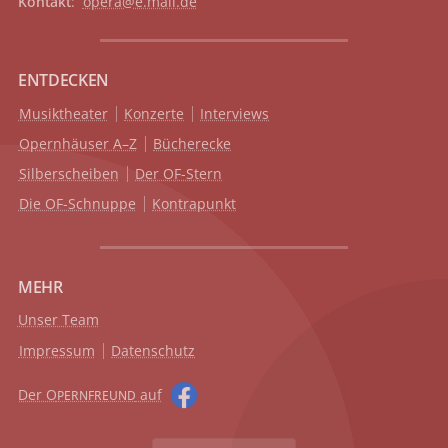
Kontakt
:
opera@e.mail.de
ENTDECKEN
Musiktheater
Konzerte
Interviews
Opernhäuser A–Z
Bücherecke
Silberscheiben
Der OF-Stern
Die OF-Schnuppe
Kontrapunkt
MEHR
Unser Team
Impressum
Datenschutz
Der O
auf
PERNFREUND