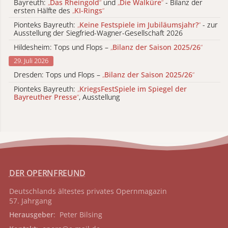
Bayreuth:
„
Das Rheingold
“
und
„
Die Walküre
“
- Bilanz der
ersten Hälfte des
„
KI-Rings
“
Pionteks Bayreuth:
„
Keine Festspiele im Jubiläumsjahr?
“
- zur
Ausstellung der Siegfried-Wagner-Gesellschaft 2026
Hildesheim: Tops und Flops –
„
Bilanz der Saison 2025/26
“
29. Juli 2026
Dresden: Tops und Flops –
„
Bilanz der Saison 2025/26
“
Pionteks Bayreuth:
„
KriegsFestSpiele im Spiegel der
Bayreuther Presse
“
, Ausstellung
DER OPERNFREUND
Deutschlands ältestes privates
Opernmagazin
57. Jahrgang
Herausgeber
: Peter Bilsing