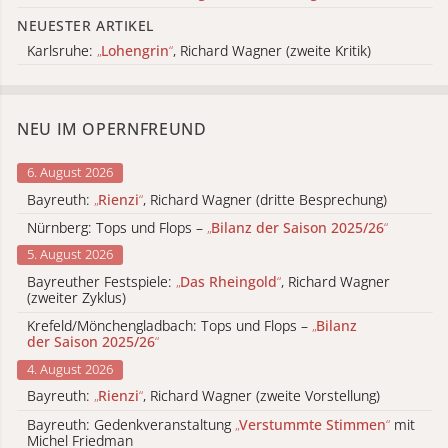
NEUESTER ARTIKEL
Karlsruhe:
„
Lohengrin
“
, Richard Wagner (zweite Kritik)
NEU IM OPERNFREUND
6. August 2026
Bayreuth:
„
Rienzi
“
, Richard Wagner (dritte Besprechung)
Nürnberg: Tops und Flops –
„
Bilanz der Saison 2025/26
“
5. August 2026
Bayreuther Festspiele:
„
Das Rheingold
“
, Richard Wagner
(zweiter Zyklus)
Krefeld/Mönchengladbach: Tops und Flops –
„
Bilanz
der Saison 2025/26
“
4. August 2026
Bayreuth:
„
Rienzi
“
, Richard Wagner (zweite Vorstellung)
Bayreuth: Gedenkveranstaltung
„
Verstummte Stimmen
“
mit
Michel Friedman