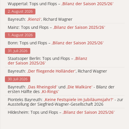
Wuppertal: Tops und Flops –
„
Bilanz der Saison 2025/26
“
2. August 2026
Bayreuth:
„
Rienzi
“
, Richard Wagner
Mainz: Tops und Flops –
„
Bilanz der Saison 2025/26
“
1. August 2026
Bonn: Tops und Flops –
„
Bilanz der Saison 2025/26
“
31. Juli 2026
Staatsoper Berlin: Tops und Flops –
„
Bilanz
der Saison 2025/26
“
Bayreuth:
„
Der fliegende Holländer
“
, Richard Wagner
30. Juli 2026
Bayreuth:
„
Das Rheingold
“
und
„
Die Walküre
“
- Bilanz der
ersten Hälfte des
„
KI-Rings
“
Pionteks Bayreuth:
„
Keine Festspiele im Jubiläumsjahr?
“
- zur
Ausstellung der Siegfried-Wagner-Gesellschaft 2026
Hildesheim: Tops und Flops –
„
Bilanz der Saison 2025/26
“