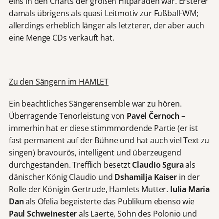
eins in den Charts der großen Hitparaden war. Ersterer
damals übrigens als quasi Leitmotiv zur Fußball-WM;
allerdings erheblich länger als letzterer, der aber auch
eine Menge CDs verkauft hat.
Zu den Sängern im HAMLET
Ein beachtliches Sängerensemble war zu hören.
Überragende Tenorleistung von
Pavel Černoch
–
immerhin hat er diese stimmmordende Partie (er ist
fast permanent auf der Bühne und hat auch viel Text zu
singen) bravourös, intelligent und überzeugend
durchgestanden. Trefflich besetzt
Claudio Sgura
als
dänischer König Claudio und
Dshamilja Kaiser
in der
Rolle der Königin Gertrude, Hamlets Mutter.
Iulia Maria
Dan
als Ofelia begeisterte das Publikum ebenso wie
Paul Schweinester
als Laerte, Sohn des Polonio und