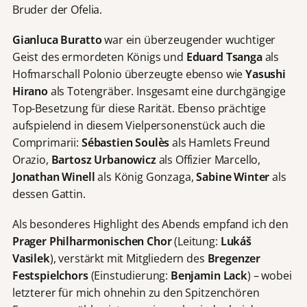
Bruder der Ofelia.
Gianluca Buratto
war ein überzeugender wuchtiger
Geist des ermordeten Königs und
Eduard Tsanga
als
Hofmarschall Polonio überzeugte ebenso wie
Yasushi
Hirano
als Totengräber. Insgesamt eine durchgängige
Top-Besetzung für diese Rarität. Ebenso prächtige
aufspielend in diesem Vielpersonenstück auch die
Comprimarii:
Sébastien Soulès
als Hamlets Freund
Orazio,
Bartosz Urbanowicz
als Offizier Marcello,
Jonathan Winell
als König Gonzaga,
Sabine Winter
als
dessen Gattin.
Als besonderes Highlight des Abends empfand ich den
Prager Philharmonischen Chor
(Leitung:
Lukáš
Vasilek
), verstärkt mit Mitgliedern des
Bregenzer
Festspielchors
(Einstudierung:
Benjamin Lack
) – wobei
letzterer für mich ohnehin zu den Spitzenchören