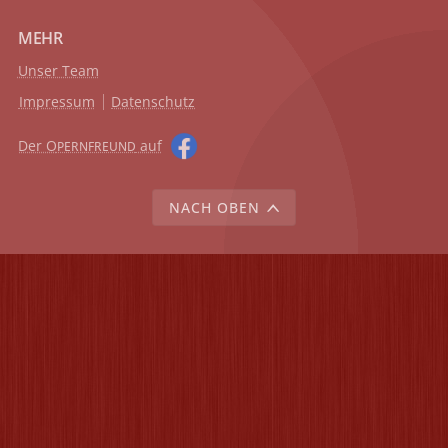
MEHR
Unser Team
Impressum
Datenschutz
Der O
auf
PERNFREUND
NACH OBEN