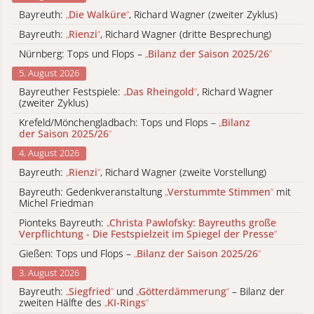
Bayreuth:
„
Die Walküre
“
, Richard Wagner (zweiter Zyklus)
Bayreuth:
„
Rienzi
“
, Richard Wagner (dritte Besprechung)
Nürnberg: Tops und Flops –
„
Bilanz der Saison 2025/26
“
5. August 2026
Bayreuther Festspiele:
„
Das Rheingold
“
, Richard Wagner
(zweiter Zyklus)
Krefeld/Mönchengladbach: Tops und Flops –
„
Bilanz
der Saison 2025/26
“
4. August 2026
Bayreuth:
„
Rienzi
“
, Richard Wagner (zweite Vorstellung)
Bayreuth: Gedenkveranstaltung
„
Verstummte Stimmen
“
mit
Michel Friedman
Pionteks Bayreuth:
„
Christa Pawlofsky: Bayreuths große
Verpflichtung - Die Festspielzeit im Spiegel der Presse
“
Gießen: Tops und Flops –
„
Bilanz der Saison 2025/26
“
3. August 2026
Bayreuth:
„
Siegfried
“
und
„
Götterdämmerung
“
– Bilanz der
zweiten Hälfte des
„
KI-Rings
“