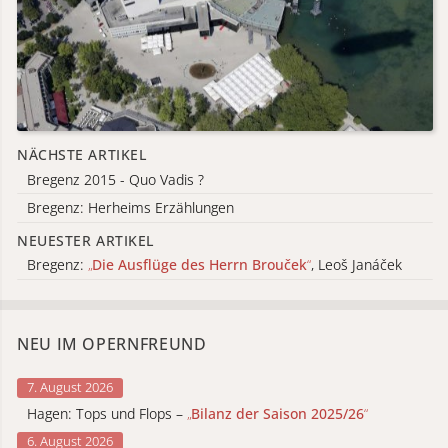
NÄCHSTE ARTIKEL
Bregenz 2015 - Quo Vadis ?
Bregenz: Herheims Erzählungen
NEUESTER ARTIKEL
Bregenz:
„
Die Ausflüge des Herrn Brouček
“
, Leoš Janáček
NEU IM OPERNFREUND
7. August 2026
Hagen: Tops und Flops –
„
Bilanz der Saison 2025/26
“
6. August 2026