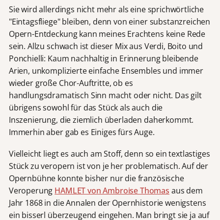
Sie wird allerdings nicht mehr als eine sprichwörtliche
"Eintagsfliege" bleiben, denn von einer substanzreichen
Opern-Entdeckung kann meines Erachtens keine Rede
sein. Allzu schwach ist dieser Mix aus Verdi, Boito und
Ponchielli: Kaum nachhaltig in Erinnerung bleibende
Arien, unkomplizierte einfache Ensembles und immer
wieder große Chor-Auftritte, ob es
handlungsdramatisch Sinn macht oder nicht. Das gilt
übrigens sowohl für das Stück als auch die
Inszenierung, die ziemlich überladen daherkommt.
Immerhin aber gab es Einiges fürs Auge.
Vielleicht liegt es auch am Stoff, denn so ein textlastiges
Stück zu veropern ist von je her problematisch. Auf der
Opernbühne konnte bisher nur die französische
Veroperung
HAMLET von Ambroise Thomas
aus dem
Jahr 1868 in die Annalen der Opernhistorie wenigstens
ein bisserl überzeugend eingehen. Man bringt sie ja auf