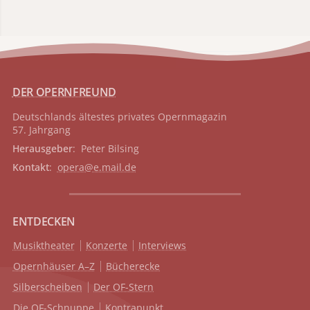
DER OPERNFREUND
Deutschlands ältestes privates
Opernmagazin
57. Jahrgang
Herausgeber
: Peter Bilsing
Kontakt
:
opera@e.mail.de
ENTDECKEN
Musiktheater
Konzerte
Interviews
Opernhäuser A–Z
Bücherecke
Silberscheiben
Der OF-Stern
Die OF-Schnuppe
Kontrapunkt