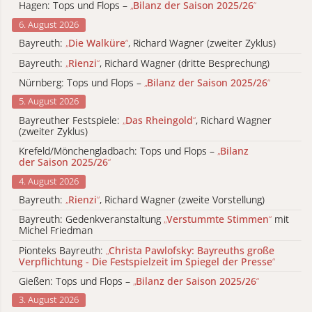
Hagen: Tops und Flops –
„
Bilanz der Saison 2025/26
“
6. August 2026
Bayreuth:
„
Die Walküre
“
, Richard Wagner (zweiter Zyklus)
Bayreuth:
„
Rienzi
“
, Richard Wagner (dritte Besprechung)
Nürnberg: Tops und Flops –
„
Bilanz der Saison 2025/26
“
5. August 2026
Bayreuther Festspiele:
„
Das Rheingold
“
, Richard Wagner
(zweiter Zyklus)
Krefeld/Mönchengladbach: Tops und Flops –
„
Bilanz
der Saison 2025/26
“
4. August 2026
Bayreuth:
„
Rienzi
“
, Richard Wagner (zweite Vorstellung)
Bayreuth: Gedenkveranstaltung
„
Verstummte Stimmen
“
mit
Michel Friedman
Pionteks Bayreuth:
„
Christa Pawlofsky: Bayreuths große
Verpflichtung - Die Festspielzeit im Spiegel der Presse
“
Gießen: Tops und Flops –
„
Bilanz der Saison 2025/26
“
3. August 2026