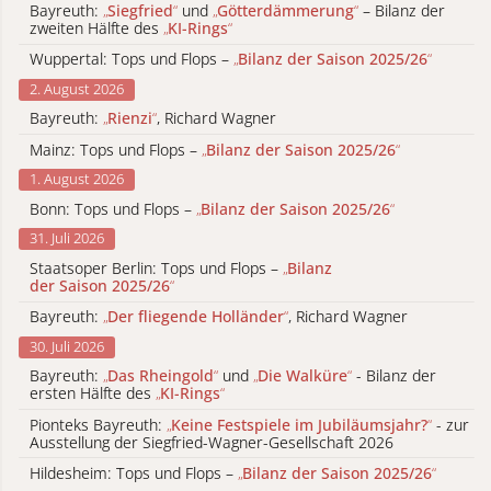
Bayreuth:
„
Siegfried
“
und
„
Götterdämmerung
“
– Bilanz der
zweiten Hälfte des
„
KI-Rings
“
Wuppertal: Tops und Flops –
„
Bilanz der Saison 2025/26
“
2. August 2026
Bayreuth:
„
Rienzi
“
, Richard Wagner
Mainz: Tops und Flops –
„
Bilanz der Saison 2025/26
“
1. August 2026
Bonn: Tops und Flops –
„
Bilanz der Saison 2025/26
“
31. Juli 2026
Staatsoper Berlin: Tops und Flops –
„
Bilanz
der Saison 2025/26
“
Bayreuth:
„
Der fliegende Holländer
“
, Richard Wagner
30. Juli 2026
Bayreuth:
„
Das Rheingold
“
und
„
Die Walküre
“
- Bilanz der
ersten Hälfte des
„
KI-Rings
“
Pionteks Bayreuth:
„
Keine Festspiele im Jubiläumsjahr?
“
- zur
Ausstellung der Siegfried-Wagner-Gesellschaft 2026
Hildesheim: Tops und Flops –
„
Bilanz der Saison 2025/26
“