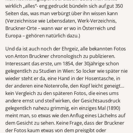
wirklich „alles“- eng gedruckt bündeln sich auf gut 350
Seiten das, was man verbürgt über ihn wissen kann
(Verzeichnisse wie Lebensdaten, Werk-Verzeichnis,
Bruckner-Orte – wann war er wo in Österreich und
Europa – gehören natürlich dazu.)
Und da ist auch noch der Ehrgeiz, alle bekannten Fotos
von Anton Bruckner chronologisch zu publizieren.
Interessant das erste, um 1854, der 30jährige schon
gelegentlich zu Studien in Wien: So locker wie später nie
wieder steht er da, eine Hand in der Hosentasche, in
der anderen eine Notenrolle, den Kopf leicht geneigt…
kein Vergleich zu den späteren Fotos, die eines ums
andere ernst und steif wirken, der Gesichtsausdruck
gelegentlich nahezu grimmig, ein einziges Mal (1890)
meint man, so etwas wie den Anflug eines Lächelns auf
dem Gesicht zu sehen. Keine Frage, dass der Bruckner
der Fotos kaum etwas von dem preisgibt oder