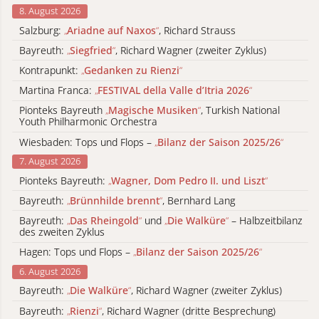
8. August 2026
Salzburg:
„
Ariadne auf Naxos
“
, Richard Strauss
Bayreuth:
„
Siegfried
“
, Richard Wagner (zweiter Zyklus)
Kontrapunkt:
„
Gedanken zu Rienzi
“
Martina Franca:
„
FESTIVAL della Valle d’Itria 2026
“
Pionteks Bayreuth
„
Magische Musiken
“
, Turkish National
Youth Philharmonic Orchestra
Wiesbaden: Tops und Flops –
„
Bilanz der Saison 2025/26
“
7. August 2026
Pionteks Bayreuth:
„
Wagner, Dom Pedro II. und Liszt
“
Bayreuth:
„
Brünnhilde brennt
“
, Bernhard Lang
Bayreuth:
„
Das Rheingold
“
und
„
Die Walküre
“
– Halbzeitbilanz
des zweiten Zyklus
Hagen: Tops und Flops –
„
Bilanz der Saison 2025/26
“
6. August 2026
Bayreuth:
„
Die Walküre
“
, Richard Wagner (zweiter Zyklus)
Bayreuth:
„
Rienzi
“
, Richard Wagner (dritte Besprechung)