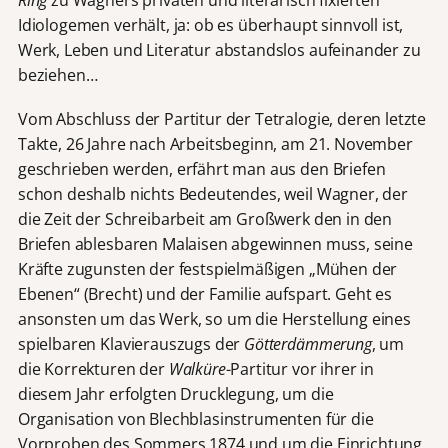
Idiologemen verhält, ja: ob es überhaupt sinnvoll ist,
Werk, Leben und Literatur abstandslos aufeinander zu
beziehen…
Vom Abschluss der Partitur der Tetralogie, deren letzte
Takte, 26 Jahre nach Arbeitsbeginn, am 21. November
geschrieben werden, erfährt man aus den Briefen
schon deshalb nichts Bedeutendes, weil Wagner, der
die Zeit der Schreibarbeit am Großwerk den in den
Briefen ablesbaren Malaisen abgewinnen muss, seine
Kräfte zugunsten der festspielmäßigen „Mühen der
Ebenen“ (Brecht) und der Familie aufspart. Geht es
ansonsten um das Werk, so um die Herstellung eines
spielbaren Klavierauszugs der
Götterdämmerung
, um
die Korrekturen der
Walküre
-Partitur vor ihrer in
diesem Jahr erfolgten Drucklegung, um die
Organisation von Blechblasinstrumenten für die
Vorproben des Sommers 1874 und um die Einrichtung