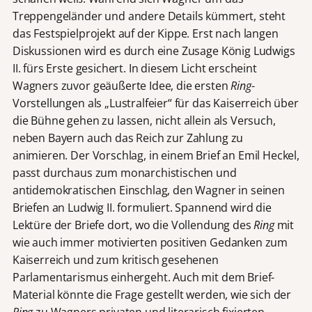
Treppengeländer und andere Details kümmert, steht
das Festspielprojekt auf der Kippe. Erst nach langen
Diskussionen wird es durch eine Zusage König Ludwigs
II. fürs Erste gesichert. In diesem Licht erscheint
Wagners zuvor geäußerte Idee, die ersten
Ring
-
Vorstellungen als „Lustralfeier“ für das Kaiserreich über
die Bühne gehen zu lassen, nicht allein als Versuch,
neben Bayern auch das Reich zur Zahlung zu
animieren. Der Vorschlag, in einem Brief an Emil Heckel,
passt durchaus zum monarchistischen und
antidemokratischen Einschlag, den Wagner in seinen
Briefen an Ludwig II. formuliert. Spannend wird die
Lektüre der Briefe dort, wo die Vollendung des
Ring
mit
wie auch immer motivierten positiven Gedanken zum
Kaiserreich und zum kritisch gesehenen
Parlamentarismus einhergeht. Auch mit dem Brief-
Material könnte die Frage gestellt werden, wie sich der
Ring
zu Wagners privaten und literarisch fixierten