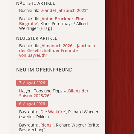
NÄCHSTE ARTIKEL
Buchkritik:
„
Händel-Jahrbuch 2023
“
Buchkritik:
„
Anton Bruckner. Eine
Biografie
“
, Klaus Petermayr / Alfred
Weidinger (Hrsg.)
NEUESTER ARTIKEL
Buchkritik:
„
Almanach 2026 – Jahrbuch
der Gesellschaft der Freunde
von Bayreuth
“
NEU IM OPERNFREUND
7. August 2026
Hagen: Tops und Flops –
„
Bilanz der
Saison 2025/26
“
6. August 2026
Bayreuth:
„
Die Walküre
“
, Richard Wagner
(zweiter Zyklus)
Bayreuth:
„
Rienzi
“
, Richard Wagner (dritte
Besprechung)