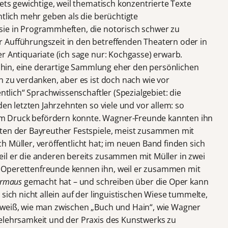
tets gewichtige, weil thematisch konzentrierte Texte
ntlich mehr geben als die berüchtigte
sie in Programmheften, die notorisch schwer zu
 Aufführungszeit in den betreffenden Theatern oder in
r Antiquariate (ich sage nur: Kochgasse) erwarb.
uf hin, eine derartige Sammlung eher den persönlichen
n zu verdanken, aber es ist doch nach wie vor
entlich“ Sprachwissenschaftler (Spezialgebiet: die
den letzten Jahrzehnten so viele und vor allem: so
m Druck befördern konnte. Wagner-Freunde kannten ihn
ften der Bayreuther Festspiele, meist zusammen mit
 Müller, veröffentlicht hat; im neuen Band finden sich
il er die anderen bereits zusammen mit Müller in zwei
 Operettenfreunde kennen ihn, weil er zusammen mit
ermaus
gemacht hat – und schreiben über die Oper kann
sich nicht allein auf der linguistischen Wiese tummelte,
 weiß, wie man zwischen „Buch und Hain“, wie Wagner
elehrsamkeit und der Praxis des Kunstwerks zu