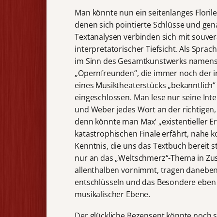
Man könnte nun ein seitenlanges Floril
denen sich pointierte Schlüsse und gen
Textanalysen verbinden sich mit souve
interpretatorischer Tiefsicht. Als Sprach
im Sinn des Gesamtkunstwerks namens O
„Opernfreunden“, die immer noch der ir
eines Musiktheaterstücks „bekanntlich“
eingeschlossen. Man lese nur seine Int
und Weber jedes Wort an der richtigen,
denn könnte man Max’ „existentieller Er
katastrophischen Finale erfährt, nahe
Kenntnis, die uns das Textbuch bereit s
nur an das „Weltschmerz“-Thema in 
allenthalben vornimmt, tragen daneben
entschlüsseln und das Besondere eben
musikalischer Ebene.
Der glückliche Rezensent könnte noch s