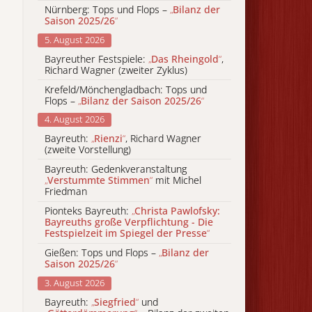
Nürnberg: Tops und Flops –
„
Bilanz der
Saison 2025/26
“
5. August 2026
Bayreuther Festspiele:
„
Das Rheingold
“
,
Richard Wagner (zweiter Zyklus)
Krefeld/Mönchengladbach: Tops und
Flops –
„
Bilanz der Saison 2025/26
“
4. August 2026
Bayreuth:
„
Rienzi
“
, Richard Wagner
(zweite Vorstellung)
Bayreuth: Gedenkveranstaltung
„
Verstummte Stimmen
“
mit Michel
Friedman
Pionteks Bayreuth:
„
Christa Pawlofsky:
Bayreuths große Verpflichtung - Die
Festspielzeit im Spiegel der Presse
“
Gießen: Tops und Flops –
„
Bilanz der
Saison 2025/26
“
3. August 2026
Bayreuth:
„
Siegfried
“
und