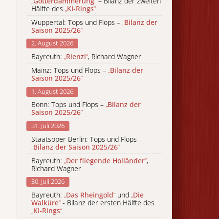
„
Götterdämmerung
“
– Bilanz der zweiten
Hälfte des
„
KI-Rings
“
Wuppertal: Tops und Flops –
„
Bilanz der
Saison 2025/26
“
2. August 2026
Bayreuth:
„
Rienzi
“
, Richard Wagner
Mainz: Tops und Flops –
„
Bilanz der
Saison 2025/26
“
1. August 2026
Bonn: Tops und Flops –
„
Bilanz der
Saison 2025/26
“
31. Juli 2026
Staatsoper Berlin: Tops und Flops –
„
Bilanz der Saison 2025/26
“
Bayreuth:
„
Der fliegende Holländer
“
,
Richard Wagner
30. Juli 2026
Bayreuth:
„
Das Rheingold
“
und
„
Die
Walküre
“
- Bilanz der ersten Hälfte des
„
KI-Rings
“