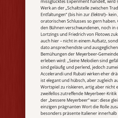
missglücktes Experiment handelt, wird 
Werk an der „Schaltstelle zwischen Trad
Entfaltungen“ (bis hin zur
Elektra
!)– kei
oratorischen Schlusses so gern haben. G
den Bühnen verschwundenen, noch in den
Lortzings und Friedrich von Flotows z
auch hier – nicht in einem Aufsatz, son
dato ansprechendste und ausgeglichens
Bemühungen der Meyerbeer-Gemeinde, n
erleben wird: „Seine Melodien sind gefäl
sind geläufig und perlend, jedoch zume
Accelerandi und Rubati wirken eher drä
ist elegant und hübsch, aber zugleich a
Wortspiel zu riskieren, artig aber nicht 
zweifellos zutreffende Meyerbeer-Kritik 
der „bessere Meyerbeer“ war: diese glei
einzigen prägnanten Wort die Rolle zus
besonders präsente Italiener innerhal