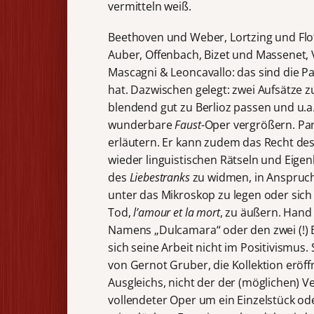
vermitteln weiß.
Beethoven und Weber, Lortzing und Flot
Auber, Offenbach, Bizet und Massenet,
Mascagni & Leoncavallo: das sind die P
hat. Dazwischen gelegt: zwei Aufsätze zu
blendend gut zu Berlioz passen und u.
wunderbare
Faust
-Oper vergrößern. Pan
erläutern. Er kann zudem das Recht des
wieder linguistischen Rätseln und Eige
des
Liebestranks
zu widmen, in Anspruch
unter das Mikroskop zu legen oder sich 
Tod,
l’amour et la mort
, zu äußern. Hand
Namens „Dulcamara“ oder den zwei (!)
sich seine Arbeit nicht im Positivismus
von Gernot Gruber, die Kollektion eröffnet
Ausgleichs, nicht der der (möglichen) Ve
vollendeter Oper um ein Einzelstück ode