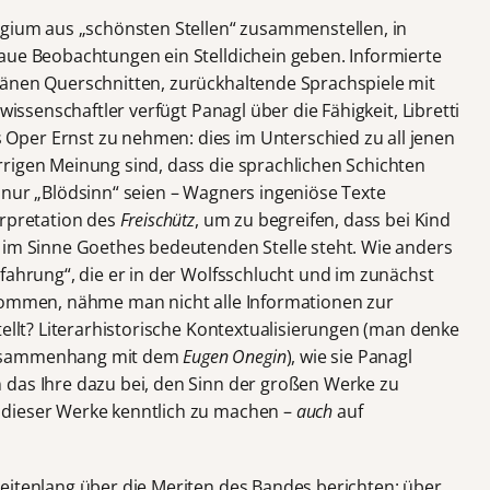
egium aus „schönsten Stellen“ zusammenstellen, in
aue Beobachtungen ein Stelldichein geben. Informierte
ränen Querschnitten, zurückhaltende Sprachspiele mit
wissenschaftler verfügt Panagl über die Fähigkeit, Libretti
per Ernst zu nehmen: dies im Unterschied zu all jenen
rigen Meinung sind, dass die sprachlichen Schichten
 nur „Blödsinn“ seien – Wagners ingeniöse Texte
erpretation des
Freischütz
, um zu begreifen, dass bei Kind
 im Sinne Goethes bedeutenden Stelle steht. Wie anders
fahrung“, die er in der Wolfsschlucht und im zunächst
 kommen, nähme man nicht alle Informationen zur
tellt? Literarhistorische Kontextualisierungen (man denke
Zusammenhang mit dem
Eugen Onegin
), wie sie Panagl
 das Ihre dazu bei, den Sinn der großen Werke zu
 dieser Werke kenntlich zu machen –
auch
auf
eitenlang über die Meriten des Bandes berichten: über