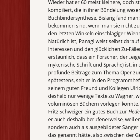
Wieder hat er 60 meist kleinere, doch s
kompiliert, die in ihrer Bündelung wese
Buchbindersynthese. Bislang fand man 
bekommen sind, wenn man sie nicht zur
den letzten Winkeln einschlägiger Wiene
Natürlich ist, Panagl weist selbst dara
Interessen und den glücklichen Zu-Fälle
erstaunlich, dass ein Forscher, der „eig
mykenische Schrift und Sprache) ist, in 
profunde Beiträge zum Thema Oper zu
spätestens, seit er in den Programmhe
seinem guten Freund und Kollegen Ulrich
deshalb nur wenige Texte zu Wagner, we
voluminösen Büchern vorlegen konnte.
Fritz Schweiger ein gutes Buch zur
Fled
er auch deshalb berufenerweise, weil er 
sondern auch als ausgebildeter Sänger
das genannt hätte, also zwischen der G