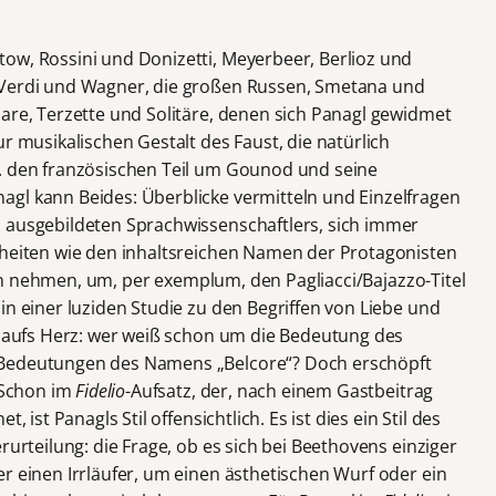
ow, Rossini und Donizetti, Meyerbeer, Berlioz und
 Verdi und Wagner, die großen Russen, Smetana und
aare, Terzette und Solitäre, denen sich Panagl gewidmet
r musikalischen Gestalt des Faust, die natürlich
a. den französischen Teil um Gounod und seine
agl kann Beides: Überblicke vermitteln und Einzelfragen
 ausgebildeten Sprachwissenschaftlers, sich immer
nheiten wie den inhaltsreichen Namen der Protagonisten
 nehmen, um, per exemplum, den Pagliacci/Bajazzo-Titel
in einer luziden Studie zu den Begriffen von Liebe und
 aufs Herz: wer weiß schon um die Bedeutung des
 Bedeutungen des Namens „Belcore“? Doch erschöpft
. Schon im
Fidelio
-Aufsatz, der, nach einem Gastbeitrag
, ist Panagls Stil offensichtlich. Es ist dies ein Stil des
rurteilung: die Frage, ob es sich bei Beethovens einziger
r einen Irrläufer, um einen ästhetischen Wurf oder ein