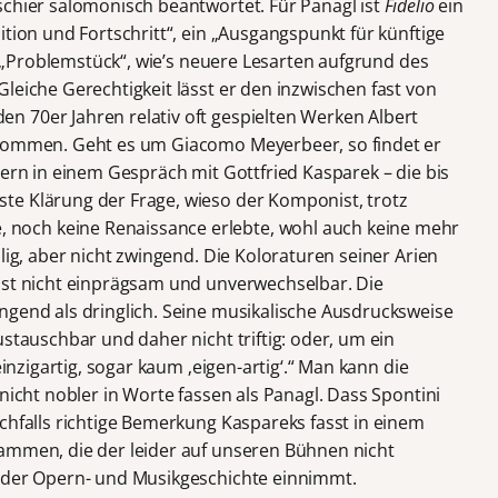
schier salomonisch beantwortet. Für Panagl ist
Fidelio
ein
ition und Fortschritt“, ein „Ausgangspunkt für künftige
n „Problemstück“, wie’s neuere Lesarten aufgrund des
leiche Gerechtigkeit lässt er den inzwischen fast von
 70er Jahren relativ oft gespielten Werken Albert
ukommen. Geht es um Giacomo Meyerbeer, so findet er
dern in einem Gespräch mit Gottfried Kasparek – die bis
te Klärung der Frage, wieso der Komponist, trotz
och keine Renaissance erlebte, wohl auch keine mehr
lig, aber nicht zwingend. Die Koloraturen seiner Arien
ist nicht einprägsam und unverwechselbar. Die
ngend als dringlich. Seine musikalische Ausdrucksweise
ustauschbar und daher nicht triftig: oder, um ein
einzigartig, sogar kaum ‚eigen-artig‘.“ Man kann die
nicht nobler in Worte fassen als Panagl. Dass Spontini
chfalls richtige Bemerkung Kaspareks fasst in einem
ammen, die der leider auf unseren Bühnen nicht
b der Opern- und Musikgeschichte einnimmt.