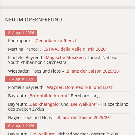
NEU IM OPERNFREUND
8. August 2026
Kontrapunkt:
„
Gedanken zu Rienzi
“
Martina Franca:
„
FESTIVAL della Valle d’Itria 2026
“
Pionteks Bayreuth
„
Magische Musiken
“
, Turkish National
Youth Philharmonic Orchestra
Wiesbaden: Tops und Flops –
„
Bilanz der Saison 2025/26
“
7. August 2026
Pionteks Bayreuth:
„
Wagner, Dom Pedro II. und Liszt
“
Bayreuth:
„
Brünnhilde brennt
“
, Bernhard Lang
Bayreuth:
„
Das Rheingold
“
und
„
Die Walküre
“
– Halbzeitbilanz
des zweiten Zyklus
Hagen: Tops und Flops –
„
Bilanz der Saison 2025/26
“
6. August 2026
Bayreuth:
„
Die Walküre
“
, Richard Wagner (zweiter Zyklus)