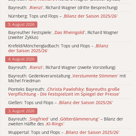
Bayreuth:
„
Rienzi
“
, Richard Wagner (dritte Besprechung)
Nürnberg: Tops und Flops –
„
Bilanz der Saison 2025/26
“
5. August 2026
Bayreuther Festspiele:
„
Das Rheingold
“
, Richard Wagner
(zweiter Zyklus)
Krefeld/Mönchengladbach: Tops und Flops –
„
Bilanz
der Saison 2025/26
“
4. August 2026
Bayreuth:
„
Rienzi
“
, Richard Wagner (zweite Vorstellung)
Bayreuth: Gedenkveranstaltung
„
Verstummte Stimmen
“
mit
Michel Friedman
Pionteks Bayreuth:
„
Christa Pawlofsky: Bayreuths große
Verpflichtung - Die Festspielzeit im Spiegel der Presse
“
Gießen: Tops und Flops –
„
Bilanz der Saison 2025/26
“
3. August 2026
Bayreuth:
„
Siegfried
“
und
„
Götterdämmerung
“
– Bilanz der
zweiten Hälfte des
„
KI-Rings
“
Wuppertal: Tops und Flops –
„
Bilanz der Saison 2025/26
“