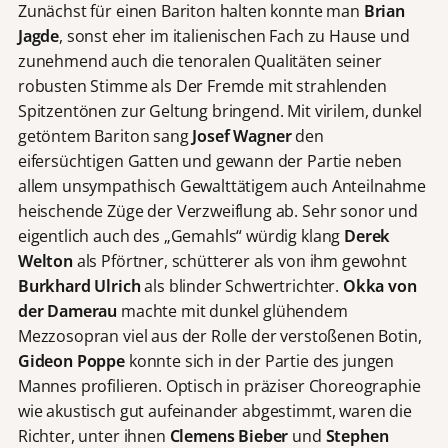
Zunächst für einen Bariton halten konnte man
Brian
Jagde
, sonst eher im italienischen Fach zu Hause und
zunehmend auch die tenoralen Qualitäten seiner
robusten Stimme als Der Fremde mit strahlenden
Spitzentönen zur Geltung bringend. Mit virilem, dunkel
getöntem Bariton sang
Josef Wagner
den
eifersüchtigen Gatten und gewann der Partie neben
allem unsympathisch Gewalttätigem auch Anteilnahme
heischende Züge der Verzweiflung ab. Sehr sonor und
eigentlich auch des „Gemahls“ würdig klang
Derek
Welton
als Pförtner, schütterer als von ihm gewohnt
Burkhard Ulrich
als blinder Schwertrichter.
Okka von
der Damerau
machte mit dunkel glühendem
Mezzosopran viel aus der Rolle der verstoßenen Botin,
Gideon Poppe
konnte sich in der Partie des jungen
Mannes profilieren. Optisch in präziser Choreographie
wie akustisch gut aufeinander abgestimmt, waren die
Richter, unter ihnen
Clemens Bieber
und
Stephen