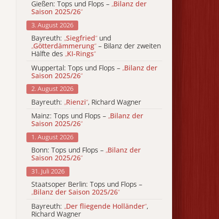
Gießen: Tops und Flops –
„
Bilanz der
Saison 2025/26
“
3. August 2026
Bayreuth:
„
Siegfried
“
und
„
Götterdämmerung
“
– Bilanz der zweiten
Hälfte des
„
KI-Rings
“
Wuppertal: Tops und Flops –
„
Bilanz der
Saison 2025/26
“
2. August 2026
Bayreuth:
„
Rienzi
“
, Richard Wagner
Mainz: Tops und Flops –
„
Bilanz der
Saison 2025/26
“
1. August 2026
Bonn: Tops und Flops –
„
Bilanz der
Saison 2025/26
“
31. Juli 2026
Staatsoper Berlin: Tops und Flops –
„
Bilanz der Saison 2025/26
“
Bayreuth:
„
Der fliegende Holländer
“
,
Richard Wagner