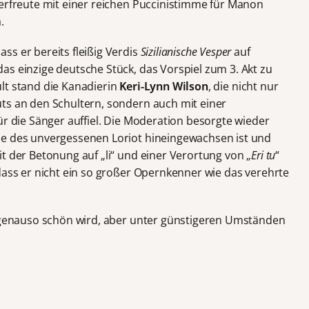
 erfreute mit einer reichen Puccinistimme für Manon
.
ss er bereits fleißig Verdis
Sizilianische Vesper
auf
as einzige deutsche Stück, das Vorspiel zum 3. Akt zu
lt stand die Kanadierin
Keri-Lynn Wilson
, die nicht nur
ts an den Schultern, sondern auch mit einer
ür die Sänger auffiel. Die Moderation besorgte wieder
uhe des unvergessenen Loriot hineingewachsen ist und
t der Betonung auf „li“ und einer Verortung von „
Eri tu
“
dass er nicht ein so großer Opernkenner wie das verehrte
2 genauso schön wird, aber unter günstigeren Umständen