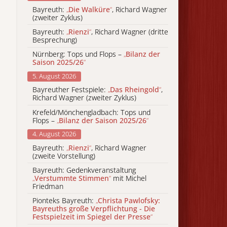
Bayreuth:
„
Die Walküre
“
, Richard Wagner
(zweiter Zyklus)
Bayreuth:
„
Rienzi
“
, Richard Wagner (dritte
Besprechung)
Nürnberg: Tops und Flops –
„
Bilanz der
Saison 2025/26
“
5. August 2026
Bayreuther Festspiele:
„
Das Rheingold
“
,
Richard Wagner (zweiter Zyklus)
Krefeld/Mönchengladbach: Tops und
Flops –
„
Bilanz der Saison 2025/26
“
4. August 2026
Bayreuth:
„
Rienzi
“
, Richard Wagner
(zweite Vorstellung)
Bayreuth: Gedenkveranstaltung
„
Verstummte Stimmen
“
mit Michel
Friedman
Pionteks Bayreuth:
„
Christa Pawlofsky:
Bayreuths große Verpflichtung - Die
Festspielzeit im Spiegel der Presse
“