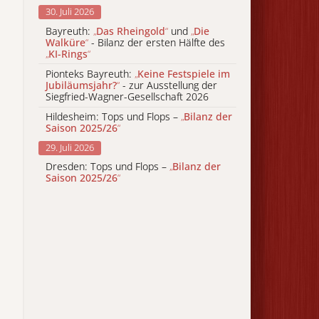
30. Juli 2026
Bayreuth:
„
Das Rheingold
“
und
„
Die
Walküre
“
- Bilanz der ersten Hälfte des
„
KI-Rings
“
Pionteks Bayreuth:
„
Keine Festspiele im
Jubiläumsjahr?
“
- zur Ausstellung der
Siegfried-Wagner-Gesellschaft 2026
Hildesheim: Tops und Flops –
„
Bilanz der
Saison 2025/26
“
29. Juli 2026
Dresden: Tops und Flops –
„
Bilanz der
Saison 2025/26
“