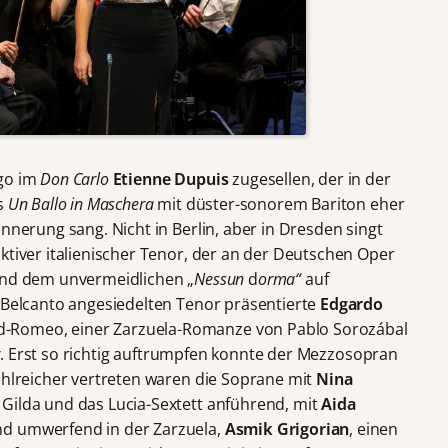
igo im
Don Carlo
Etienne Dupuis
zugesellen, der in der
us
Un Ballo in Maschera
mit düster-sonorem Bariton eher
innerung sang. Nicht in Berlin, aber in Dresden singt
ktiver italienischer Tenor, der an der Deutschen Oper
 und dem unvermeidlichen „
Nessun
d
orma“
auf
m Belcanto angesiedelten Tenor präsentierte
Edgardo
-Romeo, einer Zarzuela-Romanze von Pablo Sorozábal
r
. Erst so richtig auftrumpfen konnte der Mezzosopran
ahlreicher vertreten waren die Soprane mit
Nina
 Gilda und das Lucia-Sextett anführend, mit
Aida
d umwerfend in der Zarzuela,
Asmik Grigorian
, einen