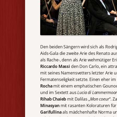
Den beiden Sängern wird sich als Rodr
Aids-Gala die zweite Arie des Renato a
als Rache-, denn als Arie wehmütiger Er
Riccardo Massi
den Don Carlo, ein attra
mit seines Namensvetters letzter Arie
Fermatenseligkeit setzte. Einen eher i
Rocha
mit einem emphatischen Gounod
und im Sextett aus
Lucia di
Lammermoo
Rihab Chaieb
mit Dalilas „
Mon coeur
“. Z
Minasyan
mit rasanten Koloraturen für
Garifullina
als mädchenhafte Norma un