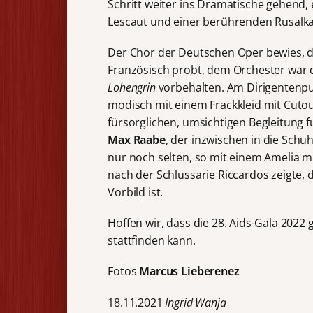
Schritt weiter ins Dramatische gehend,
Lescaut und einer berührenden Rusalka
Der Chor der Deutschen Oper bewies, da
Französisch probt, dem Orchester war d
Lohengrin
vorbehalten. Am Dirigentenpu
modisch mit einem Frackkleid mit Cutou
fürsorglichen, umsichtigen Begleitung f
Max Raabe
, der inzwischen in die Sch
nur noch selten, so mit einem Amelia mi
nach der Schlussarie Riccardos zeigte, 
Vorbild ist.
Hoffen wir, dass die 28. Aids-Gala 202
stattfinden kann.
Fotos
Marcus Lieberenez
18.11.2021
Ingrid Wanja