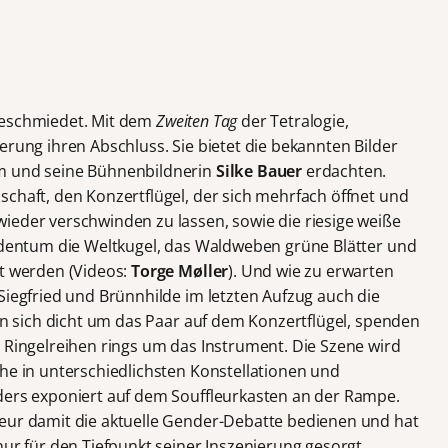
geschmiedet. Mit dem
Zweiten Tag
der Tetralogie,
erung ihren Abschluss. Sie bietet die bekannten Bilder
im und seine Bühnenbildnerin
Silke Bauer
erdachten.
schaft, den Konzertflügel, der sich mehrfach öffnet und
ieder verschwinden zu lassen, sowie die riesige weiße
eldentum die Weltkugel, das Waldweben grüne Blätter und
rt werden (Videos:
Torge Møller
). Und wie zu erwarten
Siegfried und Brünnhilde im letzten Aufzug auch die
gen sich dicht um das Paar auf dem Konzertflügel, spenden
m Ringelreihen rings um das Instrument. Die Szene wird
che in unterschiedlichsten Konstellationen und
ders exponiert auf dem Souffleurkasten an der Rampe.
seur damit die aktuelle Gender-Debatte bedienen und hat
nur für den Tiefpunkt seiner Inszenierung gesorgt.