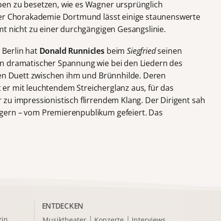
en zu besetzen, wie es Wagner ursprünglich
r Chorakademie Dortmund lässt einige staunenswerte
mt nicht zu einer durchgängigen Gesangslinie.
 Berlin hat
Donald Runnicles
beim
Siegfried
seinen
n dramatischer Spannung wie bei den Liedern des
len Duett zwischen ihm und Brünnhilde. Deren
et er mit leuchtendem Streicherglanz aus, für das
zu impressionistisch flirrendem Klang. Der Dirigent sah
gern – vom Premierenpublikum gefeiert. Das
ENTDECKEN
in
Musiktheater
Konzerte
Interviews