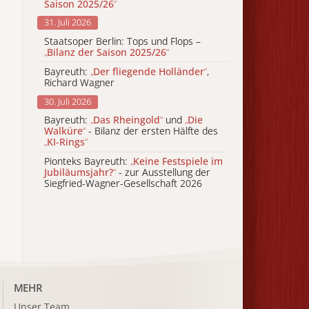
Saison 2025/26
“
31. Juli 2026
Staatsoper Berlin: Tops und Flops –
„
Bilanz der Saison 2025/26
“
Bayreuth:
„
Der fliegende Holländer
“
,
Richard Wagner
30. Juli 2026
Bayreuth:
„
Das Rheingold
“
und
„
Die
Walküre
“
- Bilanz der ersten Hälfte des
„
KI-Rings
“
Pionteks Bayreuth:
„
Keine Festspiele im
Jubiläumsjahr?
“
- zur Ausstellung der
Siegfried-Wagner-Gesellschaft 2026
MEHR
Unser Team