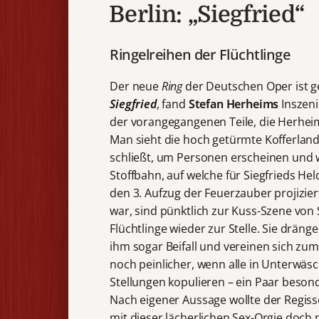
Berlin: „Siegfried“
Ringelreihen der Flüchtlinge
Der neue
Ring
der Deutschen Oper ist 
Siegfried
, fand
Stefan Herheims
Inszeni
der vorangegangenen Teile, die Herhe
Man sieht die hoch getürmte Kofferland
schließt, um Personen erscheinen und w
Stoffbahn, auf welche für Siegfrieds H
den 3. Aufzug der Feuerzauber projizie
war, sind pünktlich zur Kuss-Szene von 
Flüchtlinge wieder zur Stelle. Sie drän
ihm sogar Beifall und vereinen sich zu
noch peinlicher, wenn alle in Unterwäs
Stellungen kopulieren – ein Paar beson
Nach eigener Aussage wollte der Regis
mit dieser lächerlichen Sex-Orgie doch 