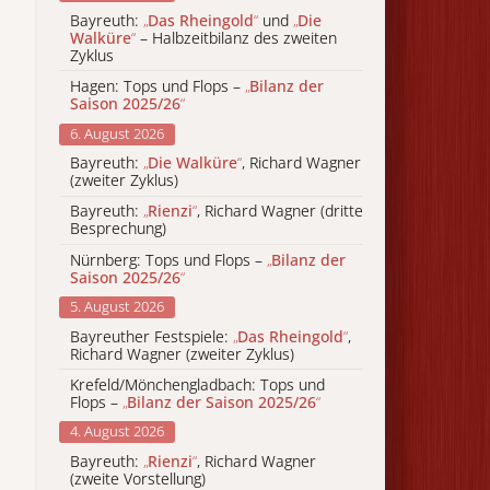
Bayreuth:
„
Das Rheingold
“
und
„
Die
Walküre
“
– Halbzeitbilanz des zweiten
Zyklus
Hagen: Tops und Flops –
„
Bilanz der
Saison 2025/26
“
6. August 2026
Bayreuth:
„
Die Walküre
“
, Richard Wagner
(zweiter Zyklus)
Bayreuth:
„
Rienzi
“
, Richard Wagner (dritte
Besprechung)
Nürnberg: Tops und Flops –
„
Bilanz der
Saison 2025/26
“
5. August 2026
Bayreuther Festspiele:
„
Das Rheingold
“
,
Richard Wagner (zweiter Zyklus)
Krefeld/Mönchengladbach: Tops und
Flops –
„
Bilanz der Saison 2025/26
“
4. August 2026
Bayreuth:
„
Rienzi
“
, Richard Wagner
(zweite Vorstellung)