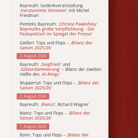
Bayreuth: Gedenkveranstaltung
„
Verstummte Stimmen
“
mit Michel
Friedman
Pionteks Bayreuth:
„
Christa Pawlofsky:
Bayreuths große Verpflichtung - Die
Festspielzeit im Spiegel der Presse
“
Gießen: Tops und Flops –
„
Bilanz der
Saison 2025/26
“
3. August 2026
Bayreuth:
„
Siegfried
“
und
„
Götterdämmerung
“
– Bilanz der zweiten
Hälfte des
„
KI-Rings
“
Wuppertal: Tops und Flops –
„
Bilanz der
Saison 2025/26
“
2. August 2026
Bayreuth:
„
Rienzi
“
, Richard Wagner
Mainz: Tops und Flops –
„
Bilanz der
Saison 2025/26
“
1. August 2026
Bonn: Tops und Flops –
„
Bilanz der