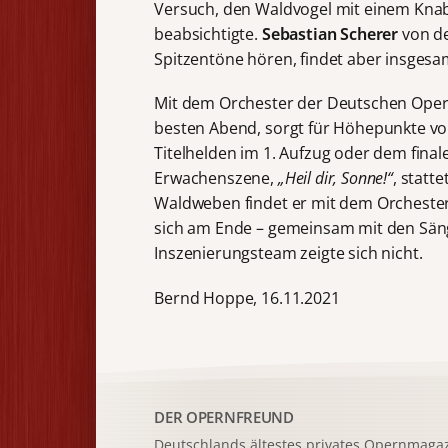
Versuch, den Waldvogel mit einem Knab
beabsichtigte.
Sebastian Scherer
von de
Spitzentöne hören, findet aber insgesa
Mit dem Orchester der Deutschen Oper
besten Abend, sorgt für Höhepunkte vo
Titelhelden im 1. Aufzug oder dem fina
Erwachenszene,
„Heil dir, Sonne!“
, statt
Waldweben findet er mit dem Orchester 
sich am Ende – gemeinsam mit den Sän
Inszenierungsteam zeigte sich nicht.
Bernd Hoppe, 16.11.2021
DER OPERNFREUND
Deutschlands ältestes privates
Opernmagaz