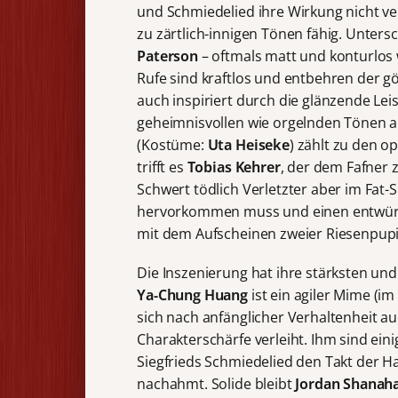
und Schmiedelied ihre Wirkung nicht ve
zu zärtlich-innigen Tönen fähig. Unter
Paterson
– oftmals matt und konturlos 
Rufe sind kraftlos und entbehren der göt
auch inspiriert durch die glänzende Le
geheimnisvollen wie orgelnden Tönen auf
(Kostüme:
Uta Heiseke
) zählt zu den 
trifft es
Tobias Kehrer
, der dem Fafner 
Schwert tödlich Verletzter aber im Fat-
hervorkommen muss und einen entwürdig
mit dem Aufscheinen zweier Riesenpupil
Die Inszenierung hat ihre stärksten u
Ya-Chung Huang
ist ein agiler Mime (i
sich nach anfänglicher Verhaltenheit a
Charakterschärfe verleiht. Ihm sind ein
Siegfrieds Schmiedelied den Takt der 
nachahmt. Solide bleibt
Jordan Shanah