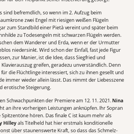
s sind befremdlich, so wenn im 2. Aufzug beim
aumkrone zwei Engel mit riesigen weißen Flügeln
ar zum Standbild einer Pietà vereint und später beim
ünnhilde zu Todesengeln mit schwarzen Flügeln werden.
zwischen dem Wanderer und Erda, wenn er der Urmutter
blos niedersinkt. Wird schon der Einfall, fast jede Figur
en, zur Manier, ist die Idee, dass Siegfried und
 Klavierauszug greifen, geradezu unverständlich. Denn
 für die Flüchtlinge interessiert, sich zu ihnen gesellt und
lde immer wieder allein lässt. Das nimmt der Liebesszene
d erotische Steigerung.
den Schwachpunkten der Premiere am 12. 11. 2021.
Nina
ht an ihre vorherigen Leistungen anknüpfen. Ihr Sopran
 Spitzentöne hören. Das finale C ist kaum mehr als
y Hilley
als Titelheld hat hier erstmals konditionelle
 sonst über staunenswerte Kraft, so dass das Schmelz-