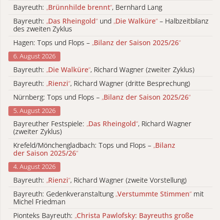
Bayreuth:
„
Brünnhilde brennt
“
, Bernhard Lang
Bayreuth:
„
Das Rheingold
“
und
„
Die Walküre
“
– Halbzeitbilanz
des zweiten Zyklus
Hagen: Tops und Flops –
„
Bilanz der Saison 2025/26
“
6. August 2026
Bayreuth:
„
Die Walküre
“
, Richard Wagner (zweiter Zyklus)
Bayreuth:
„
Rienzi
“
, Richard Wagner (dritte Besprechung)
Nürnberg: Tops und Flops –
„
Bilanz der Saison 2025/26
“
5. August 2026
Bayreuther Festspiele:
„
Das Rheingold
“
, Richard Wagner
(zweiter Zyklus)
Krefeld/Mönchengladbach: Tops und Flops –
„
Bilanz
der Saison 2025/26
“
4. August 2026
Bayreuth:
„
Rienzi
“
, Richard Wagner (zweite Vorstellung)
Bayreuth: Gedenkveranstaltung
„
Verstummte Stimmen
“
mit
Michel Friedman
Pionteks Bayreuth:
„
Christa Pawlofsky: Bayreuths große