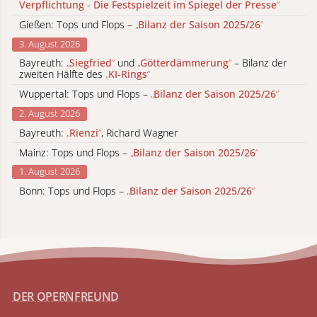
Verpflichtung - Die Festspielzeit im Spiegel der Presse
“
Gießen: Tops und Flops –
„
Bilanz der Saison 2025/26
“
3. August 2026
Bayreuth:
„
Siegfried
“
und
„
Götterdämmerung
“
– Bilanz der
zweiten Hälfte des
„
KI-Rings
“
Wuppertal: Tops und Flops –
„
Bilanz der Saison 2025/26
“
2. August 2026
Bayreuth:
„
Rienzi
“
, Richard Wagner
Mainz: Tops und Flops –
„
Bilanz der Saison 2025/26
“
1. August 2026
Bonn: Tops und Flops –
„
Bilanz der Saison 2025/26
“
DER OPERNFREUND