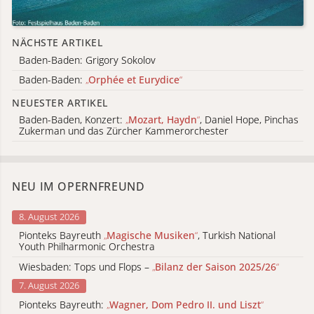
NÄCHSTE ARTIKEL
Baden-Baden: Grigory Sokolov
Baden-Baden:
„
Orphée et Eurydice
“
NEUESTER ARTIKEL
Baden-Baden, Konzert:
„
Mozart, Haydn
“
, Daniel Hope, Pinchas
Zukerman und das Zürcher Kammerorchester
NEU IM OPERNFREUND
8. August 2026
Pionteks Bayreuth
„
Magische Musiken
“
, Turkish National
Youth Philharmonic Orchestra
Wiesbaden: Tops und Flops –
„
Bilanz der Saison 2025/26
“
7. August 2026
Pionteks Bayreuth:
„
Wagner, Dom Pedro II. und Liszt
“