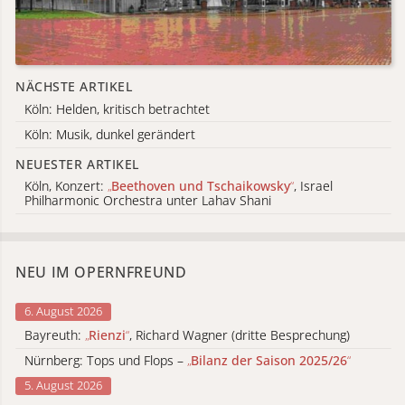
NÄCHSTE ARTIKEL
Köln: Helden, kritisch betrachtet
Köln: Musik, dunkel gerändert
NEUESTER ARTIKEL
Köln, Konzert:
„
Beethoven und Tschaikowsky
“
, Israel
Philharmonic Orchestra unter Lahav Shani
NEU IM OPERNFREUND
6. August 2026
Bayreuth:
„
Rienzi
“
, Richard Wagner (dritte Besprechung)
Nürnberg: Tops und Flops –
„
Bilanz der Saison 2025/26
“
5. August 2026