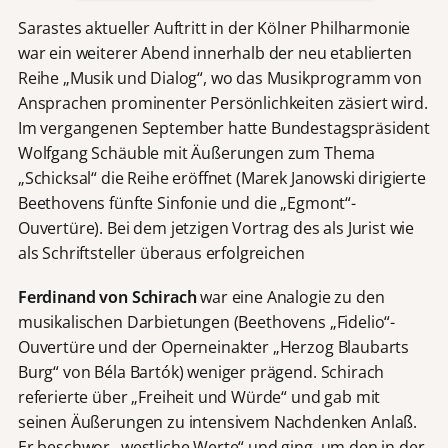
Sarastes aktueller Auftritt in der Kölner Philharmonie
war ein weiterer Abend innerhalb der neu etablierten
Reihe „Musik und Dialog“, wo das Musikprogramm von
Ansprachen prominenter Persönlichkeiten zäsiert wird.
Im vergangenen September hatte Bundestagspräsident
Wolfgang Schäuble mit Äußerungen zum Thema
„Schicksal“ die Reihe eröffnet (Marek Janowski dirigierte
Beethovens fünfte Sinfonie und die „Egmont“-
Ouvertüre). Bei dem jetzigen Vortrag des als Jurist wie
als Schriftsteller überaus erfolgreichen
Ferdinand von Schirach
war eine Analogie zu den
musikalischen Darbietungen (Beethovens „Fidelio“-
Ouvertüre und der Operneinakter „Herzog Blaubarts
Burg“ von Béla Bartók) weniger prägend. Schirach
referierte über „Freiheit und Würde“ und gab mit
seinen Äußerungen zu intensivem Nachdenken Anlaß.
Er beschwor „westliche Werte“ und ging, um den in der