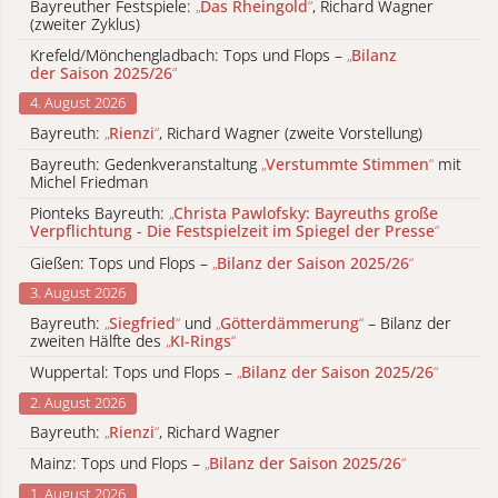
Bayreuther Festspiele:
„
Das Rheingold
“
, Richard Wagner
(zweiter Zyklus)
Krefeld/Mönchengladbach: Tops und Flops –
„
Bilanz
der Saison 2025/26
“
4. August 2026
Bayreuth:
„
Rienzi
“
, Richard Wagner (zweite Vorstellung)
Bayreuth: Gedenkveranstaltung
„
Verstummte Stimmen
“
mit
Michel Friedman
Pionteks Bayreuth:
„
Christa Pawlofsky: Bayreuths große
Verpflichtung - Die Festspielzeit im Spiegel der Presse
“
Gießen: Tops und Flops –
„
Bilanz der Saison 2025/26
“
3. August 2026
Bayreuth:
„
Siegfried
“
und
„
Götterdämmerung
“
– Bilanz der
zweiten Hälfte des
„
KI-Rings
“
Wuppertal: Tops und Flops –
„
Bilanz der Saison 2025/26
“
2. August 2026
Bayreuth:
„
Rienzi
“
, Richard Wagner
Mainz: Tops und Flops –
„
Bilanz der Saison 2025/26
“
1. August 2026