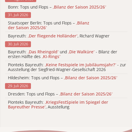
Bonn: Tops und Flops –
„
Bilanz der Saison 2025/26
“
31. Juli 2026
Staatsoper Berlin: Tops und Flops –
„
Bilanz
der Saison 2025/26
“
Bayreuth:
„
Der fliegende Holländer
“
, Richard Wagner
30. Juli 2026
Bayreuth:
„
Das Rheingold
“
und
„
Die Walküre
“
- Bilanz der
ersten Hälfte des
„
KI-Rings
“
Pionteks Bayreuth:
„
Keine Festspiele im Jubiläumsjahr?
“
- zur
Ausstellung der Siegfried-Wagner-Gesellschaft 2026
Hildesheim: Tops und Flops –
„
Bilanz der Saison 2025/26
“
29. Juli 2026
Dresden: Tops und Flops –
„
Bilanz der Saison 2025/26
“
Pionteks Bayreuth:
„
KriegsFestSpiele im Spiegel der
Bayreuther Presse
“
, Ausstellung